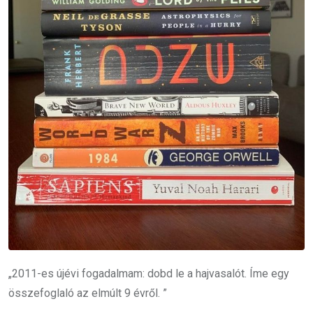
„2011-es újévi fogadalmam: dobd le a hajvasalót. Íme egy
összefoglaló az elmúlt 9 évről. ”