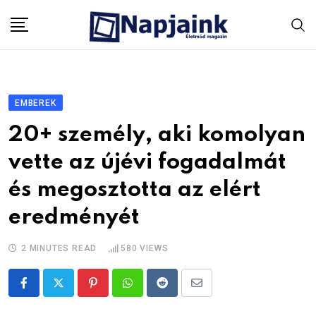
Skip
to
content
EMBEREK
20+ személy, aki komolyan
vette az újévi fogadalmát
és megosztotta az elért
eredményét
2 MINUTES READ
580
VIEWS
Pinterest
Whatsapp
Reddit
Share
via