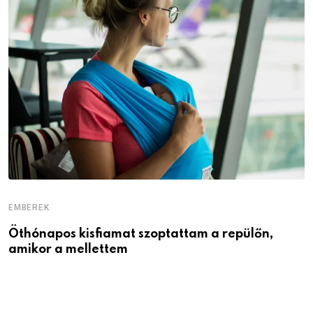
EMBEREK
E
Öthónapos kisfiamat szoptattam a repülőn,
M
amikor a mellettem
l