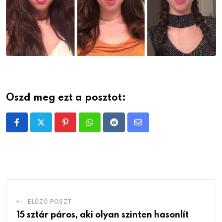
Oszd meg ezt a posztot:
Pinterest
Whatsapp
Reddit
Share
via
Email
ELŐZŐ POSZT
15 sztár páros, aki olyan szinten hasonlít