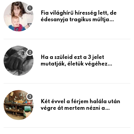
Fia világhírű híresség lett, de
édesanyja tragikus múltja
rosszabb, mint azt el tudnád
képzelni
Ha a szüleid ezt a 3 jelet
mutatják, életük végéhez
közeledhetnek. Készülj fel arra,
ami jön
Két évvel a férjem halála után
végre át mertem nézni a
garázsban lévő holmiját – amit
találtam, megváltoztatta az
életemet