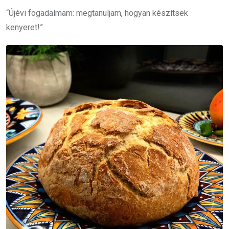
“Újévi fogadalmam: megtanuljam, hogyan készítsek
kenyeret!”