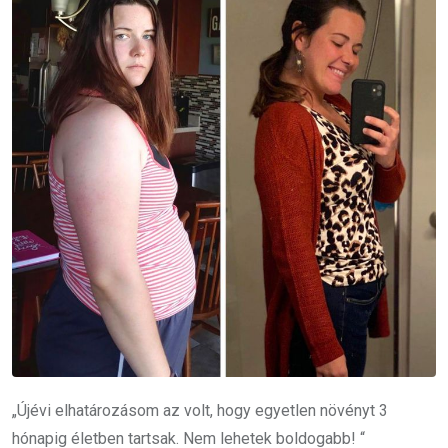
„Újévi elhatározásom az volt, hogy egyetlen növényt 3
hónapig életben tartsak. Nem lehetek boldogabb! “