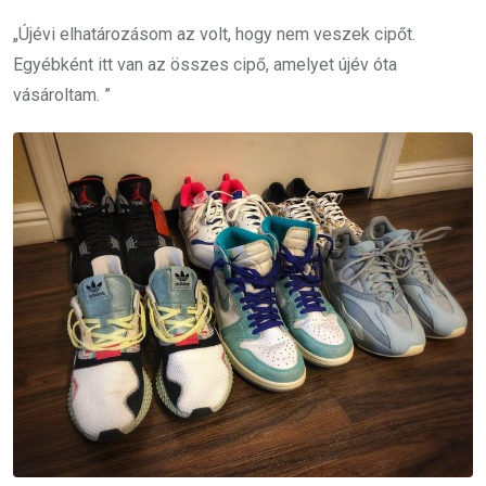
„Újévi elhatározásom az volt, hogy nem veszek cipőt.
Egyébként itt van az összes cipő, amelyet újév óta
vásároltam. ”