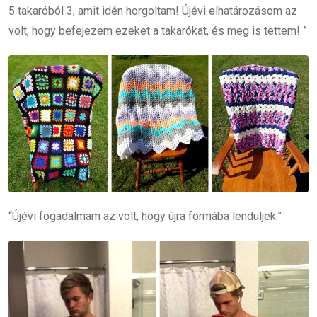
5 takaróból 3, amit idén horgoltam! Újévi elhatározásom az
volt, hogy befejezem ezeket a takarókat, és meg is tettem! ”
“Újévi fogadalmam az volt, hogy újra formába lendüljek.”