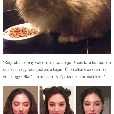
“Régebben a lány voltam, felmosófejjel. Csak lófarkot tudtam
csinálni, vagy leengedtem a hajam. Újévi elhatározásom az
volt, hogy feltalálom magam, és új frizurákat próbálok ki. ”