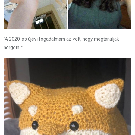
“A 2020-as újévi fogadalmam az volt, hogy megtanuljak
horgolni.”