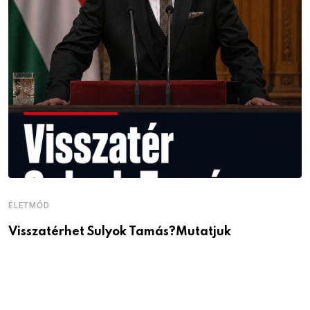
ÉLETMÓD
É
Visszatérhet Sulyok Tamás?Mutatjuk
J
p