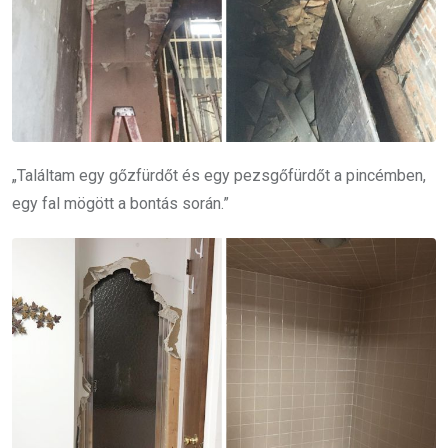
„Találtam egy gőzfürdőt és egy pezsgőfürdőt a pincémben,
egy fal mögött a bontás során.”