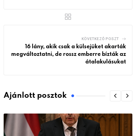
KÖVETKEZŐ POSZT
16 lány, akik csak a külsejüket akarták
megváltoztatni, de rossz emberre bízták az
átalakulásukat
Ajánlott posztok