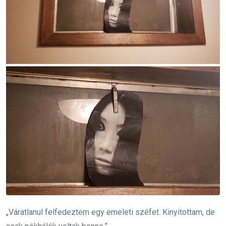
„Váratlanul felfedeztem egy emeleti széfet. Kinyitottam, de