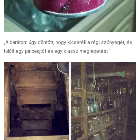
„A barátom úgy döntött, hogy kicseréli a régi szőnyegét, és
talált egy pinceajtót és egy klassz meglepetést.”