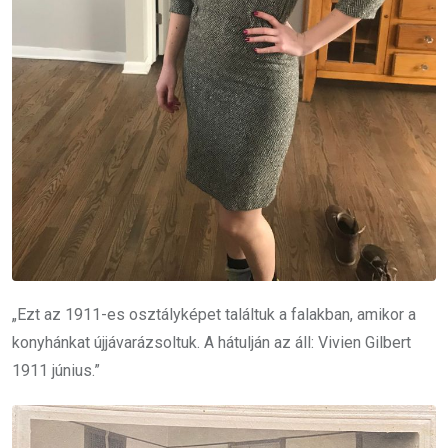
„Ezt az 1911-es osztályképet találtuk a falakban, amikor a
konyhánkat újjávarázsoltuk. A hátulján az áll: Vivien Gilbert
1911 június.”