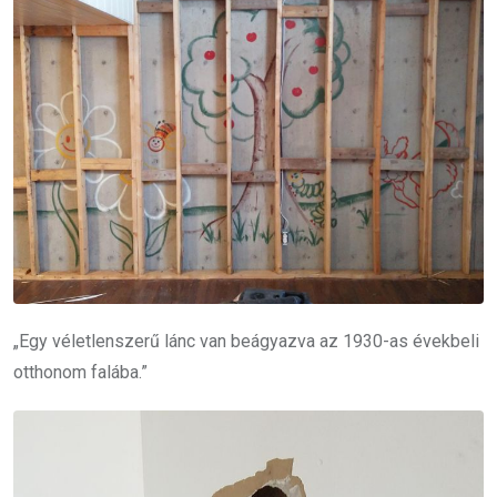
„Egy véletlenszerű lánc van beágyazva az 1930-as évekbeli
otthonom falába.”