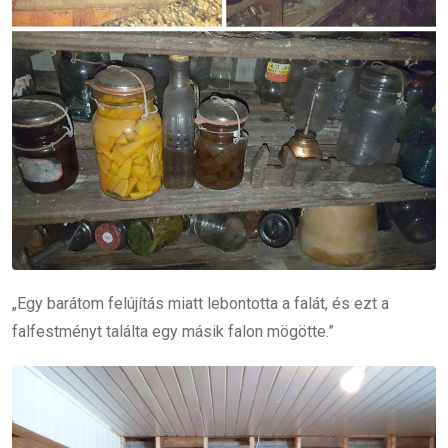
„Egy barátom felújítás miatt lebontotta a falát, és ezt a
falfestményt találta egy másik falon mögötte.”