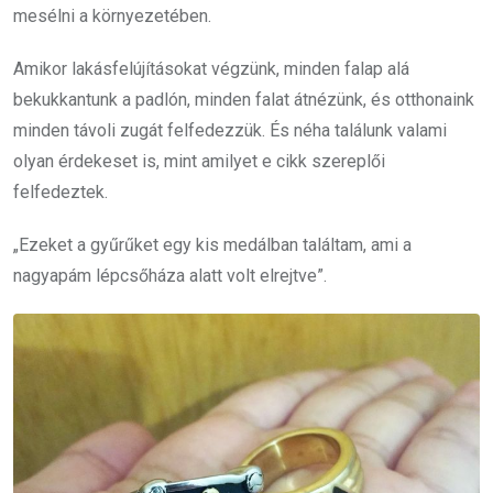
mesélni a környezetében.
Amikor lakásfelújításokat végzünk, minden falap alá
bekukkantunk a padlón, minden falat átnézünk, és otthonaink
minden távoli zugát felfedezzük. És néha találunk valami
olyan érdekeset is, mint amilyet e cikk szereplői
felfedeztek.
„Ezeket a gyűrűket egy kis medálban találtam, ami a
nagyapám lépcsőháza alatt volt elrejtve”.