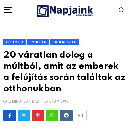
Skip
to
content
ÉLETMÓD
EMBEREK
ÉRDEKESSÉG
20 váratlan dolog a
múltból, amit az emberek
a felújítás során találtak az
otthonukban
2 MINUTES READ
643
VIEWS
Pinterest
Whatsapp
Reddit
Share
via