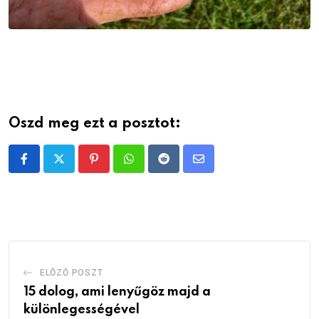
Oszd meg ezt a posztot:
Pinterest
Whatsapp
Reddit
Share
via
Email
ELŐZŐ POSZT
15 dolog, ami lenyűgöz majd a
különlegességével