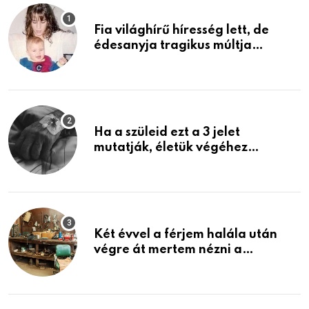
Fia világhírű híresség lett, de
édesanyja tragikus múltja
rosszabb, mint azt el tudnád
képzelni
Ha a szüleid ezt a 3 jelet
mutatják, életük végéhez
közeledhetnek. Készülj fel arra,
ami jön
Két évvel a férjem halála után
végre át mertem nézni a
garázsban lévő holmiját – amit
találtam, megváltoztatta az
életemet