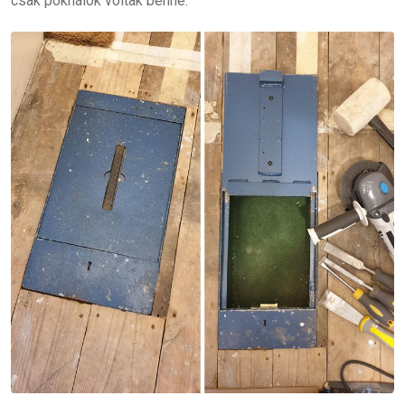
csak pókhálók voltak benne.”