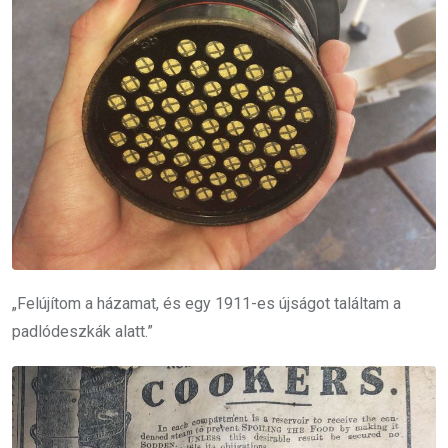
„Felújítom a házamat, és egy 1911-es újságot találtam a
padlódeszkák alatt.”