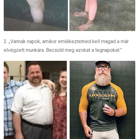
2. „Vannak napok, amikor emlékeztetned kell magad a már
elvégzett munkára. Becsüld meg azokat a tegnapokat.”