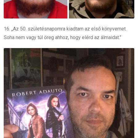
16. „Az 50. születésnapomra kiadtam az első könyvemet.
Soha nem vagy túl öreg ahhoz, hogy elérd az álmaidat.”