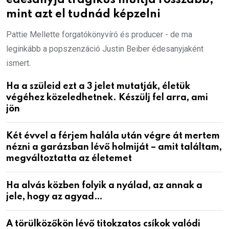
édesanyja tragikus múltja rosszabb,
mint azt el tudnád képzelni
Pattie Mellette forgatókönyvíró és producer - de ma
leginkább a popszenzáció Justin Beiber édesanyjaként
ismert.
Ha a szüleid ezt a 3 jelet mutatják, életük
végéhez közeledhetnek. Készülj fel arra, ami
jön
Két évvel a férjem halála után végre át mertem
nézni a garázsban lévő holmiját – amit találtam,
megváltoztatta az életemet
Ha alvás közben folyik a nyálad, az annak a
jele, hogy az agyad…
A törülközőkön lévő titokzatos csíkok valódi