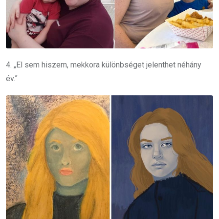
4. „El sem hiszem, mekkora különbséget jelenthet néhány
év.”