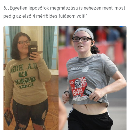
6. „Egyetlen lépcsőfok megmászása is nehezen ment, most
pedig az első 4 mérföldes futásom volt!”