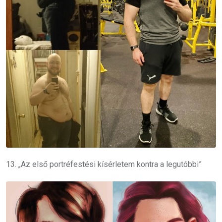
13. „Az első portréfestési kísérletem kontra a legutóbbi”