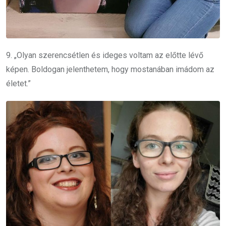
9. „Olyan szerencsétlen és ideges voltam az előtte lévő
képen. Boldogan jelenthetem, hogy mostanában imádom az
életet.”