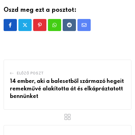
Oszd meg ezt a posztot:
Pinterest
Whatsapp
Reddit
Share
via
Email
ELŐZŐ POSZT
14 ember, aki a balesetből származó hegeit
remekművé alakította át és elkápráztatott
bennünket