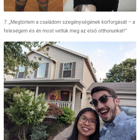
7. „Megtörtem a családom szegénységének körforgását – a
feleségem és én most vettük meg az első otthonunkat!”