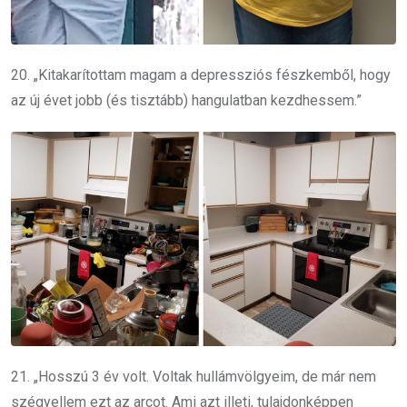
20. „Kitakarítottam magam a depressziós fészkemből, hogy
az új évet jobb (és tisztább) hangulatban kezdhessem.”
21. „Hosszú 3 év volt. Voltak hullámvölgyeim, de már nem
szégyellem ezt az arcot. Ami azt illeti, tulajdonképpen