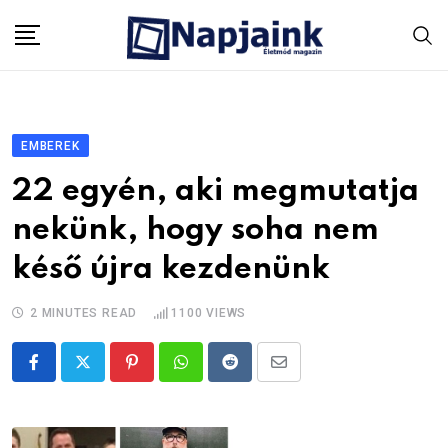
Skip
to
content
EMBEREK
22 egyén, aki megmutatja
nekünk, hogy soha nem
késő újra kezdenünk
2 MINUTES READ
1100
VIEWS
Pinterest
Whatsapp
Reddit
Share
via
Email