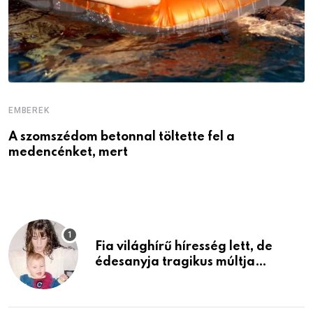
EMBEREK
E
A szomszédom betonnal töltette fel a
Ö
medencénket, mert
a
Fia világhírű híresség lett, de
édesanyja tragikus múltja
rosszabb, mint azt el tudnád
képzelni