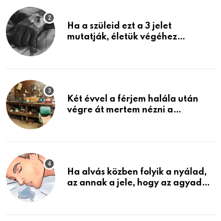
Ha a szüleid ezt a 3 jelet
mutatják, életük végéhez
közeledhetnek. Készülj fel arra,
ami jön
Két évvel a férjem halála után
végre át mertem nézni a
garázsban lévő holmiját – amit
találtam, megváltoztatta az
életemet
Ha alvás közben folyik a nyálad,
az annak a jele, hogy az agyad…