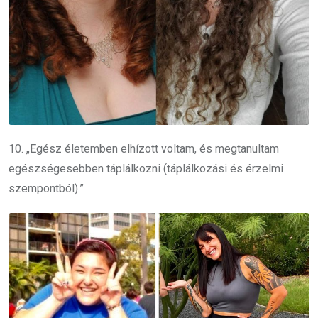
10. „Egész életemben elhízott voltam, és megtanultam
egészségesebben táplálkozni (táplálkozási és érzelmi
szempontból).”