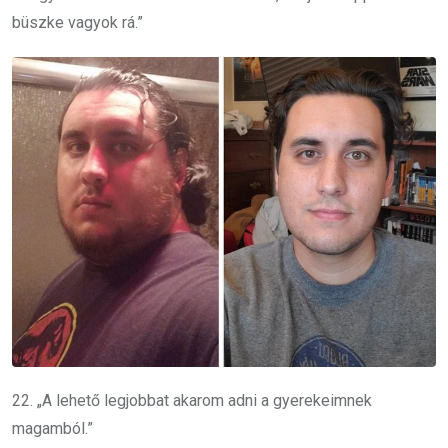
büszke vagyok rá.”
22. „A lehető legjobbat akarom adni a gyerekeimnek
magamból.”