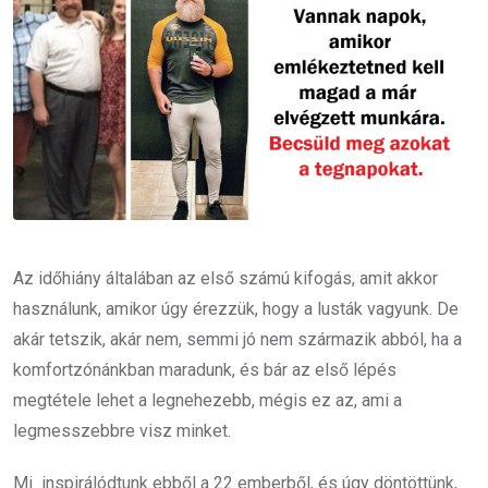
Az időhiány általában az első számú kifogás, amit akkor
használunk, amikor úgy érezzük, hogy a lusták vagyunk. De
akár tetszik, akár nem, semmi jó nem származik abból, ha a
komfortzónánkban maradunk, és bár az első lépés
megtétele lehet a legnehezebb, mégis ez az, ami a
legmesszebbre visz minket.
Mi inspirálódtunk ebből a 22 emberből, és úgy döntöttünk,