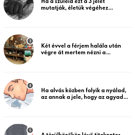
Ha a szüleid ezt a 3 jelet
mutatják, életük végéhez
közeledhetnek. Készülj fel arra,
ami jön
Két évvel a férjem halála után
végre át mertem nézni a
garázsban lévő holmiját – amit
találtam, megváltoztatta az
életemet
Ha alvás közben folyik a nyálad,
az annak a jele, hogy az agyad…