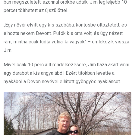
ban megszületett, azonnal örökbe adták. Jim legfeljebb 10
percet tölthetett az újszülöttel.
„Egy nővér elvitt egy kis szobába, köntösbe öltöztetett, és
elhozta nekem Devont. Pufók kis orra volt, és úgy nézett
rám, mintha csak tudta volna, ki vagyok” – emlékszik vissza
Jim.
Mivel csak 10 perc állt rendelkezésére, Jim haza akart vinni
egy darabot a kis angyalából. Ezért titokban levette a
nyakából a Devon nevével ellátott gyöngyös nyakláncot.