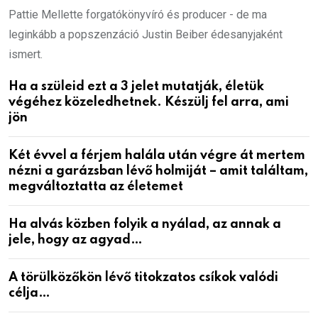
Pattie Mellette forgatókönyvíró és producer - de ma
leginkább a popszenzáció Justin Beiber édesanyjaként
ismert.
Ha a szüleid ezt a 3 jelet mutatják, életük
végéhez közeledhetnek. Készülj fel arra, ami
jön
Két évvel a férjem halála után végre át mertem
nézni a garázsban lévő holmiját – amit találtam,
megváltoztatta az életemet
Ha alvás közben folyik a nyálad, az annak a
jele, hogy az agyad…
A törülközőkön lévő titokzatos csíkok valódi
célja…