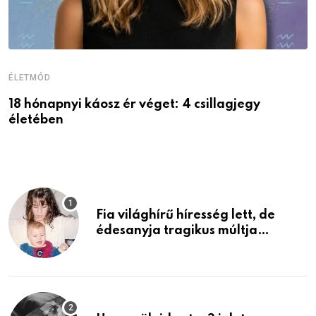
ÉLETMÓD
É
18 hónapnyi káosz ér véget: 4 csillagjegy
A
életében
P
Fia világhírű híresség lett, de
édesanyja tragikus múltja
rosszabb, mint azt el tudnád
képzelni