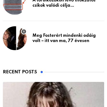
A törülközőkön lévő titokzatos
csíkok valódi célja…
Meg Fosterért mindenki odáig
volt – itt van ma, 77 évesen
RECENT POSTS