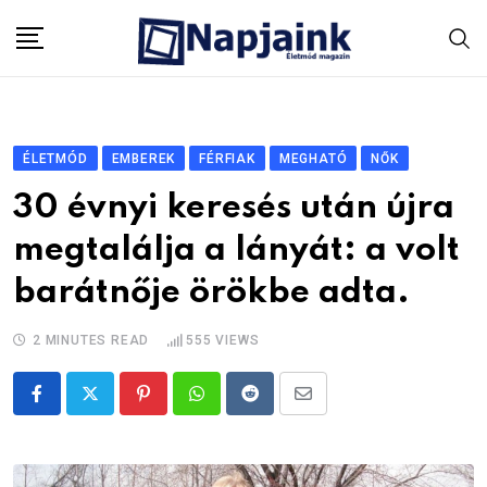
Skip
to
content
ÉLETMÓD
EMBEREK
FÉRFIAK
MEGHATÓ
NŐK
30 évnyi keresés után újra
megtalálja a lányát: a volt
barátnője örökbe adta.
2 MINUTES READ
555
VIEWS
Pinterest
Whatsapp
Reddit
Share
via
Email