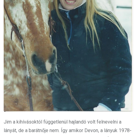
Jim a kihívásoktól függetlenül hajlandó volt felnevelni a
lányát, de a barátnője nem. Így amikor Devon, a lányuk 1978-