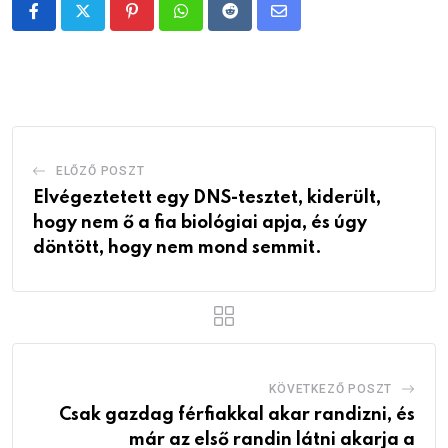
Pinterest
Whatsapp
Reddit
Share
via
Email
ELŐZŐ POSZT
Elvégeztetett egy DNS-tesztet, kiderült,
hogy nem ő a fia biológiai apja, és úgy
döntött, hogy nem mond semmit.
KÖVETKEZŐ POSZT
Csak gazdag férfiakkal akar randizni, és
már az első randin látni akarja a