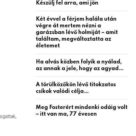
Készülj fel arra, ami jön
Két évvel a férjem halála után
végre át mertem nézni a
garázsban lévő holmiját – amit
találtam, megváltoztatta az
életemet
Ha alvás közben folyik a nyálad,
az annak a jele, hogy az agyad…
A törülközőkön lévő titokzatos
csíkok valódi célja…
Meg Fosterért mindenki odáig volt
– itt van ma, 77 évesen
ogattak,