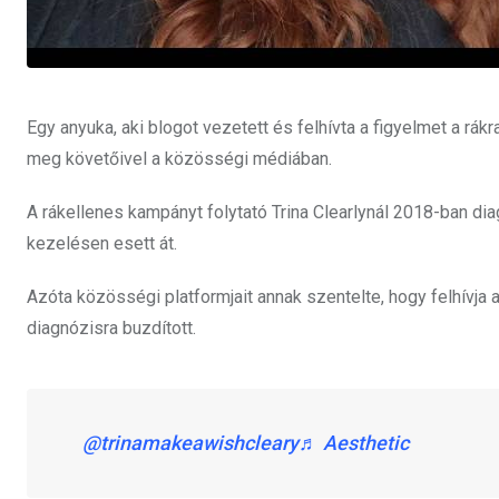
Egy anyuka, aki blogot vezetett és felhívta a figyelmet a rák
meg követőivel a közösségi médiában.
A rákellenes kampányt folytató Trina Clearlynál 2018-ban d
kezelésen esett át.
Azóta közösségi platformjait annak szentelte, hogy felhívja 
diagnózisra buzdított.
@trinamakeawishcleary
♬ Aesthetic