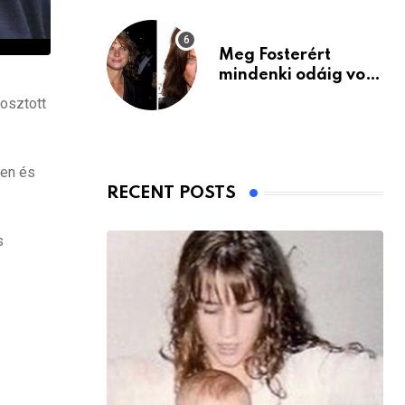
Meg Fosterért
mindenki odáig volt
– itt van ma, 77
 osztott
évesen
ten és
RECENT POSTS
s