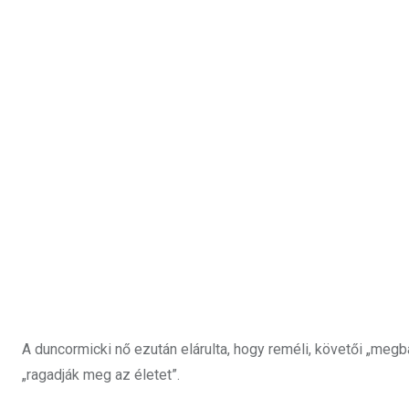
A duncormicki nő ezután elárulta, hogy reméli, követői „megbá
„ragadják meg az életet”.