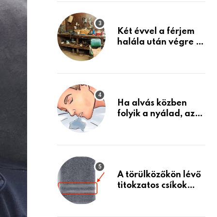
Készülj fel arra, ami
jön
Két évvel a férjem
halála után végre át
mertem nézni a
garázsban lévő
holmiját – amit
találtam,
megváltoztatta az
Ha alvás közben
életemet
folyik a nyálad, az
annak a jele, hogy
az agyad…
A törülközőkön lévő
titokzatos csíkok
valódi célja…