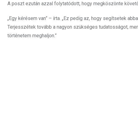
A poszt ezután azzal folytatódott, hogy megköszönte követőin
„Egy kérésem van” – írta. „Ez pedig az, hogy segítsetek ab
Terjesszétek tovább a nagyon szükséges tudatosságot, mert
történetem meghaljon.”