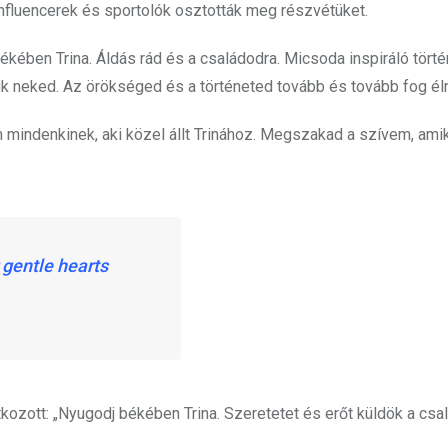
 influencerek és sportolók osztották meg részvétüket.
kében Trina. Áldás rád és a családodra. Micsoda inspiráló történ
k neked. Az örökséged és a történeted tovább és tovább fog éln
mindenkinek, aki közel állt Trinához. Megszakad a szívem, amik
 gentle hearts
tkozott: „Nyugodj békében Trina. Szeretetet és erőt küldök a cs