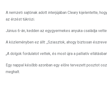
A nemzeti sajtónak adott interjújában Cleary kijelentette, hog
az érzést tükrözi.
Június 6-án, kedden az egygyermekes anyuka családja vette át 
A közleményben ez állt: „Sziasztok, ahogy biztosan észrevet
„A dolgok fordulatot vettek, és most újra a palliatív ellátásba
Egy nappal később azonban egy előre tervezett posztot osz
meghalt.