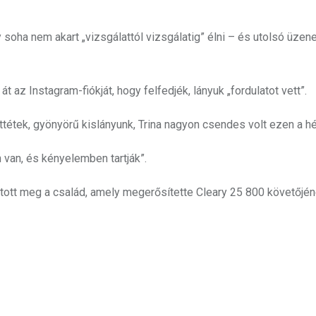
y soha nem akart „vizsgálattól vizsgálatig” élni – és utolsó üzene
az Instagram-fiókját, hogy felfedjék, lányuk „fordulatot vett”.
tétek, gyönyörű kislányunk, Trina nagyon csendes volt ezen a hé
n van, és kényelemben tartják”.
tott meg a család, amely megerősítette Cleary 25 800 követőjén