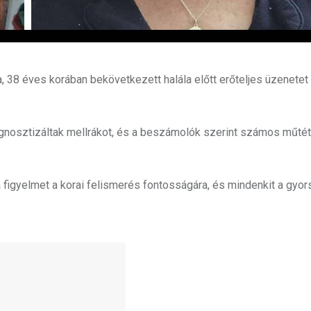
ra, 38 éves korában bekövetkezett halála előtt erőteljes üzenetet
iagnosztizáltak mellrákot, és a beszámolók szerint számos műté
a figyelmet a korai felismerés fontosságára, és mindenkit a gyor