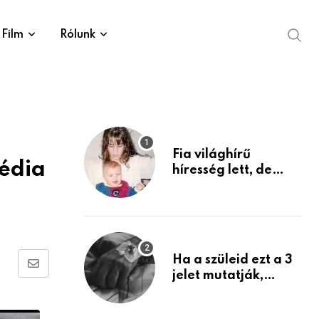
Film
Rólunk
Fia világhírű
édia
híresség lett, de
édesanyja tragikus
múltja rosszabb,
mint azt el tudnád
képzelni
Ha a szüleid ezt a 3
Share
jelet mutatják,
életük végéhez
via
közeledhetnek.
Email