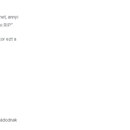
et, annyi
i RIP”.
or ezt a
aládodnak