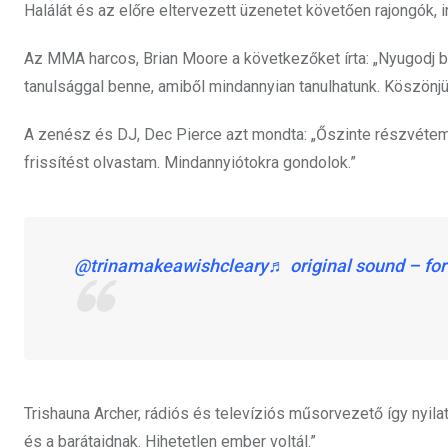
Halálát és az előre eltervezett üzenetet követően rajongók,
Az MMA harcos, Brian Moore a következőket írta: „Nyugodj bé
tanulsággal benne, amiből mindannyian tanulhatunk. Köszönjü
A zenész és DJ, Dec Pierce azt mondta: „Őszinte részvétem 
frissítést olvastam. Mindannyiótokra gondolok.”
@trinamakeawishcleary
♬ original sound – for
Trishauna Archer, rádiós és televíziós műsorvezető így nyila
és a barátaidnak. Hihetetlen ember voltál.”