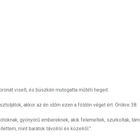
oronát viselt, és büszkén mutogatta műtéti hegeit.
sztoljátok, akkor az én időm ezen a földön véget ért. Örökre 38.
ótoknak, gyönyörű embereknek, akik felemeltek, szurkoltak, tám
ettem, mint barátok távolról és közelről.”.