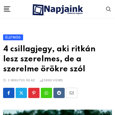
Skip
to
content
ÉLETMÓD
4 csillagjegy, aki ritkán
lesz szerelmes, de a
szerelme örökre szól
3 MINUTES READ
5888
VIEWS
Pinterest
Whatsapp
Reddit
Share
via
Email