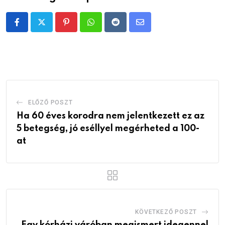
Pinterest
Whatsapp
Reddit
Share
via
Email
ELŐZŐ POSZT
Ha 60 éves korodra nem jelentkezett ez az
5 betegség, jó eséllyel megérheted a 100-
at
KÖVETKEZŐ POSZT