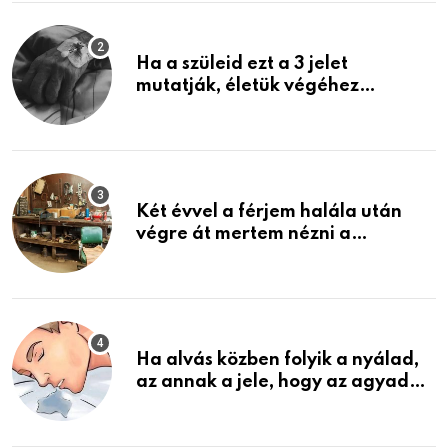
Ha a szüleid ezt a 3 jelet
mutatják, életük végéhez
közeledhetnek. Készülj fel arra,
ami jön
Két évvel a férjem halála után
végre át mertem nézni a
garázsban lévő holmiját – amit
találtam, megváltoztatta az
életemet
Ha alvás közben folyik a nyálad,
az annak a jele, hogy az agyad…