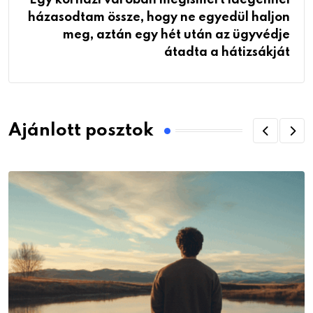
Egy kórházi váróban megismert idegennel
házasodtam össze, hogy ne egyedül haljon
meg, aztán egy hét után az ügyvédje
átadta a hátizsákját
Ajánlott posztok