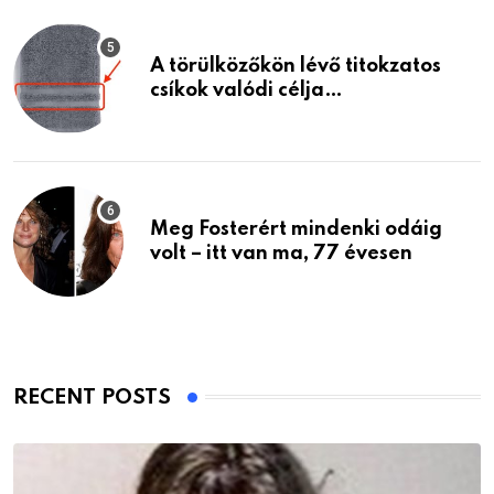
A törülközőkön lévő titokzatos
csíkok valódi célja…
Meg Fosterért mindenki odáig
volt – itt van ma, 77 évesen
RECENT POSTS