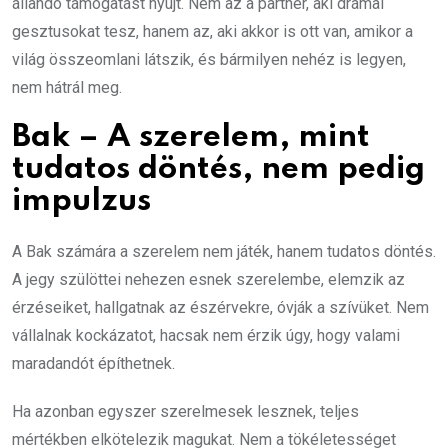
állandó támogatást nyújt. Nem az a partner, aki drámai
gesztusokat tesz, hanem az, aki akkor is ott van, amikor a
világ összeomlani látszik, és bármilyen nehéz is legyen,
nem hátrál meg.
Bak – A szerelem, mint
tudatos döntés, nem pedig
impulzus
A Bak számára a szerelem nem játék, hanem tudatos döntés.
A jegy szülöttei nehezen esnek szerelembe, elemzik az
érzéseiket, hallgatnak az észérvekre, óvják a szívüket. Nem
vállalnak kockázatot, hacsak nem érzik úgy, hogy valami
maradandót építhetnek.
Ha azonban egyszer szerelmesek lesznek, teljes
mértékben elkötelezik magukat. Nem a tökéletességet