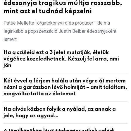
édesanyja tragikus múltja rosszabb,
mint azt el tudnád képzelni
Pattie Mellette forgatókönyvíró és producer - de ma
leginkább a popszenzáció Justin Beiber édesanyjaként
ismert.
Ha a szüleid ezt a 3 jelet mutatják, életük
végéhez közeledhetnek. Készülj fel arra, ami
jön
Két évvel a férjem halála után végre át mertem
nézni a garázsban lévő holmiját – amit találtam,
megváltoztatta az életemet
Ha alvás közben folyik a nyálad, az annak a
jele, hogy az agyad…