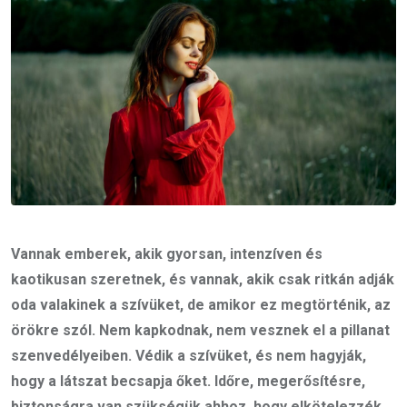
Vannak emberek, akik gyorsan, intenzíven és
kaotikusan szeretnek, és vannak, akik csak ritkán adják
oda valakinek a szívüket, de amikor ez megtörténik, az
örökre szól. Nem kapkodnak, nem vesznek el a pillanat
szenvedélyeiben. Védik a szívüket, és nem hagyják,
hogy a látszat becsapja őket. Időre, megerősítésre,
biztonságra van szükségük ahhoz, hogy elkötelezzék