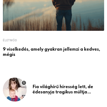
ÉLETMÓD
É
9 viselkedés, amely gyakran jellemzi a kedves,
N
mégis
r
Fia világhírű híresség lett, de
édesanyja tragikus múltja
rosszabb, mint azt el tudnád
képzelni