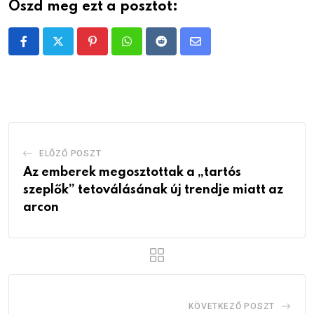
Oszd meg ezt a posztot:
Pinterest
Whatsapp
Reddit
Share
via
Email
ELŐZŐ POSZT
Az emberek megosztottak a „tartós
szeplők” tetoválásának új trendje miatt az
arcon
KÖVETKEZŐ POSZT