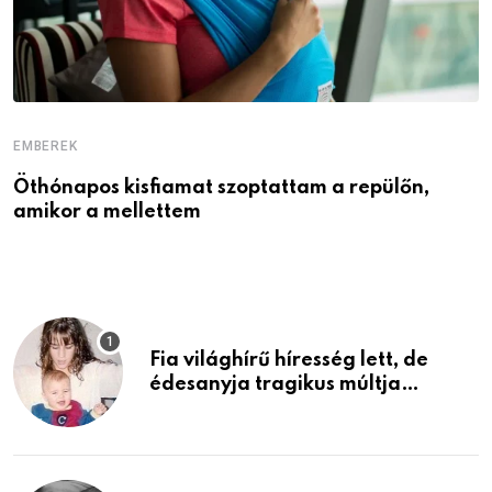
EMBEREK
E
Öthónapos kisfiamat szoptattam a repülőn,
M
amikor a mellettem
l
Fia világhírű híresség lett, de
édesanyja tragikus múltja
rosszabb, mint azt el tudnád
képzelni