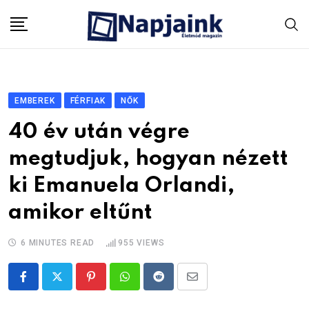
Skip
to
content
EMBEREK
FÉRFIAK
NŐK
40 év után végre
megtudjuk, hogyan nézett
ki Emanuela Orlandi,
amikor eltűnt
6 MINUTES READ
955
VIEWS
Pinterest
Whatsapp
Reddit
Share
via