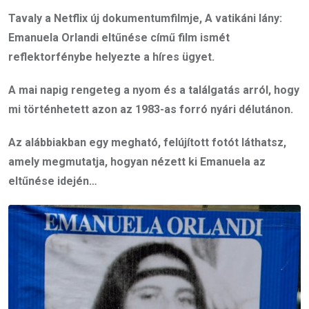
Tavaly a Netflix új dokumentumfilmje, A vatikáni lány:
Emanuela Orlandi eltűnése című film ismét
reflektorfénybe helyezte a híres ügyet.
A mai napig rengeteg a nyom és a találgatás arról, hogy
mi történhetett azon az 1983-as forró nyári délutánon.
Az alábbiakban egy megható, felújított fotót láthatsz,
amely megmutatja, hogyan nézett ki Emanuela az
eltűnése idején…