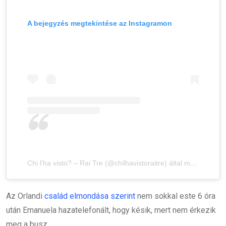
A bejegyzés megtekintése az Instagramon
Chi l’ha visto? – Rai Tre (@chilhavistoraitre) által megosztott bejegyzés
Az Orlandi
család elmondása szerint
nem sokkal este 6 óra
után Emanuela hazatelefonált, hogy késik, mert nem érkezik
meg a busz.