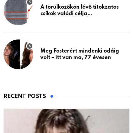
A törülközőkön lévő titokzatos
csíkok valódi célja…
Meg Fosterért mindenki odáig
volt – itt van ma, 77 évesen
RECENT POSTS