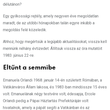
délutánon?
Egy gyilkossági rejtély, amely negyven éve megoldatlan
maradt, de az utóbbi hónapokban talán egyre inkább a
megoldás felé közeledik.
Ahhoz, hogy megértsük a legújabb aktualitásokat, vissza kell
mennünk néhány évtizedet. Állítsuk vissza az óra mutatóit
1983. június 22-re.
Eltűnt a semmibe
Emanuela Orlandi 1968. január 14-én született Rómában, a
Vatikánváros Állam lakosa, és 1983-ban mindössze 15 éves
volt. Emanuelának négy testvére volt, édesapja, Ercole
Orlandi pedig a Pápai Háztartás Prefektúráján volt
hivatalnok, amely a pápát segíti a Vatikánban és az