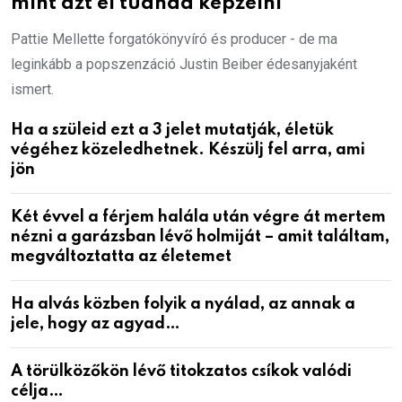
mint azt el tudnád képzelni
Pattie Mellette forgatókönyvíró és producer - de ma
leginkább a popszenzáció Justin Beiber édesanyjaként
ismert.
Ha a szüleid ezt a 3 jelet mutatják, életük
végéhez közeledhetnek. Készülj fel arra, ami
jön
Két évvel a férjem halála után végre át mertem
nézni a garázsban lévő holmiját – amit találtam,
megváltoztatta az életemet
Ha alvás közben folyik a nyálad, az annak a
jele, hogy az agyad…
A törülközőkön lévő titokzatos csíkok valódi
célja…