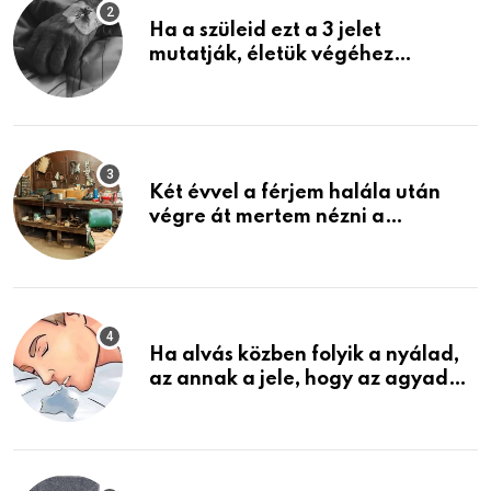
Ha a szüleid ezt a 3 jelet
mutatják, életük végéhez
közeledhetnek. Készülj fel arra,
ami jön
Két évvel a férjem halála után
végre át mertem nézni a
garázsban lévő holmiját – amit
találtam, megváltoztatta az
életemet
Ha alvás közben folyik a nyálad,
az annak a jele, hogy az agyad…