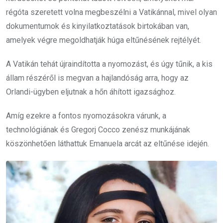
régóta szeretett volna megbeszélni a Vatikánnal, mivel olyan
dokumentumok és kinyilatkoztatások birtokában van,
amelyek végre megoldhatják húga eltűnésének rejtélyét.
A Vatikán tehát újraindította a nyomozást, és úgy tűnik, a kis
állam részéről is megvan a hajlandóság arra, hogy az
Orlandi-ügyben eljutnak a hőn áhított igazsághoz.
Amíg ezekre a fontos nyomozásokra várunk, a
technológiának és Gregorj Cocco zenész munkájának
köszönhetően láthattuk Emanuela arcát az eltűnése idején.