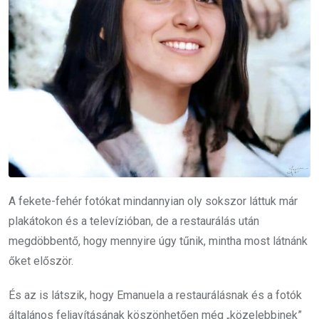
A fekete-fehér fotókat mindannyian oly sokszor láttuk már
plakátokon és a televízióban, de a restaurálás után
megdöbbentő, hogy mennyire úgy tűnik, mintha most látnánk
őket először.
És az is látszik, hogy Emanuela a restaurálásnak és a fotók
általános feljavításának köszönhetően még „közelebbinek”