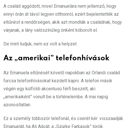
A család aggódott, mivel Emanuelára nem jellemző, hogy
ennyi órán át távol legyen otthonról, ezért bejelentették az
eltűnést a rendőrségen, akik azt mondták a családnak, hogy
várjanak, a lány valószínűleg önként kóborolt el.
De mint tudjuk, nem ez volt a helyzet.
Az „amerikai” telefonhívások
Az Emanuela eltűnését követő napokban az Orlandi család
furcsa telefonhívásokat kezdett kapni. A telefon másik
végén egy külföldi akcentusú férfi beszélt, aki
„amerikaiként” vonult be a történelembe. A mai napig
azonosítatlan.
Ez a személy többször telefonál, és cserét kér: visszaadják
Emanuelát, ha Ali Ağcát, a „Szürke Farkasok” török