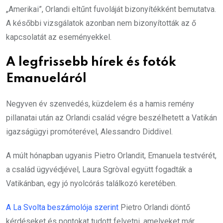
„Amerikai”, Orlandi eltűnt fuvoláját bizonyítékként bemutatva.
A későbbi vizsgálatok azonban nem bizonyították az ő
kapcsolatát az eseményekkel.
A legfrissebb hírek és fotók
Emanueláról
Negyven év szenvedés, küzdelem és a hamis remény
pillanatai után az Orlandi család végre beszélhetett a Vatikán
igazságügyi promóterével, Alessandro Diddivel.
A múlt hónapban ugyanis Pietro Orlandit, Emanuela testvérét,
a család ügyvédjével, Laura Sgròval együtt fogadták a
Vatikánban, egy jó nyolcórás találkozó keretében.
A La Svolta beszámolója szerint
Pietro Orlandi döntő
kérdéseket és pontokat tudott felvetni, amelyeket már