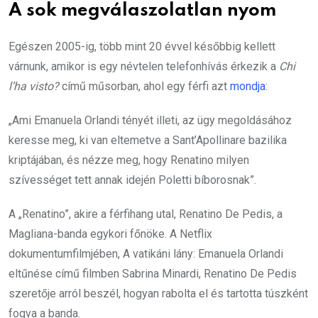
A sok megválaszolatlan nyom
Egészen 2005-ig, több mint 20 évvel későbbig kellett
várnunk, amikor is egy névtelen telefonhívás érkezik a
Chi
l’ha visto?
című műsorban, ahol egy férfi azt
mondja
:
„Ami Emanuela Orlandi tényét illeti, az ügy megoldásához
keresse meg, ki van eltemetve a Sant’Apollinare bazilika
kriptájában, és nézze meg, hogy Renatino milyen
szívességet tett annak idején Poletti bíborosnak”.
A „Renatino”, akire a férfihang utal, Renatino De Pedis, a
Magliana-banda egykori főnöke. A Netflix
dokumentumfilmjében, A vatikáni lány: Emanuela Orlandi
eltűnése című filmben Sabrina Minardi, Renatino De Pedis
szeretője arról beszél, hogyan rabolta el és tartotta túszként
fogva a banda.