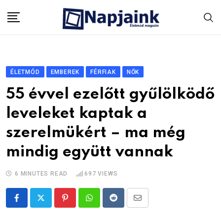
Skip
to
content
ÉLETMÓD
EMBEREK
FÉRFIAK
NŐK
55 évvel ezelőtt gyűlölködő
leveleket kaptak a
szerelmükért – ma még
mindig együtt vannak
6 MINUTES READ
697
VIEWS
Pinterest
Whatsapp
Reddit
Share
via