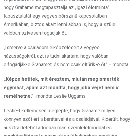
hogy Grahame megtapasztalja az „igazi életminta”
tapasztalatát egy vegyes bőrszínű kapcsolatban
Amerikában, biztos akart lenni abban is, hogy a szülei
valóban szívesen fogadják őt.
„Ismerve a családom elképzeléseit a vegyes
házasságokról, azt is tudni akartam, hogy valóban
elfogadják-e Grahamet, és nem csak eltűrik-e őt” – mondta.
„Képzelhetitek, mit éreztem, miután megismerték
egymást, apám azt mondta, hogy jobb vejet nem is
remélhetne.”
-mondta Leslie Uggams
Leslie-t kellemesen meglepte, hogy Grahame milyen
könnyen szót ért a barátaival és a családjával. Kiderült, hogy
ausztrál létéből adódóan más szemléletmóddal és