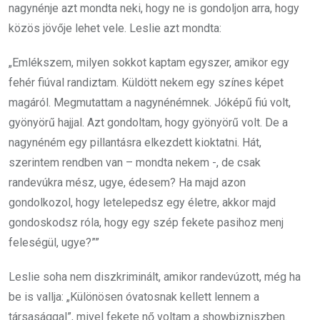
nagynénje azt mondta neki, hogy ne is gondoljon arra, hogy
közös jövője lehet vele. Leslie azt mondta:
„Emlékszem, milyen sokkot kaptam egyszer, amikor egy
fehér fiúval randiztam. Küldött nekem egy színes képet
magáról. Megmutattam a nagynénémnek. Jóképű fiú volt,
gyönyörű hajjal. Azt gondoltam, hogy gyönyörű volt. De a
nagynéném egy pillantásra elkezdett kioktatni. Hát,
szerintem rendben van – mondta nekem -, de csak
randevúkra mész, ugye, édesem? Ha majd azon
gondolkozol, hogy letelepedsz egy életre, akkor majd
gondoskodsz róla, hogy egy szép fekete pasihoz menj
feleségül, ugye?””
Leslie soha nem diszkriminált, amikor randevúzott, még ha
be is vallja: „Különösen óvatosnak kellett lennem a
társasággal”, mivel fekete nő voltam a showbizniszben.