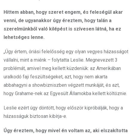
Hittem abban, hogy szeret engem, és feleségül akar
venni, de ugyanakkor úgy éreztem, hogy talán a
szerelmünkből való kilépést is szívesen látná, ha ez
lehetséges lenne.
„Úgy értem, óriási felelősség egy olyan vegyes házasságot
vállalni, mint a miénk – folytatta Leslie. Megnevezett 3
problémát, amivel meg kellett küzdeniük: az Amerikában
uralkodó faji feszültségeket, azt, hogy nem akarta
abbahagyni a showbizniszben végzett munkáját, és azt,
hogy Grahame-nek az Egyesült Államokba kellett költöznie.
Leslie ezért úgy döntött, hogy először kipróbálják, hogy a
házasságuk biztosan kibírja-e.
Úgy éreztem, hogy mivel én voltam az, aki elszakította