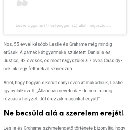
Leslie Uggams (@leslieuggams1) által megosztott bejegyzés
Nos, 55 évvel később Leslie és Grahame még mindig
erősek. A párnak két gyermeke született: Danielle és
Justice, 42 évesek, és most nagyszülei a 7 éves Cassidy-
nek, aki egy feltörekvő színésznő.
Arról, hogy hogyan sikerült ennyi éven át működniük, Leslie
így nyilatkozott: „Állandóan nevetünk – de nem mindig
rózsás a helyzet. Jól érezzük magunkat együtt”.
Ne becsüld alá a szerelem erejét!
Leslie és Grahame szívmelengető története bizonyítja, hogy