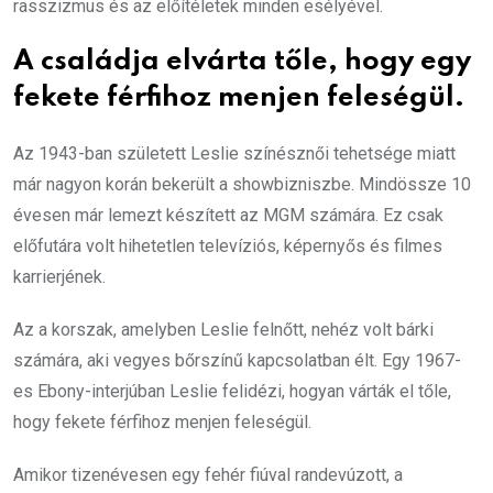
rasszizmus és az előítéletek minden esélyével.
A családja elvárta tőle, hogy egy
fekete férfihoz menjen feleségül.
Az 1943-ban született Leslie színésznői tehetsége miatt
már nagyon korán bekerült a showbizniszbe. Mindössze 10
évesen már lemezt készített az MGM számára. Ez csak
előfutára volt hihetetlen televíziós, képernyős és filmes
karrierjének.
Az a korszak, amelyben Leslie felnőtt, nehéz volt bárki
számára, aki vegyes bőrszínű kapcsolatban élt. Egy 1967-
es Ebony-interjúban Leslie felidézi, hogyan várták el tőle,
hogy fekete férfihoz menjen feleségül.
Amikor tizenévesen egy fehér fiúval randevúzott, a