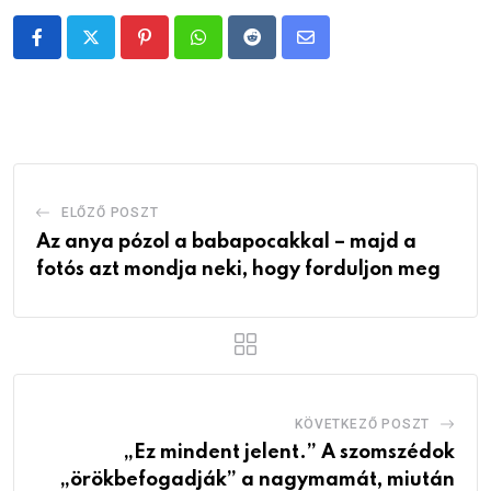
Pinterest
Whatsapp
Reddit
Share
via
Email
ELŐZŐ POSZT
Az anya pózol a babapocakkal – majd a
fotós azt mondja neki, hogy forduljon meg
KÖVETKEZŐ POSZT
„Ez mindent jelent.” A szomszédok
„örökbefogadják” a nagymamát, miután