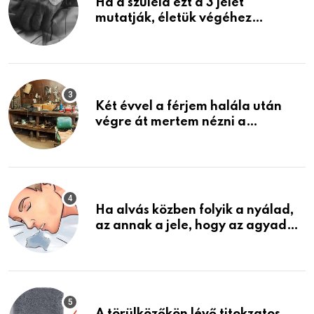
Ha a szüleid ezt a 3 jelet
mutatják, életük végéhez
közeledhetnek. Készülj fel arra,
ami jön
Két évvel a férjem halála után
végre át mertem nézni a
garázsban lévő holmiját – amit
találtam, megváltoztatta az
életemet
Ha alvás közben folyik a nyálad,
az annak a jele, hogy az agyad…
A törülközőkön lévő titokzatos