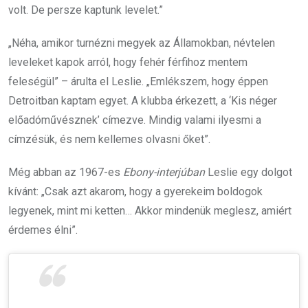
volt. De persze kaptunk levelet.”
„Néha, amikor turnézni megyek az Államokban, névtelen
leveleket kapok arról, hogy fehér férfihoz mentem
feleségül” – árulta el Leslie. „Emlékszem, hogy éppen
Detroitban kaptam egyet. A klubba érkezett, a ‘Kis néger
előadóművésznek’ címezve. Mindig valami ilyesmi a
címzésük, és nem kellemes olvasni őket”.
Még abban az 1967-es
Ebony-interjúban
Leslie egy dolgot
kívánt: „Csak azt akarom, hogy a gyerekeim boldogok
legyenek, mint mi ketten… Akkor mindenük meglesz, amiért
érdemes élni”.