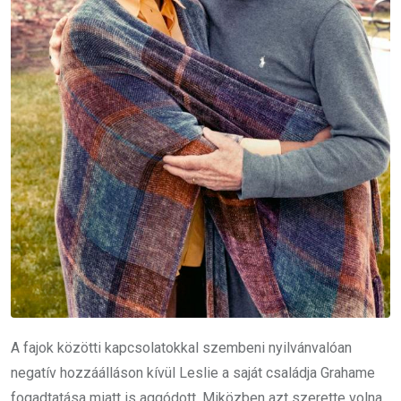
A fajok közötti kapcsolatokkal szembeni nyilvánvalóan
negatív hozzáálláson kívül Leslie a saját családja Grahame
fogadtatása miatt is aggódott. Miközben azt szerette volna,