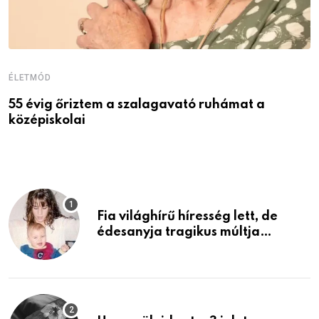
ÉLETMÓD
É
55 évig őriztem a szalagavató ruhámat a
M
középiskolai
Fia világhírű híresség lett, de
édesanyja tragikus múltja
rosszabb, mint azt el tudnád
képzelni