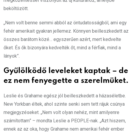
megközelítéssel viszonyult az új kultúrához, amelybe
beköltözött.
„Nem volt benne semmi abból az öntudatosságból, ami egy
fehér amerikait gyakran jellemez. Könnyen beilleszkedett az
összes barátom közé… egyszerűen azért, mert kedvelte
őket. És ők bizonyára kedvelték őt, mind a férfiak, mind a
lányok”.
Gyűlölködő leveleket kaptak – de
ez nem fenyegette a szerelmüket.
Leslie és Grahame egész jól beilleszkedett a házaséletbe.
New Yorkban éltek, ahol szinte senki sem tett rájuk csúnya
megjegyzéseket. „Nem volt olyan nehéz, mint amilyenre
számítottam” – mondta Leslie a PEOPLE-nak. „Azt hiszem,
ennek az az oka, hogy Grahame nem amerikai fehér ember