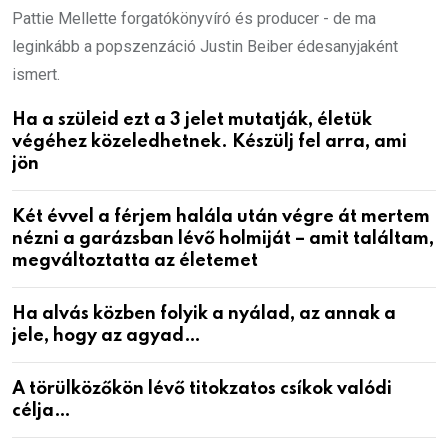
Pattie Mellette forgatókönyvíró és producer - de ma
leginkább a popszenzáció Justin Beiber édesanyjaként
ismert.
Ha a szüleid ezt a 3 jelet mutatják, életük
végéhez közeledhetnek. Készülj fel arra, ami
jön
Két évvel a férjem halála után végre át mertem
nézni a garázsban lévő holmiját – amit találtam,
megváltoztatta az életemet
Ha alvás közben folyik a nyálad, az annak a
jele, hogy az agyad…
A törülközőkön lévő titokzatos csíkok valódi
célja…