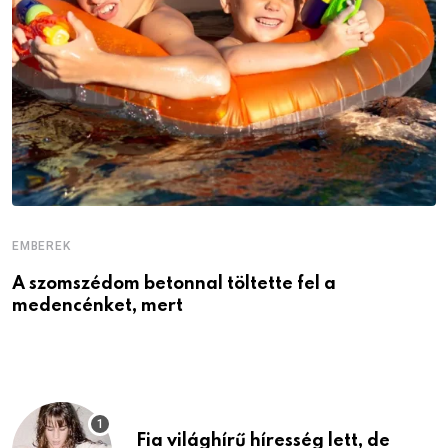
EMBEREK
É
A szomszédom betonnal töltette fel a
9
medencénket, mert
m
Fia világhírű híresség lett, de