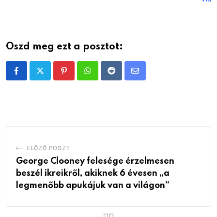
Oszd meg ezt a posztot:
Pinterest
Whatsapp
Reddit
Share
via
Email
ELŐZŐ POSZT
George Clooney felesége érzelmesen
beszél ikreikről, akiknek 6 évesen „a
legmenőbb apukájuk van a világon”