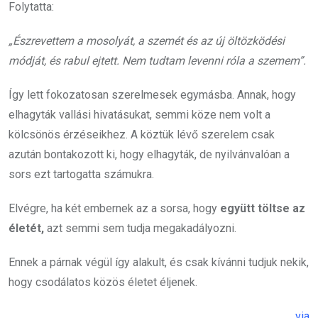
Folytatta:
„Észrevettem a mosolyát, a szemét és az új öltözködési
módját, és rabul ejtett. Nem tudtam levenni róla a szemem”.
Így lett fokozatosan szerelmesek egymásba. Annak, hogy
elhagyták vallási hivatásukat, semmi köze nem volt a
kölcsönös érzéseikhez. A köztük lévő szerelem csak
azután bontakozott ki, hogy elhagyták, de nyilvánvalóan a
sors ezt tartogatta számukra.
Elvégre, ha két embernek az a sorsa, hogy
együtt töltse az
életét,
azt semmi sem tudja megakadályozni.
Ennek a párnak végül így alakult, és csak kívánni tudjuk nekik,
hogy csodálatos közös életet éljenek.
via