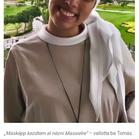
„Másképp kezdtem el nézni Massielre”
– vallotta be Tomás.