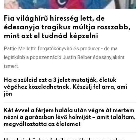
Fia világhírű híresség lett, de
édesanyja tragikus múltja rosszabb,
mint azt el tudnád képzelni
Pattie Mellette forgatókönyvíró és producer - de ma
leginkább a popszenzáció Justin Beiber édesanyjaként
ismert.
Ha a szüleid ezt a 3 jelet mutatják, életük
végéhez közeledhetnek. Készülj fel arra, ami
jön
Két évvel a férjem halála után végre át mertem
nézni a garázsban lévő holmiját – amit találtam,
megváltoztatta az életemet