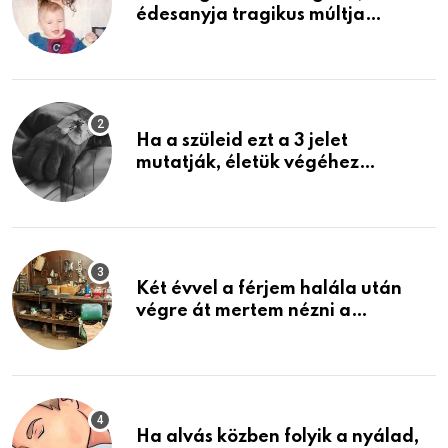
édesanyja tragikus múltja
rosszabb, mint azt el tudnád
képzelni
Ha a szüleid ezt a 3 jelet
mutatják, életük végéhez
közeledhetnek. Készülj fel arra,
ami jön
Két évvel a férjem halála után
végre át mertem nézni a
garázsban lévő holmiját – amit
találtam, megváltoztatta az
életemet
Ha alvás közben folyik a nyálad,