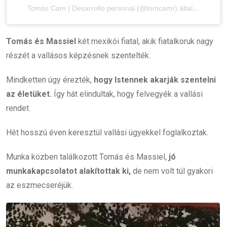
Tomás Cam | Desarrollo personal (@tomcamr) által megosztott bejegyzés
Tomás és Massiel
két mexikói fiatal, akik fiatalkoruk nagy
részét a vallásos képzésnek szentelték.
Mindketten úgy érezték,
hogy Istennek akarják szentelni
az életüket.
Így hát elindultak, hogy felvegyék a vallási
rendet.
Hét hosszú éven keresztül vallási ügyekkel foglalkoztak.
Munka közben találkozott Tomás és Massiel,
jó
munkakapcsolatot alakítottak ki,
de nem volt túl gyakori
az eszmecseréjük.