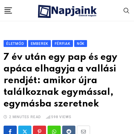
Skip
to
content
ÉLETMÓD
EMBEREK
FÉRFIAK
NŐK
7 év után egy pap és egy
apáca elhagyja a vallási
rendjét: amikor újra
találkoznak egymással,
egymásba szeretnek
2 MINUTES READ
598
VIEWS