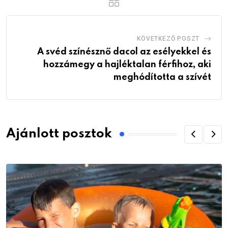
KÖVETKEZŐ POSZT
A svéd színésznő dacol az esélyekkel és
hozzámegy a hajléktalan férfihoz, aki
meghódította a szívét
Ajánlott posztok