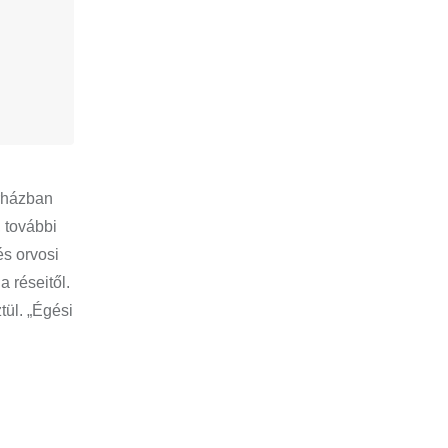
órházban
, további
és orvosi
a réseitől.
tül. „Égési