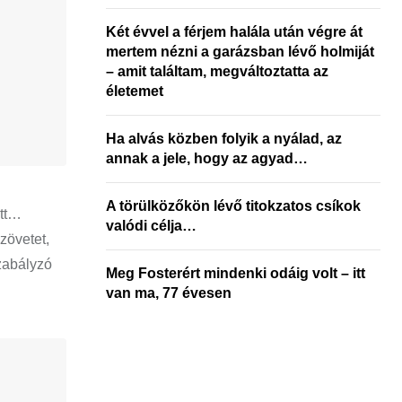
Két évvel a férjem halála után végre át
mertem nézni a garázsban lévő holmiját
– amit találtam, megváltoztatta az
életemet
Ha alvás közben folyik a nyálad, az
annak a jele, hogy az agyad…
A törülközőkön lévő titokzatos csíkok
ett…
valódi célja…
zövetet,
szabályzó
Meg Fosterért mindenki odáig volt – itt
van ma, 77 évesen