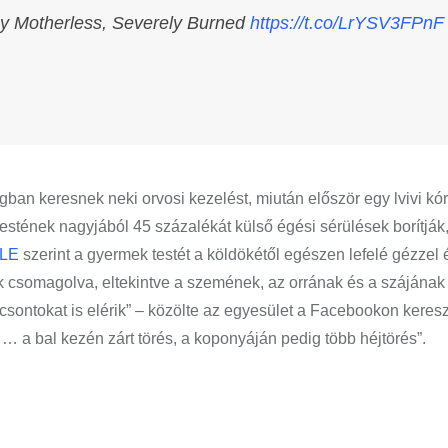
Boy Motherless, Severely Burned
https://t.co/LrYSV3FPnF
ágban keresnek neki orvosi kezelést, miután először egy lvivi k
testének nagyjából 45 százalékát külső égési sérülések borítják
LE
szerint a gyermek testét a köldökétől egészen lefelé gézzel 
nak csomagolva, eltekintve a szemének, az orrának és a szájának 
sontokat is elérik” – közölte az egyesület a Facebookon keresz
 … a bal kezén zárt törés, a koponyáján pedig több héjtörés”.