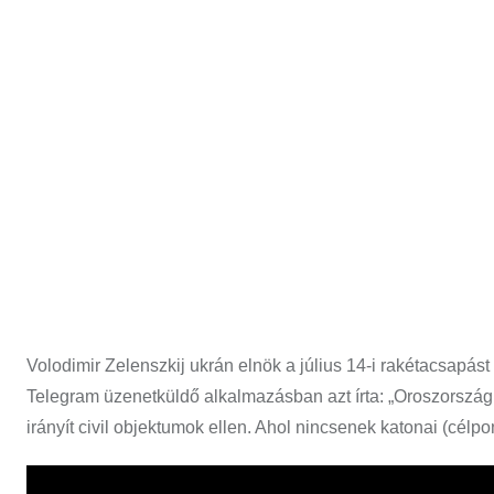
Volodimir Zelenszkij ukrán elnök a július 14-i rakétacsapást 
Telegram üzenetküldő alkalmazásban azt írta: „Oroszország m
irányít civil objektumok ellen. Ahol nincsenek katonai (célpo