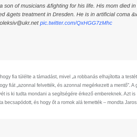
 son of musicians &fighting for his life. His mom died in
d &gets treatment in Dresden. He is in artificial coma &w
aoleksiv@ukr.net
pic.twitter.com/QxHGG7zMhc
ogy fia túlélte a támadást, mivel „a robbanás elhajította a testét
hogy fiát „azonnal felvették, és azonnal megérkezett a mentő”. A
ét is ki tudta mondani a segítségére érkező embereknek. Azt is 
ta becsapódott, és hogy őt a romok alá temették – mondta Jaros