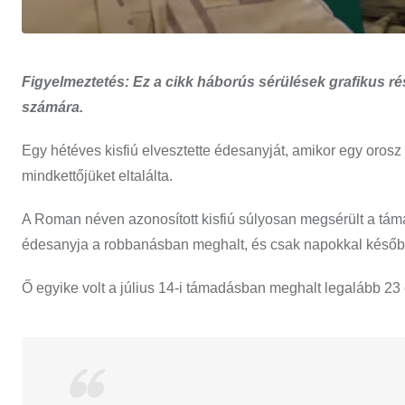
Figyelmeztetés: Ez a cikk háborús sérülések grafikus ré
számára.
Egy hétéves kisfiú elvesztette édesanyját, amikor egy oros
mindkettőjüket eltalálta.
A Roman néven azonosított kisfiú súlyosan megsérült a tám
édesanyja a robbanásban meghalt, és csak napokkal később,
Ő egyike volt a július 14-i támadásban meghalt legalább 2