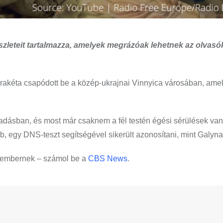
szleteit tartalmazza, amelyek megrázóak lehetnek az olvasó
z rakéta csapódott be a közép-ukrajnai Vinnyica városában, ame
adásban, és most már csaknem a fél testén égési sérülések vann
 egy DNS-teszt segítségével sikerült azonosítani, mint Galyna
3 embernek – számol be a
CBS News
.