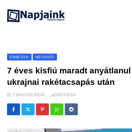
Skip
to
content
EMBEREK
MEGHATÓ
7 éves kisfiú maradt anyátlanul
ukrajnai rakétacsapás után
3 MINUTES READ
565
VIEWS
Pinterest
Whatsapp
Reddit