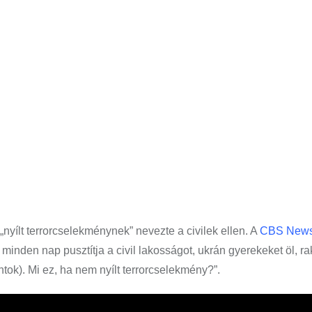
„nyílt terrorcselekménynek” nevezte a civilek ellen. A
CBS New
inden nap pusztítja a civil lakosságot, ukrán gyerekeket öl, ra
ntok). Mi ez, ha nem nyílt terrorcselekmény?”.