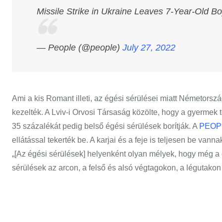
Missile Strike in Ukraine Leaves 7-Year-Old 
— People (@people)
July 27, 2022
Ami a kis Romant illeti, az égési sérülései miatt Németorsz
kezelték. A Lviv-i Orvosi Társaság közölte, hogy a gyermek 
35 százalékát pedig belső égési sérülések borítják. A
PEOP
ellátással tekerték be. A karjai és a feje is teljesen be van
„[Az égési sérülések] helyenként olyan mélyek, hogy még a c
sérülések az arcon, a felső és alsó végtagokon, a légutakon