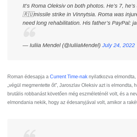
It’s Roma Oleksiv on both photos. He’s 7, he’s a
🇷🇺missile strike in Vinnytsia. Roma was injure
need long rehabilitation. His father’s PayPal:
j
— Iuliia Mendel (@IuliiaMendel)
July 24, 2022
Roman édesapja a
Current Time-nak
nyilatkozva elmondta, h
„végül megmentette őt”, Jaroszlav Oleksiv azt is elmondta, 
brutális robbanást követően még eszméleténél volt, és a nev
elmondania nekik, hogy az édesanyjával volt, amikor a raké