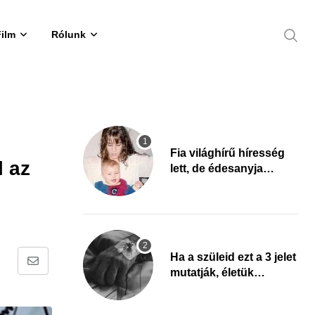
Film
Rólunk
Fia világhírű híresség
l az
lett, de édesanyja
tragikus múltja
rosszabb, mint azt el
tudnád képzelni
Ha a szüleid ezt a 3 jelet
Share
mutatják, életük
végéhez
via
közeledhetnek. Készülj
Email