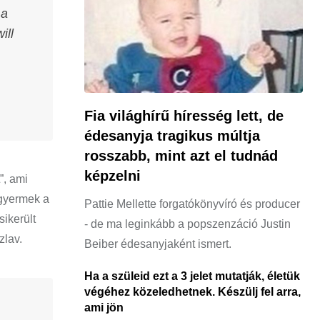
 a
ill
Fia világhírű híresség lett, de
édesanyja tragikus múltja
rosszabb, mint azt el tudnád
képzelni
”, ami
 gyermek a
Pattie Mellette forgatókönyvíró és producer
sikerült
- de ma leginkább a popszenzáció Justin
zlav.
Beiber édesanyjaként ismert.
Ha a szüleid ezt a 3 jelet mutatják, életük
végéhez közeledhetnek. Készülj fel arra,
ami jön