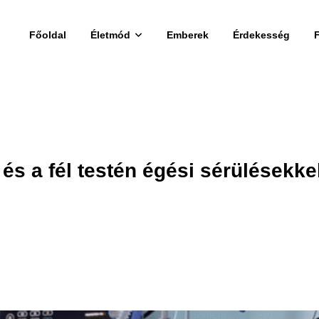
Főoldal
Életmód
Emberek
Érdekesség
 és a fél testén égési sérülésekke