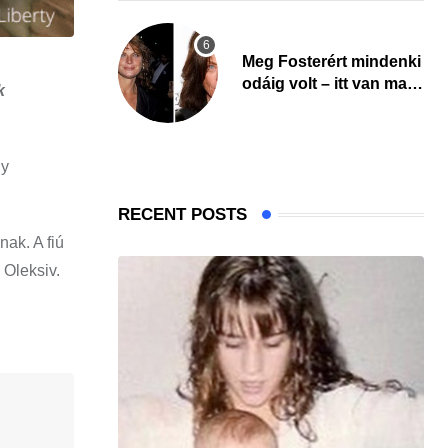
Meg Fosterért mindenki
odáig volt – itt van ma,
k
77 évesen
ly
RECENT POSTS
ak. A fiú
 Oleksiv.