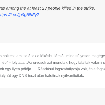
s among the at least 23 people killed in the strike,
ttps://t.co/jp9g8lhFy7
s holttest, amit találtak a lökéshullámtól, mind súlyosan megég
 ép” – folytatta. „Az orvosok azt mondták, hogy találtak valami s
olt egy ilyen pólója. … Ráadásul fogszabályzója volt, és a fog
alynát egy DNS-teszt után halottnak nyilvánították.