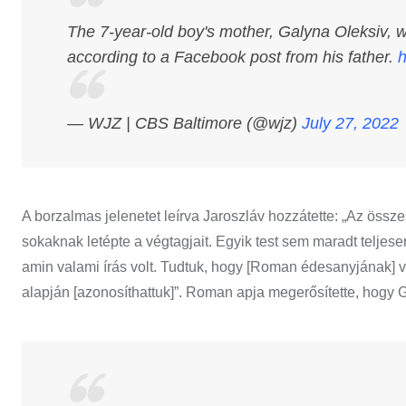
The 7-year-old boy's mother, Galyna Oleksiv, wa
according to a Facebook post from his father.
h
— WJZ | CBS Baltimore (@wjz)
July 27, 2022
A borzalmas jelenetet leírva Jaroszláv hozzátette: „Az össze
sokaknak letépte a végtagjait. Egyik test sem maradt teljesen
amin valami írás volt. Tudtuk, hogy [Roman édesanyjának] v
alapján [azonosíthattuk]”. Roman apja megerősítette, hogy G