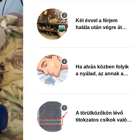
fel arra, ami jön
Két évvel a férjem
halála után végre át
mertem nézni a
garázsban lévő holmiját
– amit találtam,
megváltoztatta az
életemet
Ha alvás közben folyik
a nyálad, az annak a
jele, hogy az agyad…
A törülközőkön lévő
titokzatos csíkok valódi
célja…