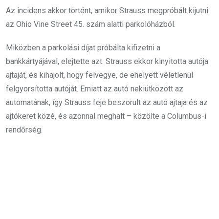
Az incidens akkor történt, amikor Strauss megpróbált kijutni
az Ohio Vine Street 45. szám alatti parkolóházból.
Miközben a parkolási díjat próbálta kifizetni a
bankkártyájával, elejtette azt. Strauss ekkor kinyitotta autója
ajtaját, és kihajolt, hogy felvegye, de ehelyett véletlenül
felgyorsította autóját. Emiatt az autó nekiütközött az
automatának, így Strauss feje beszorult az autó ajtaja és az
ajtókeret közé, és azonnal meghalt – közölte a Columbus-i
rendőrség.