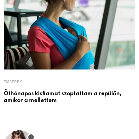
EMBEREK
E
Öthónapos kisfiamat szoptattam a repülőn,
M
amikor a mellettem
l