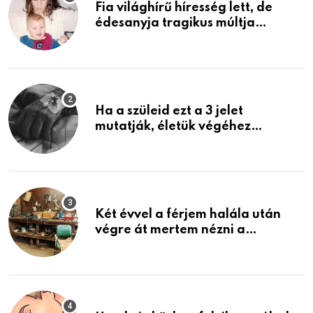
Fia világhírű híresség lett, de
édesanyja tragikus múltja
rosszabb, mint azt el tudnád
képzelni
Ha a szüleid ezt a 3 jelet
mutatják, életük végéhez
közeledhetnek. Készülj fel arra,
ami jön
Két évvel a férjem halála után
végre át mertem nézni a
garázsban lévő holmiját – amit
találtam, megváltoztatta az
életemet