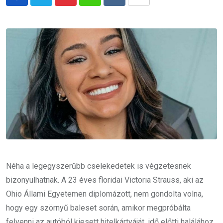
Pinterest
Whatsapp
Reddit
Share
via
Email
Néha a legegyszerűbb cselekedetek is végzetesnek
bizonyulhatnak. A 23 éves floridai Victoria Strauss, aki az
Ohio Állami Egyetemen diplomázott, nem gondolta volna,
hogy egy szörnyű baleset során, amikor megpróbálta
felvenni az autóból kiesett hitelkártyáját, idő előtti halálához