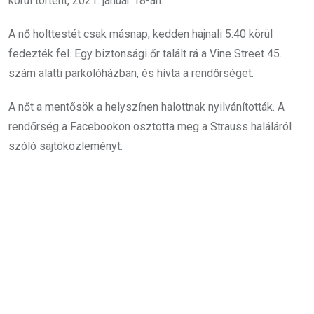
körül történt, 2021. január 18-án.
A nő holttestét csak másnap, kedden hajnali 5:40 körül
fedezték fel. Egy biztonsági őr talált rá a Vine Street 45.
szám alatti parkolóházban, és hívta a rendőrséget.
A nőt a mentősök a helyszínen halottnak nyilvánították. A
rendőrség a Facebookon osztotta meg a Strauss haláláról
szóló sajtóközleményt.