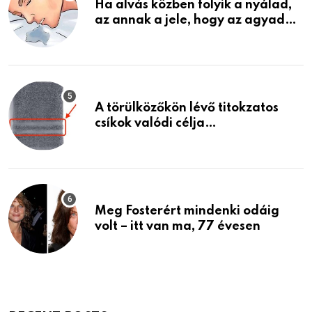
Ha alvás közben folyik a nyálad,
az annak a jele, hogy az agyad…
A törülközőkön lévő titokzatos
csíkok valódi célja…
Meg Fosterért mindenki odáig
volt – itt van ma, 77 évesen