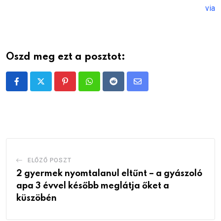
via
Oszd meg ezt a posztot:
Pinterest
Whatsapp
Reddit
Share
via
Email
ELŐZŐ POSZT
2 gyermek nyomtalanul eltűnt – a gyászoló
apa 3 évvel később meglátja őket a
küszöbén