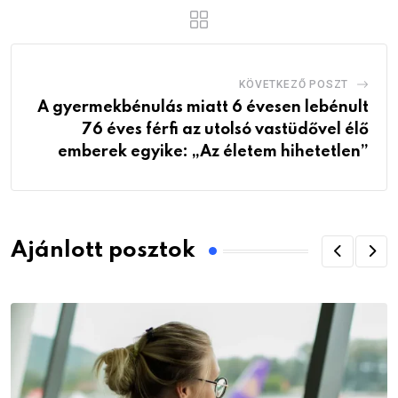
KÖVETKEZŐ POSZT
A gyermekbénulás miatt 6 évesen lebénult
76 éves férfi az utolsó vastüdővel élő
emberek egyike: „Az életem hihetetlen”
Ajánlott posztok