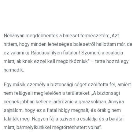
Néhányan megdöbbentek a baleset természetén: „Azt
hittem, hogy minden lehetséges balesetről hallottam már, de
ez valami új. Ráadásul ilyen fiatalon! Szomorú a családja
miatt, akiknek ezzel kell megbirkózniuk” – tette hozzá egy
harmadik.
Egy másik személy a biztonsági céget szólította fel, amiért
nem felügyeli megfelelően a területeket: „A biztonsági
cégnek jobban kellene járőröznie a garázsokban. Annyira
sajnálom, hogy ez a fiatal hölgy meghalt, és órákig nem
találták meg. Nagyon fáj a szívem a családja és a barátai
miatt, bármelyikünkkel megtörténhetett volna”.