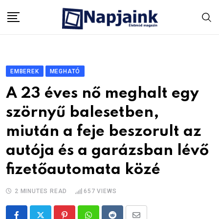
Skip
to
content
EMBEREK
MEGHATÓ
A 23 éves nő meghalt egy
szörnyű balesetben,
miután a feje beszorult az
autója és a garázsban lévő
fizetőautomata közé
2 MINUTES READ
657
VIEWS