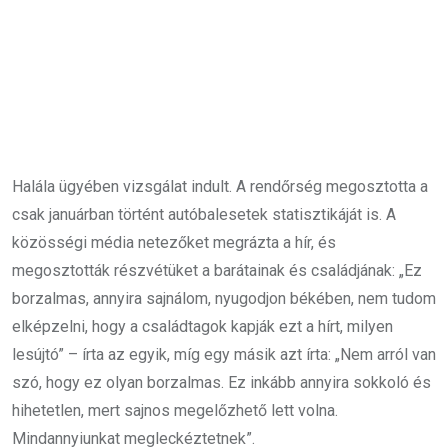
Halála ügyében vizsgálat indult. A rendőrség megosztotta a
csak januárban történt autóbalesetek statisztikáját is. A
közösségi média netezőket megrázta a hír, és
megosztották részvétüket a barátainak és családjának: „Ez
borzalmas, annyira sajnálom, nyugodjon békében, nem tudom
elképzelni, hogy a családtagok kapják ezt a hírt, milyen
lesújtó” – írta az egyik, míg egy másik azt írta: „Nem arról van
szó, hogy ez olyan borzalmas. Ez inkább annyira sokkoló és
hihetetlen, mert sajnos megelőzhető lett volna.
Mindannyiunkat megleckéztetnek”.