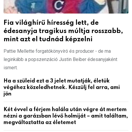
Fia világhírű híresség lett, de
édesanyja tragikus múltja rosszabb,
mint azt el tudnád képzelni
Pattie Mellette forgatókönyvíró és producer - de ma
leginkább a popszenzáció Justin Beiber édesanyjaként
ismert.
Ha a szüleid ezt a 3 jelet mutatják, életük
végéhez közeledhetnek. Készülj fel arra, ami
jön
Két évvel a férjem halála után végre át mertem
nézni a garázsban lévő holmiját – amit találtam,
megváltoztatta az életemet