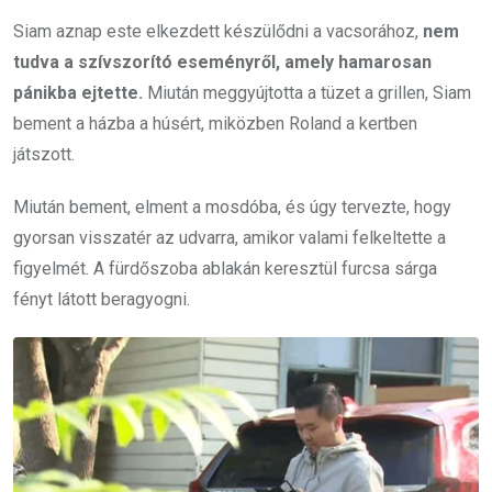
Siam aznap este elkezdett készülődni a vacsorához,
nem
tudva a szívszorító eseményről, amely hamarosan
pánikba ejtette.
Miután meggyújtotta a tüzet a grillen, Siam
bement a házba a húsért, miközben Roland a kertben
játszott.
Miután bement, elment a mosdóba, és úgy tervezte, hogy
gyorsan visszatér az udvarra, amikor valami felkeltette a
figyelmét. A fürdőszoba ablakán keresztül furcsa sárga
fényt látott beragyogni.