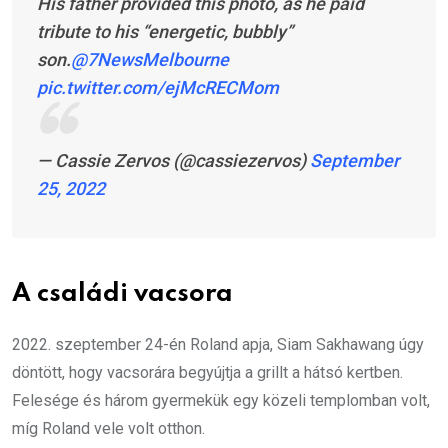
His father provided this photo, as he paid
tribute to his “energetic, bubbly”
son.
@7NewsMelbourne
pic.twitter.com/ejMcRECMom
— Cassie Zervos (@cassiezervos)
September
25, 2022
A családi vacsora
2022. szeptember 24-én Roland apja, Siam Sakhawang úgy
döntött, hogy vacsorára begyújtja a grillt a hátsó kertben.
Felesége és három gyermekük egy közeli templomban volt,
míg Roland vele volt otthon.