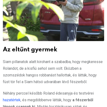
Az eltűnt gyermek
Siam pillanatok alatt kirohant a szabadba, hogy megkeresse
Rolandot, de a kisfiú sehol sem volt. Eközben a
szomszédok hangos robbanást hallottak, és látták, hogy
füst tör fel a Siam hátsó udvarában lévő fészerből.
Néhány perccel később Roland édesanyja és testvérei
hazatértek
, és megdöbbenve látták, hogy
a fészerből
lángok csapnak ki.
Miután hisztérikusan sírtak és