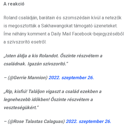
A reakció
Roland családján, barátain és szomszédain kívül a netezők
is megosztották a Sakhawangokat támogató üzeneteket.
Íme néhány komment a Daily Mail Facebook-bejegyzéséből
a szívszorító esetről:
„Isten áldja a kis Rolandot. Őszinte részvétem a
családnak. Igazán szívszorító.”
– (@Gerrie Mannion)
2022. szeptember 26.
„Rip, kisfiú! Találjon vigaszt a család ezekben a
legnehezebb időkben! Őszinte részvétem a
veszteségükért.”
– (@Rose Talastas Calaguas)
2022. szeptember 26.