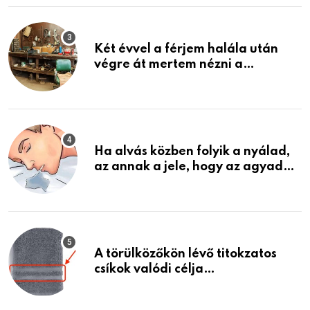
Két évvel a férjem halála után
végre át mertem nézni a
garázsban lévő holmiját – amit
találtam, megváltoztatta az
életemet
Ha alvás közben folyik a nyálad,
az annak a jele, hogy az agyad…
A törülközőkön lévő titokzatos
csíkok valódi célja…