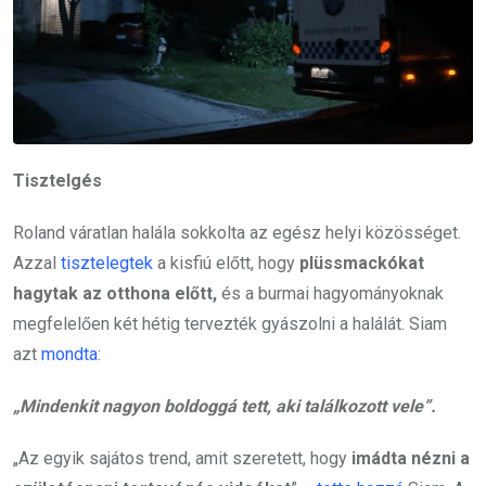
Tisztelgés
Roland váratlan halála sokkolta az egész helyi közösséget.
Azzal
tisztelegtek
a kisfiú előtt, hogy
plüssmackókat
hagytak az otthona előtt,
és a burmai hagyományoknak
megfelelően két hétig tervezték gyászolni a halálát. Siam
azt
mondta
:
„Mindenkit nagyon boldoggá tett, aki találkozott vele”.
„Az egyik sajátos trend, amit szeretett, hogy
imádta nézni a