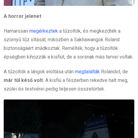
A horror jelenet
Hamarosan
megérkeztek
a tűzoltók, és megkezdték a
szörnyű tűz oltását, miközben a Sakhawangok Roland
biztonságáért imádkoztak. Remélték, hogy a tűzoltók
épségben kihozzák a kisfiút, de a sorsnak más tervei voltak.
A tűzoltók a lángok eloltása után
megtalálták
Rolandot, de
már túl késő volt.
A kisfiú a fészerben rekedve halt meg,
szülei és testvérei pedig teljesen összetörtek.