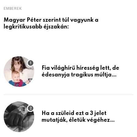
EMBEREK
E
Magyar Péter szerint túl vagyunk a
A
legkritikusabb éjszakán:
Fia világhírű híresség lett, de
édesanyja tragikus múltja
rosszabb, mint azt el tudnád
képzelni
Ha a szüleid ezt a 3 jelet
mutatják, életük végéhez
közeledhetnek. Készülj fel arra,
ami jön