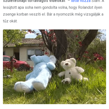
születésnapi tortavágós videókat
” –
tette hozzá
Siam. A
lesújtott apa soha nem gondolta volna, hogy Rolandot ilyen
zsenge korban veszíti el. Bár a nyomozók még vizsgálják a
tűz okát.