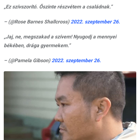
„Ez szívszorító. Őszinte részvétem a családnak.”
– (@Rose Barnes Shallcross)
2022. szeptember 26.
„Jaj, ne, megszakad a szívem! Nyugodj a mennyei
békében, drága gyermekem.”
– (@Pamela Gibson)
2022. szeptember 26.