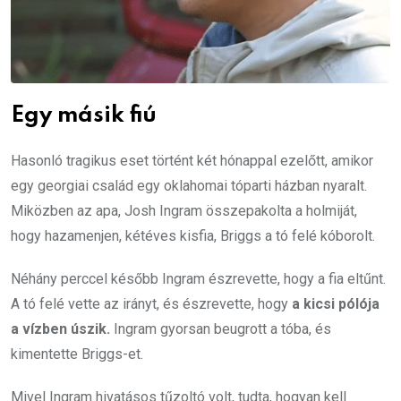
Egy másik fiú
Hasonló tragikus eset történt két hónappal ezelőtt, amikor
egy georgiai család egy oklahomai tóparti házban nyaralt.
Miközben az apa, Josh Ingram összepakolta a holmiját,
hogy hazamenjen, kétéves kisfia, Briggs a tó felé kóborolt.
Néhány perccel később Ingram észrevette, hogy a fia eltűnt.
A tó felé vette az irányt, és észrevette, hogy
a kicsi pólója
a vízben úszik.
Ingram gyorsan beugrott a tóba, és
kimentette Briggs-et.
Mivel Ingram hivatásos tűzoltó volt, tudta, hogyan kell