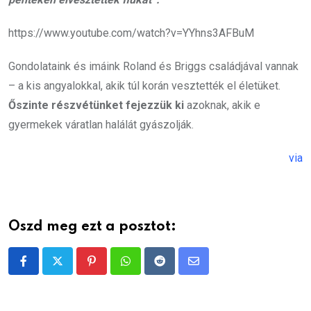
https://www.youtube.com/watch?v=YYhns3AFBuM
Gondolataink és imáink Roland és Briggs családjával vannak
– a kis angyalokkal, akik túl korán vesztették el életüket.
Őszinte részvétünket fejezzük ki
azoknak, akik e
gyermekek váratlan halálát gyászolják.
via
Oszd meg ezt a posztot:
Pinterest
Whatsapp
Reddit
Share
via
Email