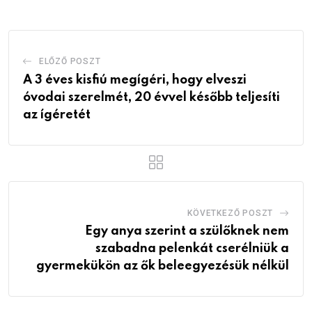
ELŐZŐ POSZT
A 3 éves kisfiú megígéri, hogy elveszi
óvodai szerelmét, 20 évvel később teljesíti
az ígéretét
KÖVETKEZŐ POSZT
Egy anya szerint a szülőknek nem
szabadna pelenkát cserélniük a
gyermekükön az ők beleegyezésük nélkül