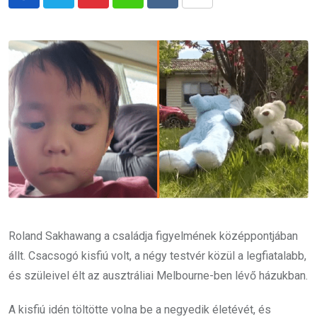
Pinterest
Whatsapp
Reddit
Share
via
Email
Roland Sakhawang a családja figyelmének középpontjában
állt. Csacsogó kisfiú volt, a négy testvér közül a legfiatalabb,
és szüleivel élt az ausztráliai Melbourne-ben lévő házukban.
A kisfiú idén töltötte volna be a negyedik életévét, és