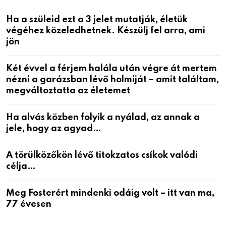
Ha a szüleid ezt a 3 jelet mutatják, életük
végéhez közeledhetnek. Készülj fel arra, ami
jön
Két évvel a férjem halála után végre át mertem
nézni a garázsban lévő holmiját – amit találtam,
megváltoztatta az életemet
Ha alvás közben folyik a nyálad, az annak a
jele, hogy az agyad…
A törülközőkön lévő titokzatos csíkok valódi
célja…
Meg Fosterért mindenki odáig volt – itt van ma,
77 évesen