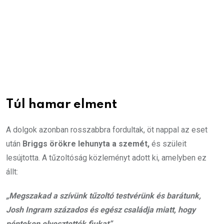
Túl hamar elment
A dolgok azonban rosszabbra fordultak, öt nappal az eset
után
Briggs örökre lehunyta a szemét,
és szüleit
lesújtotta. A tűzoltóság közleményt adott ki, amelyben ez
állt:
„Megszakad a szívünk tűzoltó testvérünk és barátunk,
Josh Ingram százados és egész családja miatt, hogy
pénteken elvesztették fiukat”.