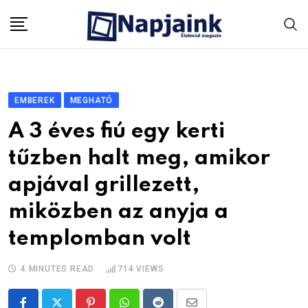
Skip
to
content
EMBEREK
MEGHATÓ
A 3 éves fiú egy kerti
tűzben halt meg, amikor
apjával grillezett,
miközben az anyja a
templomban volt
4 MINUTES READ
714
VIEWS