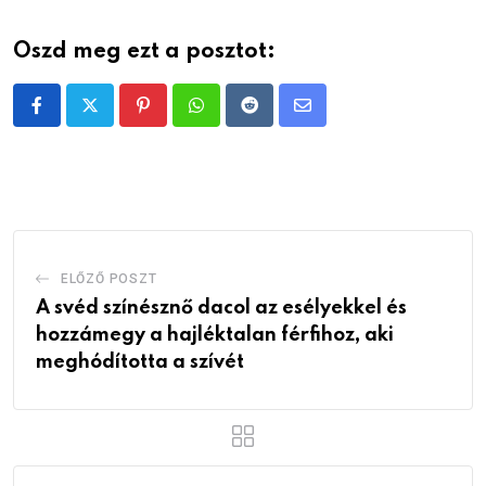
Oszd meg ezt a posztot:
Pinterest
Whatsapp
Reddit
Share
via
Email
ELŐZŐ POSZT
A svéd színésznő dacol az esélyekkel és
hozzámegy a hajléktalan férfihoz, aki
meghódította a szívét