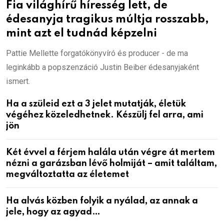
Fia világhírű híresség lett, de
édesanyja tragikus múltja rosszabb,
mint azt el tudnád képzelni
Pattie Mellette forgatókönyvíró és producer - de ma
leginkább a popszenzáció Justin Beiber édesanyjaként
ismert.
Ha a szüleid ezt a 3 jelet mutatják, életük
végéhez közeledhetnek. Készülj fel arra, ami
jön
Két évvel a férjem halála után végre át mertem
nézni a garázsban lévő holmiját – amit találtam,
megváltoztatta az életemet
Ha alvás közben folyik a nyálad, az annak a
jele, hogy az agyad…