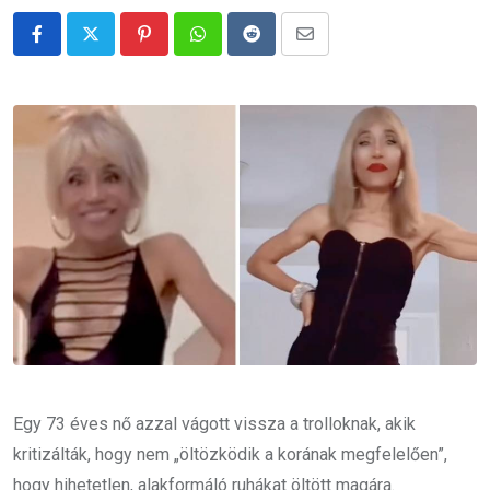
Pinterest
Whatsapp
Reddit
Share
via
Email
Egy 73 éves nő azzal vágott vissza a trolloknak, akik
kritizálták, hogy nem „öltözködik a korának megfelelően”,
hogy hihetetlen, alakformáló ruhákat öltött magára.