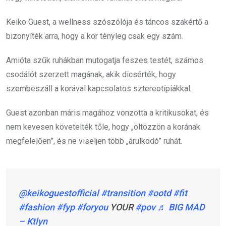
Keiko Guest, a wellness szószólója és táncos szakértő a
bizonyíték arra, hogy a kor tényleg csak egy szám.
Amióta szűk ruhákban mutogatja feszes testét, számos
csodálót szerzett magának, akik dicsérték, hogy
szembeszáll a korával kapcsolatos sztereotípiákkal.
Guest azonban máris magához vonzotta a kritikusokat, és
nem kevesen követelték tőle, hogy „öltözzön a korának
megfelelően”, és ne viseljen több „árulkodó” ruhát.
@keikoguestofficial
#transition
#ootd
#fit
#fashion
#fyp
#foryou
YOUR
#pov
♬ BIG MAD
– Ktlyn