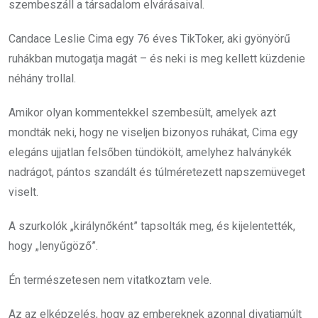
szembeszáll a társadalom elvárásaival.
Candace Leslie Cima egy 76 éves TikToker, aki gyönyörű
ruhákban mutogatja magát – és neki is meg kellett küzdenie
néhány trollal.
Amikor olyan kommentekkel szembesült, amelyek azt
mondták neki, hogy ne viseljen bizonyos ruhákat, Cima egy
elegáns ujjatlan felsőben tündökölt, amelyhez halványkék
nadrágot, pántos szandált és túlméretezett napszemüveget
viselt.
A szurkolók „királynőként” tapsolták meg, és kijelentették,
hogy „lenyűgöző”.
Én természetesen nem vitatkoztam vele.
Az az elképzelés, hogy az embereknek azonnal divatjamúlt