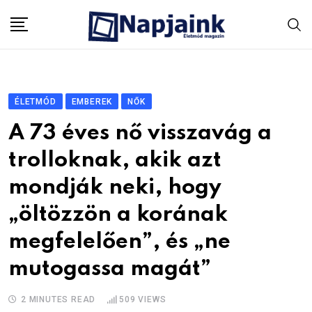
Skip
to
content
ÉLETMÓD
EMBEREK
NŐK
A 73 éves nő visszavág a
trolloknak, akik azt
mondják neki, hogy
„öltözzön a korának
megfelelően”, és „ne
mutogassa magát”
2 MINUTES READ
509
VIEWS