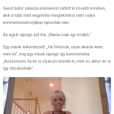
Guest bátor válasza elismerést váltott ki követői körében,
akik a több mint négymillió megtekintést elért videó
kommentszekciójában tapsoltak neki.
Az egyik rajongó azt írta: „Mama csak így tovább.”.
Egy másik lelkendezett: „Ha felnövök, olyan akarok lenni,
mint ön”, míg egy másik rajongó így kommentálta:
„Asszonyom, ha én is olyan jól néznék ki, mint ön, akkor én is
így öltözködnék”.