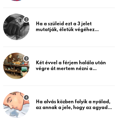
képzelni
Ha a szüleid ezt a 3 jelet
mutatják, életük végéhez
közeledhetnek. Készülj fel arra,
ami jön
Két évvel a férjem halála után
végre át mertem nézni a
garázsban lévő holmiját – amit
találtam, megváltoztatta az
életemet
Ha alvás közben folyik a nyálad,
az annak a jele, hogy az agyad…