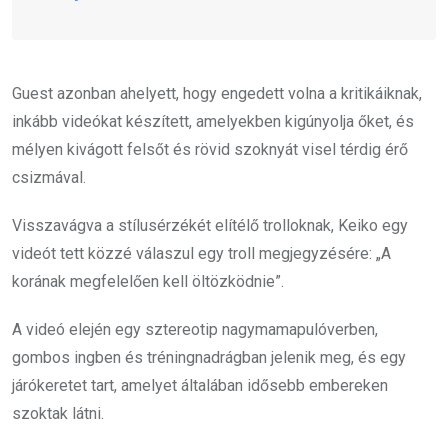
Guest azonban ahelyett, hogy engedett volna a kritikáiknak,
inkább videókat készített, amelyekben kigúnyolja őket, és
mélyen kivágott felsőt és rövid szoknyát visel térdig érő
csizmával.
Visszavágva a stílusérzékét elítélő trolloknak, Keiko egy
videót tett közzé válaszul egy troll megjegyzésére: „A
korának megfelelően kell öltözködnie”.
A videó elején egy sztereotip nagymamapulóverben,
gombos ingben és tréningnadrágban jelenik meg, és egy
járókeretet tart, amelyet általában idősebb embereken
szoktak látni.