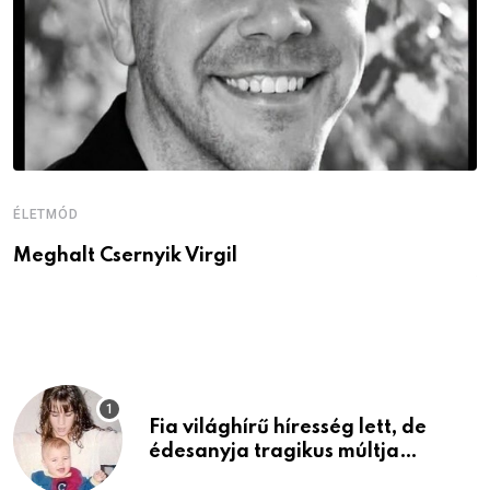
ÉLETMÓD
É
Meghalt Csernyik Virgil
M
v
Fia világhírű híresség lett, de
édesanyja tragikus múltja
rosszabb, mint azt el tudnád