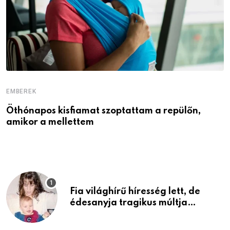
EMBEREK
E
Öthónapos kisfiamat szoptattam a repülőn,
M
amikor a mellettem
l
Fia világhírű híresség lett, de
édesanyja tragikus múltja
rosszabb, mint azt el tudnád
képzelni