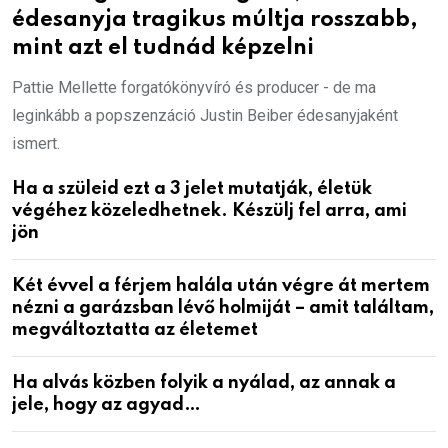
édesanyja tragikus múltja rosszabb,
mint azt el tudnád képzelni
Pattie Mellette forgatókönyvíró és producer - de ma
leginkább a popszenzáció Justin Beiber édesanyjaként
ismert.
Ha a szüleid ezt a 3 jelet mutatják, életük
végéhez közeledhetnek. Készülj fel arra, ami
jön
Két évvel a férjem halála után végre át mertem
nézni a garázsban lévő holmiját – amit találtam,
megváltoztatta az életemet
Ha alvás közben folyik a nyálad, az annak a
jele, hogy az agyad…