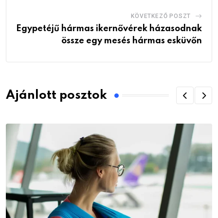
KÖVETKEZŐ POSZT
Egypetéjű hármas ikernővérek házasodnak
össze egy mesés hármas esküvőn
Ajánlott posztok