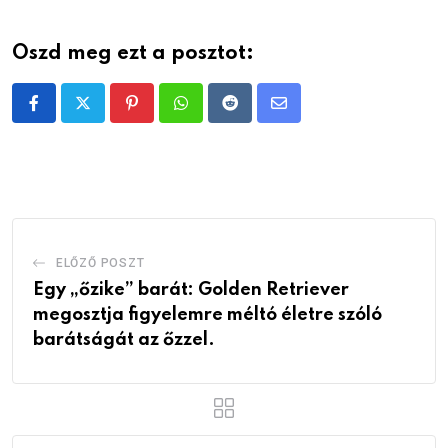
Oszd meg ezt a posztot:
Pinterest
Whatsapp
Reddit
Share
via
Email
ELŐZŐ POSZT
Egy „őzike” barát: Golden Retriever
megosztja figyelemre méltó életre szóló
barátságát az őzzel.