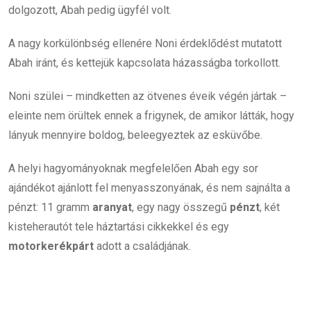
dolgozott, Abah pedig ügyfél volt.
A nagy korkülönbség ellenére Noni érdeklődést mutatott
Abah iránt, és kettejük kapcsolata házasságba torkollott.
Noni szülei – mindketten az ötvenes éveik végén jártak –
eleinte nem örültek ennek a frigynek, de amikor látták, hogy
lányuk mennyire boldog, beleegyeztek az esküvőbe.
A helyi hagyományoknak megfelelően Abah egy sor
ajándékot ajánlott fel menyasszonyának, és nem sajnálta a
pénzt: 11 gramm
aranyat
, egy nagy összegű
pénzt
, két
kisteherautót tele háztartási cikkekkel és egy
motorkerékpárt
adott a családjának.