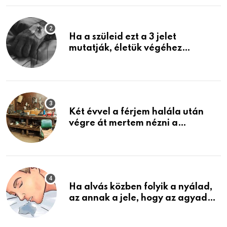
Ha a szüleid ezt a 3 jelet
mutatják, életük végéhez
közeledhetnek. Készülj fel arra,
ami jön
Két évvel a férjem halála után
végre át mertem nézni a
garázsban lévő holmiját – amit
találtam, megváltoztatta az
életemet
Ha alvás közben folyik a nyálad,
az annak a jele, hogy az agyad…