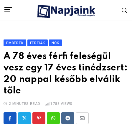
Skip
to
content
EMBEREK
FÉRFIAK
NŐK
A 78 éves férfi feleségül
vesz egy 17 éves tinédzsert:
20 nappal később elválik
tőle
2 MINUTES READ
1788
VIEWS
Pinterest
Whatsapp
Reddit
Share
via