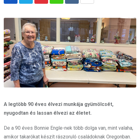
Pinterest
Whatsapp
Reddit
Share
via
Email
A legtöbb 90 éves élvezi munkája gyümölcsét,
nyugodtan és lassan élvezi az életet.
De a 90 éves Bonnie Engle-nek több dolga van, mint valaha,
amikor takarókat készít rászoruló családoknak Oregonban.