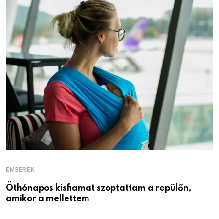
EMBEREK
E
Öthónapos kisfiamat szoptattam a repülőn,
M
amikor a mellettem
l