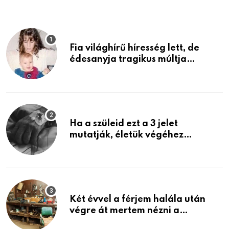
Fia világhírű híresség lett, de
édesanyja tragikus múltja
rosszabb, mint azt el tudnád
képzelni
Ha a szüleid ezt a 3 jelet
mutatják, életük végéhez
közeledhetnek. Készülj fel arra,
ami jön
Két évvel a férjem halála után
végre át mertem nézni a
garázsban lévő holmiját – amit