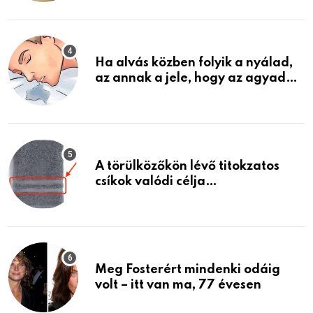
találtam, megváltoztatta az
életemet
Ha alvás közben folyik a nyálad,
az annak a jele, hogy az agyad…
A törülközőkön lévő titokzatos
csíkok valódi célja…
Meg Fosterért mindenki odáig
volt – itt van ma, 77 évesen