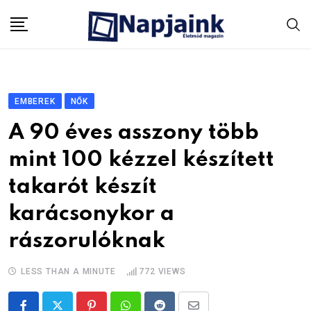
Skip
to
content
EMBEREK
NŐK
A 90 éves asszony több
mint 100 kézzel készített
takarót készít
karácsonykor a
rászorulóknak
LESS THAN A MINUTE
772
VIEWS