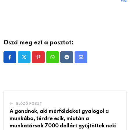
via
Oszd meg ezt a posztot:
Pinterest
Whatsapp
Reddit
Share
via
Email
ELŐZŐ POSZT
A gondnok, aki mérföldeket gyalogol a
munkába, térdre esik, miután a
munkatársak 7000 dollárt gyűjtöttek neki