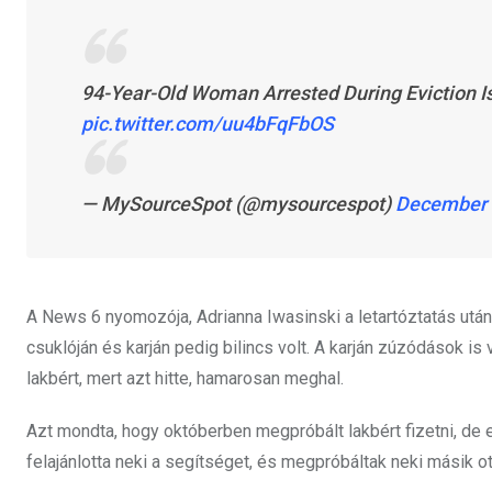
94-Year-Old Woman Arrested During Eviction I
pic.twitter.com/uu4bFqFbOS
— MySourceSpot (@mysourcespot)
December 
A News 6 nyomozója, Adrianna Iwasinski a letartóztatás után 
csuklóján és karján pedig bilincs volt. A karján zúzódások is 
lakbért, mert azt hitte, hamarosan meghal.
Azt mondta, hogy októberben megpróbált lakbért fizetni, de el
felajánlotta neki a segítséget, és megpróbáltak neki másik ott