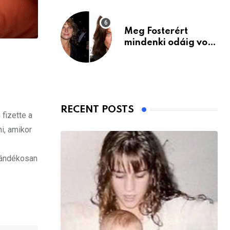
Meg Fosterért
mindenki odáig volt
– itt van ma, 77
évesen
RECENT POSTS
fizette a
ni, amikor
szándékosan