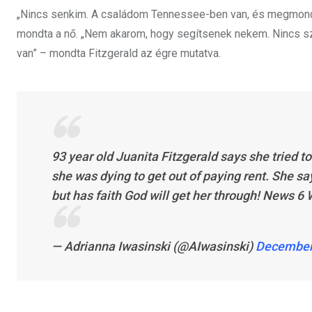
„Nincs senkim. A családom Tennessee-ben van, és megmondta
mondta a nő. „Nem akarom, hogy segítsenek nekem. Nincs
van” – mondta Fitzgerald az égre mutatva.
93 year old Juanita Fitzgerald says she tried t
she was dying to get out of paying rent. She say
but has faith God will get her through! News 
— Adrianna Iwasinski (@AIwasinski)
December