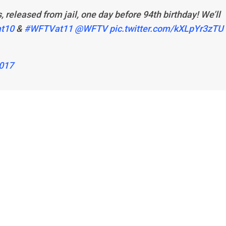
released from jail, one day before 94th birthday! We’ll
t10
&
#WFTVat11
@WFTV
pic.twitter.com/kXLpYr3zTU
017