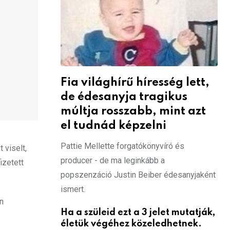
Fia világhírű híresség lett,
de édesanyja tragikus
múltja rosszabb, mint azt
el tudnád képzelni
Pattie Mellette forgatókönyvíró és
 viselt,
producer - de ma leginkább a
izetett
popszenzáció Justin Beiber édesanyjaként
ismert.
on
Ha a szüleid ezt a 3 jelet mutatják,
életük végéhez közeledhetnek.