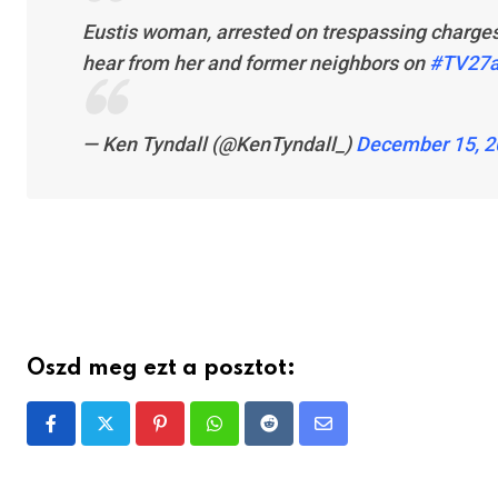
Eustis woman, arrested on trespassing charges, 
hear from her and former neighbors on
#TV27a
— Ken Tyndall (@KenTyndall_)
December 15, 2
Oszd meg ezt a posztot:
Pinterest
Whatsapp
Reddit
Share
via