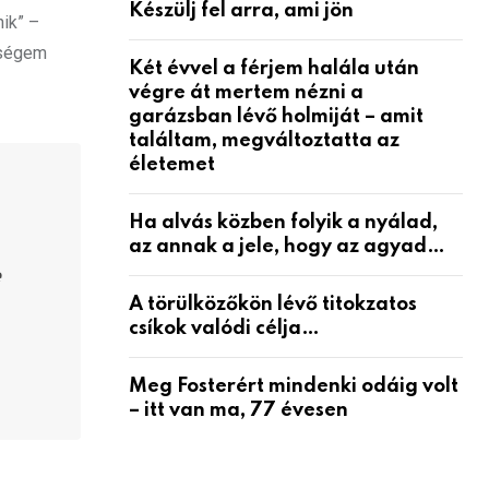
Készülj fel arra, ami jön
ik” –
kségem
Két évvel a férjem halála után
végre át mertem nézni a
garázsban lévő holmiját – amit
találtam, megváltoztatta az
életemet
Ha alvás közben folyik a nyálad,
az annak a jele, hogy az agyad…
e
A törülközőkön lévő titokzatos
csíkok valódi célja…
Meg Fosterért mindenki odáig volt
– itt van ma, 77 évesen