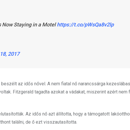
s Now Staying in a Motel
https://t.co/pWsQa8v2lp
18, 2017
beszélt az idős nővel. A nem fiatal nő narancssárga kezeslábast
voltak. Fitzgerald tagadta azokat a vádakat, miszerint azért nem f
utasították. Az idős nő azt állította, hogy a támogatott lakóotth
hont találni, de ő ezt visszautasította.