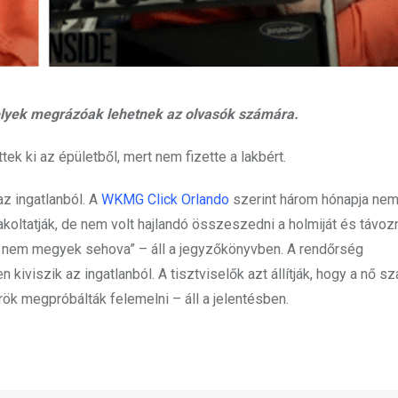
melyek megrázóak lehetnek az olvasók számára.
ek ki az épületből, mert nem fizette a lakbért.
az ingatlanból. A
WKMG Click Orlando
szerint három hónapja nem 
lakoltatják, de nem volt hajlandó összeszedni a holmiját és távoz
n, nem megyek sehova” – áll a jegyzőkönyvben. A rendőrség
n kiviszik az ingatlanból. A tisztviselők azt állítják, hogy a nő 
őrök megpróbálták felemelni – áll a jelentésben.