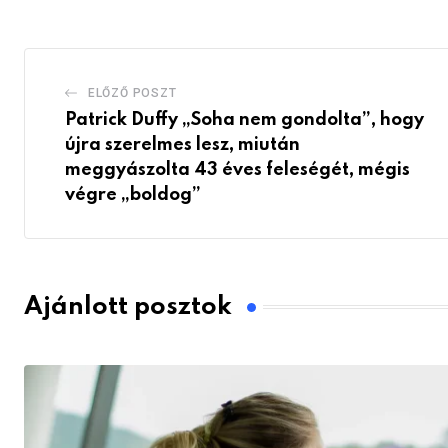
Email
ELŐZŐ POSZT
Patrick Duffy „Soha nem gondolta”, hogy
újra szerelmes lesz, miután
meggyászolta 43 éves feleségét, mégis
végre „boldog”
Ajánlott posztok