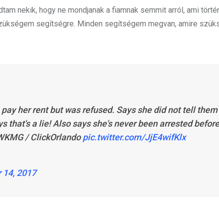
m nekik, hogy ne mondjanak a fiamnak semmit arról, ami történ
 szükségem segítségre. Minden segítségem megvan, amire szü
o pay her rent but was refused. Says she did not tell them
s that's a lie! Also says she's never been arrested befor
6 WKMG / ClickOrlando
pic.twitter.com/JjE4wifKlx
 14, 2017