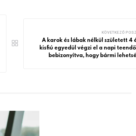
KÖVETKEZŐ POS
A karok és lábak nélkül született 4 
kisfiú egyedül végzi el a napi teendő
bebizonyítva, hogy bármi lehets