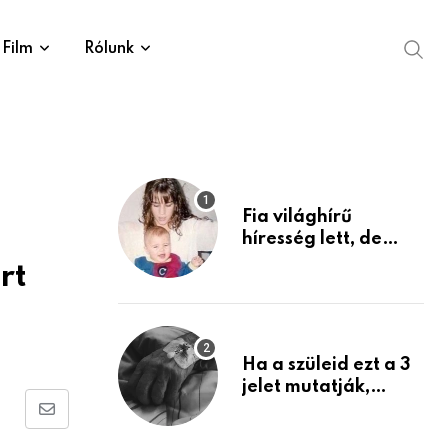
Film
Rólunk
Fia világhírű
híresség lett, de
édesanyja tragikus
rt
múltja rosszabb,
mint azt el tudnád
képzelni
Ha a szüleid ezt a 3
jelet mutatják,
életük végéhez
Share
közeledhetnek.