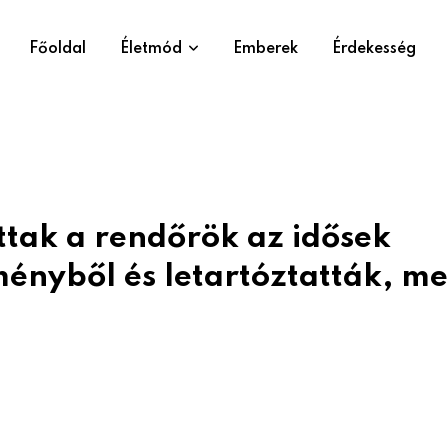
Főoldal
Életmód
Emberek
Érdekesség
ttak a rendőrök az idősek
ényből és letartóztatták, me