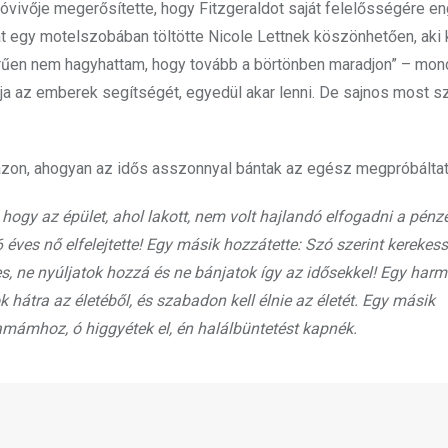
zóvivője megerősítette, hogy Fitzgeraldot saját felelősségére e
át egy motelszobában töltötte Nicole Lettnek köszönhetően, aki
rűen nem hagyhattam, hogy tovább a börtönben maradjon” – mond
ja az emberek segítségét, egyedül akar lenni. De sajnos most 
on, ahogyan az idős asszonnyal bántak az egész megpróbáltatá
ogy az épület, ahol lakott, nem volt hajlandó elfogadni a pénzé
 éves nő elfelejtette! Egy másik hozzátette: Szó szerint kerekes
s, ne nyúljatok hozzá és ne bánjatok így az idősekkel! Egy har
 hátra az életéből, és szabadon kell élnie az életét. Egy másik
amámhoz, ó higgyétek el, én halálbüntetést kapnék.