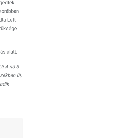
ngedték
 korábban
ta Lett.
szüksége
s alatt.
t! A nő 3
székben ül,
madik