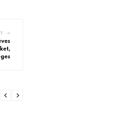
ZT
éves
ket,
éges