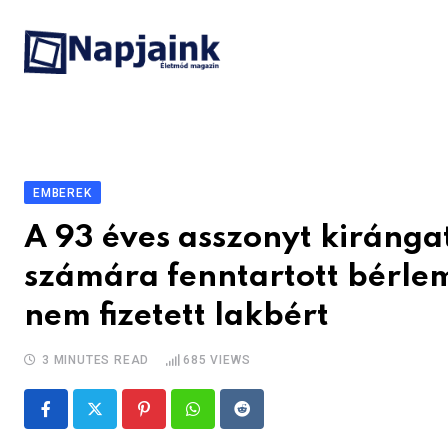
Skip
to
content
EMBEREK
A 93 éves asszonyt kiránga
számára fenntartott bérlem
nem fizetett lakbért
3 MINUTES READ
685
VIEWS
Pinterest
Whatsapp
Reddit