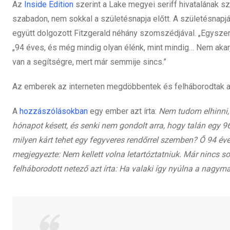
Az
Inside Edition
szerint a Lake megyei seriff hivatalának s
szabadon, nem sokkal a születésnapja előtt. A születésnapj
együtt dolgozott Fitzgerald néhány szomszédjával. „Egysze
„94 éves, és még mindig olyan élénk, mint mindig… Nem akar
van a segítségre, mert már semmije sincs.”
Az emberek az interneten megdöbbentek és felháborodtak az
A
hozzászólásokban
egy ember azt írta:
Nem tudom elhinni, h
hónapot késett, és senki nem gondolt arra, hogy talán egy 96
milyen kárt tehet egy fegyveres rendőrrel szemben? Ő 94 éve
megjegyezte: Nem kellett volna letartóztatniuk. Már nincs sok
felháborodott netező azt írta: Ha valaki így nyúlna a nagym