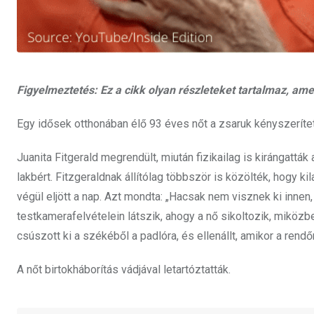
Figyelmeztetés: Ez a cikk olyan részleteket tartalmaz, a
Egy idősek otthonában élő 93 éves nőt a zsaruk kényszerített
Juanita Fitgerald megrendült, miután fizikailag is kirángatták 
lakbért. Fitzgeraldnak állítólag többször is közölték, hogy ki
végül eljött a nap. Azt mondta: „Hacsak nem visznek ki inne
testkamerafelvételein látszik, ahogy a nő sikoltozik, miközbe
csúszott ki a székéből a padlóra, és ellenállt, amikor a rend
A nőt birtokháborítás vádjával letartóztatták.