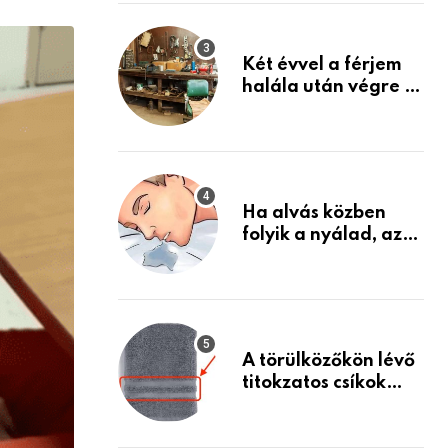
via
Készülj fel arra, ami
jön
Email
Két évvel a férjem
halála után végre át
mertem nézni a
garázsban lévő
holmiját – amit
találtam,
megváltoztatta az
Ha alvás közben
életemet
folyik a nyálad, az
annak a jele, hogy
az agyad…
A törülközőkön lévő
titokzatos csíkok
valódi célja…