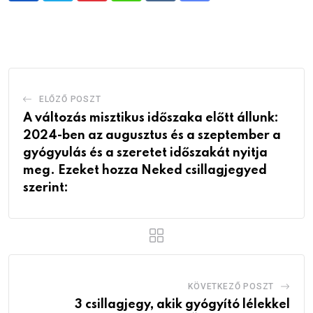
via
Email
ELŐZŐ POSZT
A változás misztikus időszaka előtt állunk:
2024-ben az augusztus és a szeptember a
gyógyulás és a szeretet időszakát nyitja
meg. Ezeket hozza Neked csillagjegyed
szerint:
KÖVETKEZŐ POSZT
3 csillagjegy, akik gyógyító lélekkel