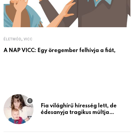
V
V
,
ÉLETMÓD
VICC
A NAP VICC: Egy öregember felhívja a fiát,
Fia világhírű híresség lett, de
édesanyja tragikus múltja
rosszabb, mint azt el tudnád
képzelni