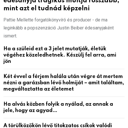
édesanyja tragikus múltja rosszabb,
mint azt el tudnád képzelni
Pattie Mellette forgatókönyvíró és producer - de ma
leginkább a popszenzáció Justin Beiber édesanyjaként
ismert.
Ha a szüleid ezt a 3 jelet mutatják, életük
végéhez közeledhetnek. Készülj fel arra, ami
jön
Két évvel a férjem halála után végre át mertem
nézni a garázsban lévő holmiját – amit találtam,
megváltoztatta az életemet
Ha alvás közben folyik a nyálad, az annak a
jele, hogy az agyad…
A törülközőkön lévő titokzatos csíkok valódi