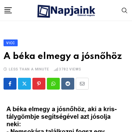
Skip
to
content
VICC
A béka elmegy a jósnőhöz
LESS THAN A MINUTE
3782
VIEWS
Pinterest
Whatsapp
Reddit
Share
via
Email