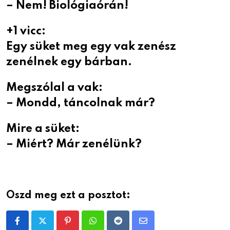
– Nem! Biológiaórán!
+1 vicc:
Egy süket meg egy vak zenész
zenélnek egy bárban.
Megszólal a vak:
– Mondd, táncolnak már?
Mire a süket:
– Miért? Már zenélünk?
Oszd meg ezt a posztot:
Pinterest
Whatsapp
Reddit
Share