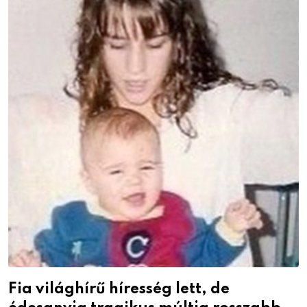
Fia világhírű híresség lett, de