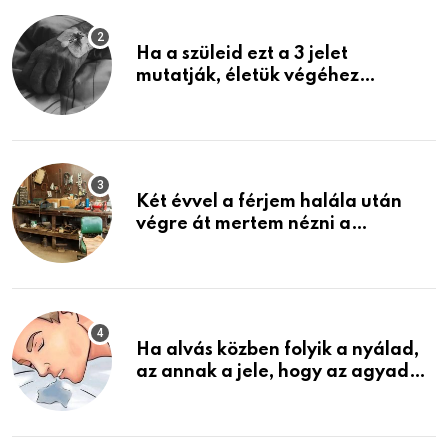
Ha a szüleid ezt a 3 jelet
mutatják, életük végéhez
közeledhetnek. Készülj fel arra,
ami jön
Két évvel a férjem halála után
végre át mertem nézni a
garázsban lévő holmiját – amit
találtam, megváltoztatta az
életemet
Ha alvás közben folyik a nyálad,
az annak a jele, hogy az agyad…