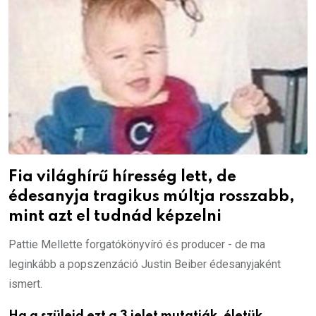
Fia világhírű híresség lett, de
édesanyja tragikus múltja rosszabb,
mint azt el tudnád képzelni
Pattie Mellette forgatókönyvíró és producer - de ma
leginkább a popszenzáció Justin Beiber édesanyjaként
ismert.
Ha a szüleid ezt a 3 jelet mutatják, életük