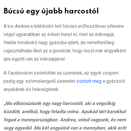
Búcsú egy újabb harcostól
A kis Andrea a túlélésért tett hősies erőfeszítései ellenére
végül ugyanabban az évben hunyt el, mint az édesapja.
Halála mindenkit nagy gyászba ejtett, de remélhetőleg
vigasztalhatja őket az a gondolat, hogy most már angyalként
újra együtt van az édesapjával.
A Facebookon özönlöttek az üzenetek, az egyik csoport
pedig egy szívmelengető üzenetet
osztott meg
a gyászoló
anyukának és feleségének:
„Ma elbúcsúztunk egy nagy harcostól, aki a végsőkig
küzdött, anélkül, hogy feladta volna. Apukád tárt karokkal
fogad a mennyországban. Andrea, veled vagyunk, és nem
vagy egyedül. Ma két angyalod van a mennyben, akik erőt