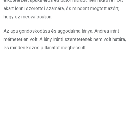
elkötelezett apuka erős és bátor maradt, nem adta fel. Ott
akart lenni szerettei számára, és mindent megtett azért,
hogy ez megvalósuljon.
Az apa gondoskodása és aggodalma lánya, Andrea iránt
mérhetetlen volt. A lány iránti szeretetének nem volt határa,
és minden közös pillanatot megbecsült.