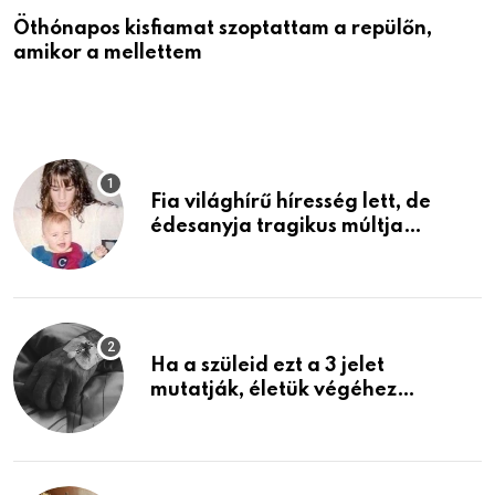
Öthónapos kisfiamat szoptattam a repülőn,
M
amikor a mellettem
l
Fia világhírű híresség lett, de
édesanyja tragikus múltja
rosszabb, mint azt el tudnád
képzelni
Ha a szüleid ezt a 3 jelet
mutatják, életük végéhez
közeledhetnek. Készülj fel arra,
ami jön