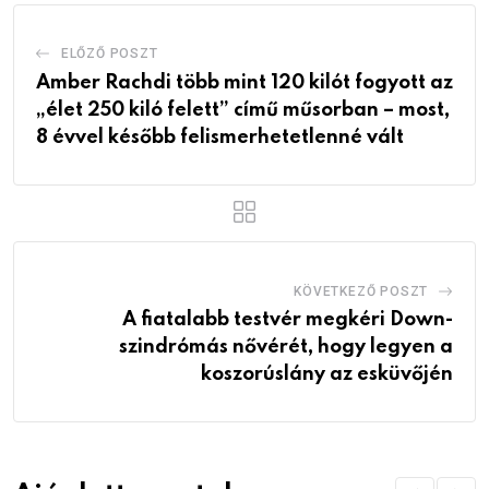
ELŐZŐ POSZT
Amber Rachdi több mint 120 kilót fogyott az
„élet 250 kiló felett” című műsorban – most,
8 évvel később felismerhetetlenné vált
KÖVETKEZŐ POSZT
A fiatalabb testvér megkéri Down-
szindrómás nővérét, hogy legyen a
koszorúslány az esküvőjén