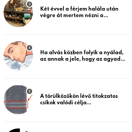
Két évvel a férjem halála után
végre át mertem nézni a
garázsban lévő holmiját – amit
találtam, megváltoztatta az
életemet
Ha alvás közben folyik a nyálad,
az annak a jele, hogy az agyad…
A törülközőkön lévő titokzatos
csíkok valódi célja…