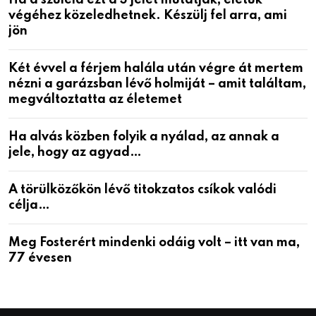
végéhez közeledhetnek. Készülj fel arra, ami
jön
Két évvel a férjem halála után végre át mertem
nézni a garázsban lévő holmiját – amit találtam,
megváltoztatta az életemet
Ha alvás közben folyik a nyálad, az annak a
jele, hogy az agyad…
A törülközőkön lévő titokzatos csíkok valódi
célja…
Meg Fosterért mindenki odáig volt – itt van ma,
77 évesen