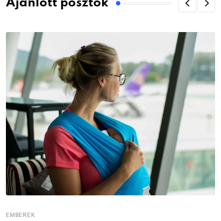
Ajánlott posztok
EMBEREK
E