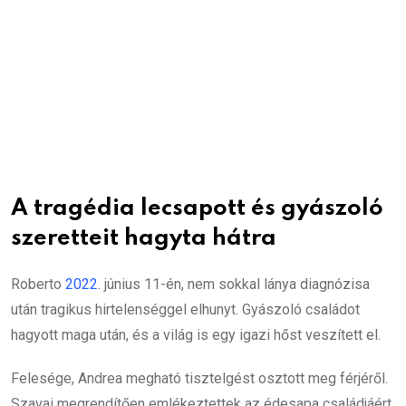
A tragédia lecsapott és gyászoló
szeretteit hagyta hátra
Roberto
2022
. június 11-én, nem sokkal lánya diagnózisa
után tragikus hirtelenséggel elhunyt. Gyászoló családot
hagyott maga után, és a világ is egy igazi hőst veszített el.
Felesége, Andrea megható tisztelgést osztott meg férjéről.
Szavai megrendítően emlékeztettek az édesapa családjáért