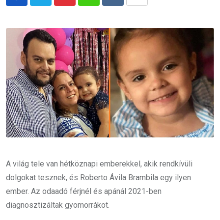
Pinterest
Whatsapp
Reddit
Share
via
Email
A világ tele van hétköznapi emberekkel, akik rendkívüli
dolgokat tesznek, és Roberto Ávila Brambila egy ilyen
ember. Az odaadó férjnél és apánál 2021-ben
diagnosztizáltak gyomorrákot.