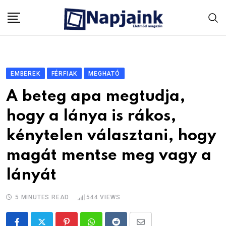
Skip
to
content
EMBEREK
FÉRFIAK
MEGHATÓ
A beteg apa megtudja,
hogy a lánya is rákos,
kénytelen választani, hogy
magát mentse meg vagy a
lányát
5 MINUTES READ
544
VIEWS