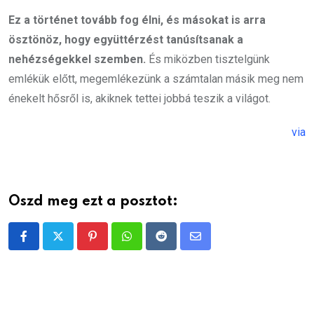
Ez a történet tovább fog élni, és másokat is arra
ösztönöz, hogy együttérzést tanúsítsanak a
nehézségekkel szemben.
És miközben tisztelgünk
emlékük előtt, megemlékezünk a számtalan másik meg nem
énekelt hősről is, akiknek tettei jobbá teszik a világot.
via
Oszd meg ezt a posztot:
Pinterest
Whatsapp
Reddit
Share
via
Email