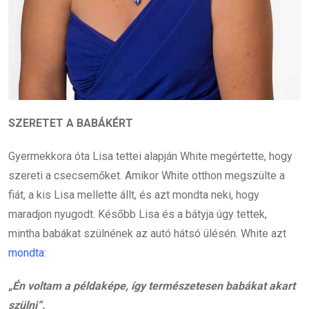
SZERETET A BABÁKÉRT
Gyermekkora óta Lisa tettei alapján White megértette, hogy
szereti a csecsemőket. Amikor White otthon megszülte a
fiát, a kis Lisa mellette állt, és azt mondta neki, hogy
maradjon nyugodt. Később Lisa és a bátyja úgy tettek,
mintha babákat szülnének az autó hátsó ülésén. White azt
mondta
:
„Én voltam a példaképe, így természetesen babákat akart
szülni”.