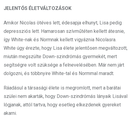
JELENTŐS ÉLETVÁLTOZÁSOK
Amikor Nicolas ötéves lett, édesapja elhunyt, Lisa pedig
depressziós lett. Hamarosan szívműtéten kellett átesnie,
így White-nak és Normnak kellett vigyáznia Nicolasra.
White úgy érezte, hogy Lisa élete jelentősen megváltozott,
miután megszülte Down-szindrómás gyermekét, mert
segítségre volt szüksége a felnevelésében. Már nem járt
dolgozni, és többnyire White-tal és Normmal maradt.
Ráadásul a társasági élete is megromlott, mert a barátai
szülei nem akarták, hogy Down-szindrómás lányaik Lisával
lógjanak, attól tartva, hogy esetleg elkezdenek gyereket
akarni.