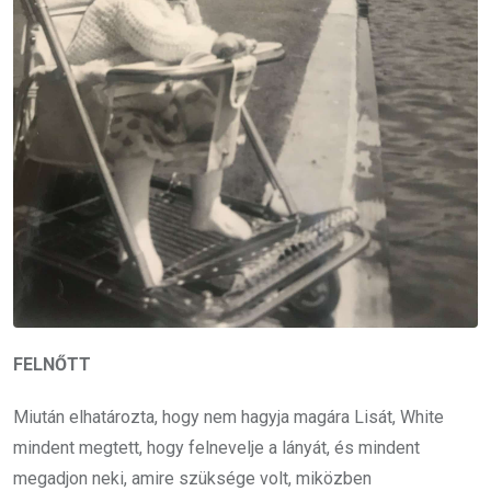
FELNŐTT
Miután elhatározta, hogy nem hagyja magára Lisát, White
mindent megtett, hogy felnevelje a lányát, és mindent
megadjon neki, amire szüksége volt, miközben