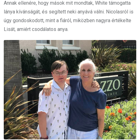
Annak ellenére, hogy mások mit mondtak, White támogatta
lánya kívánságát, és segített neki anyává válni. Nicolasról is
úgy gondoskodott, mint a fiáról, miközben nagyra értékelte
Lisát, amiért csodálatos anya.