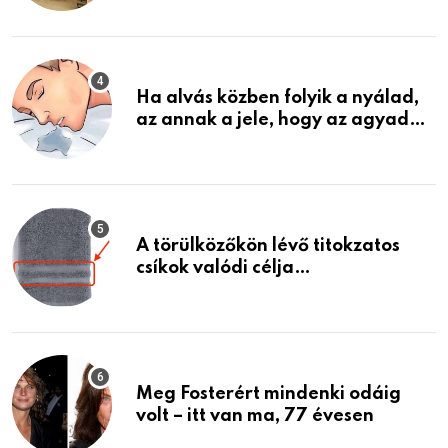
találtam, megváltoztatta az
életemet
Ha alvás közben folyik a nyálad,
az annak a jele, hogy az agyad…
A törülközőkön lévő titokzatos
csíkok valódi célja…
Meg Fosterért mindenki odáig
volt – itt van ma, 77 évesen