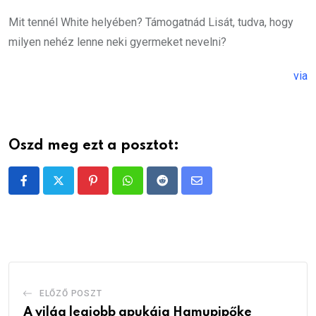
Mit tennél White helyében? Támogatnád Lisát, tudva, hogy
milyen nehéz lenne neki gyermeket nevelni?
via
Oszd meg ezt a posztot:
Pinterest
Whatsapp
Reddit
Share
via
Email
ELŐZŐ POSZT
A világ legjobb apukája Hamupipőke