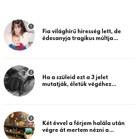
Fia világhírű híresség lett, de
édesanyja tragikus múltja
rosszabb, mint azt el tudnád
képzelni
Ha a szüleid ezt a 3 jelet
mutatják, életük végéhez
közeledhetnek. Készülj fel arra,
ami jön
Két évvel a férjem halála után
végre át mertem nézni a
garázsban lévő holmiját – amit