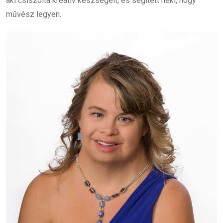
aki csiszolta kreatív készségeit, és segített neki, hogy
művész legyen.