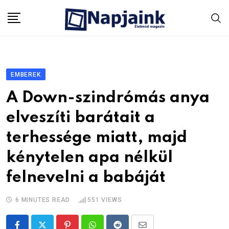
Skip
to
content
EMBEREK
A Down-szindrómás anya
elveszíti barátait a
terhessége miatt, majd
kénytelen apa nélkül
felnevelni a babáját
6 MINUTES READ
551
VIEWS