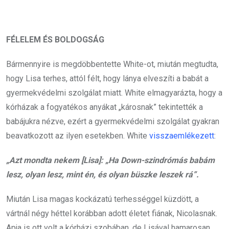
FÉLELEM ÉS BOLDOGSÁG
Bármennyire is megdöbbentette White-ot, miután megtudta,
hogy Lisa terhes, attól félt, hogy lánya elveszíti a babát a
gyermekvédelmi szolgálat miatt. White elmagyarázta, hogy a
kórházak a fogyatékos anyákat „károsnak” tekintették a
babájukra nézve, ezért a gyermekvédelmi szolgálat gyakran
beavatkozott az ilyen esetekben. White
visszaemlékezett
:
„Azt mondta nekem [Lisa]: „Ha Down-szindrómás babám
lesz, olyan lesz, mint én, és olyan büszke leszek rá”.
Miután Lisa magas kockázatú terhességgel küzdött, a
vártnál négy héttel korábban adott életet fiának, Nicolasnak.
Apja is ott volt a kórházi szobában, de Lisával hamarosan