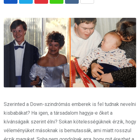
Pinterest
Whatsapp
Reddit
Share
via
Email
Szerinted a Down-szindrómás emberek is fel tudnak nevelni
kisbabákat? Ha igen, a társadalom hagyja-e őket a
kívánságaik szerint élni? Sokan kötelességüknek érzik, hogy
véleményüket másoknak is bemutassák, ami miatt rosszul
érzik magukat. Soha nem gondolnak arra, hogy mit érezhet a