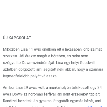
ÚJ KAPCSOLAT
Miközben Lisa 11 évig önállóan élt a lakásában, önbizalmat
szerzett. Jól érezte magát a bőrében, és soha nem
szégyellte Down-szindrómáját. Lisa egy helyi Goodwill
üzletben dolgozott, ami segített neki abban, hogy a számára
legmegfelelőbb pályát válassza.
Amikor Lisa 29 éves volt, a munkahelyén találkozott egy 24
éves Down-szindrómás férfival, aki iránt érzéseket táplált.
Randizni kezdtek, és gyakran látogatták egymás házát, ami