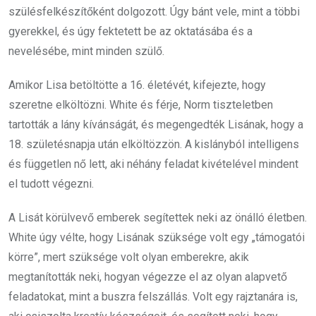
szülésfelkészítőként dolgozott. Úgy bánt vele, mint a többi
gyerekkel, és úgy fektetett be az oktatásába és a
nevelésébe, mint minden szülő.
Amikor Lisa betöltötte a 16. életévét, kifejezte, hogy
szeretne elköltözni. White és férje, Norm tiszteletben
tartották a lány kívánságát, és megengedték Lisának, hogy a
18. születésnapja után elköltözzön. A kislányból intelligens
és független nő lett, aki néhány feladat kivételével mindent
el tudott végezni.
A Lisát körülvevő emberek segítettek neki az önálló életben.
White úgy vélte, hogy Lisának szüksége volt egy „támogatói
körre”, mert szüksége volt olyan emberekre, akik
megtanították neki, hogyan végezze el az olyan alapvető
feladatokat, mint a buszra felszállás. Volt egy rajztanára is,