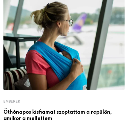
EMBEREK
E
Öthónapos kisfiamat szoptattam a repülőn,
M
amikor a mellettem
l