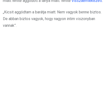
miatt White aggódott a lánya miatt. White
visszaemlékezett
:
„Kicsit aggódtam a barátja miatt. Nem vagyok benne biztos.
De abban biztos vagyok, hogy nagyon intim viszonyban
vannak”.