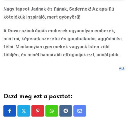
Nagy tapsot Jadnak és fiának, Sadernek! Az apa-fiú
kötelékük inspiráló, mert gyönyörű!
A Down-szindrómás emberek ugyanolyan emberek,
mint mi, képesek szeretni és gondoskodni, aggódni és
félni. Mindannyian gyermekek vagyunk Isten zöld
földjén, és minél hamarabb elfogadjuk ezt, annál jobb.
via
Oszd meg ezt a posztot:
Pinterest
Whatsapp
Reddit
Share
via