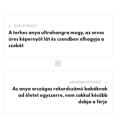
Email
ELŐZŐ POSZT
A terhes anya ultrahangra megy, az orvos
üres képernyőt lát és csendben elhagyja a
szobát
KÖVETKEZŐ POSZT
Az anya országos rekordszámú babáknak
ad életet egyszerre, nem sokkal később
dobja a férje