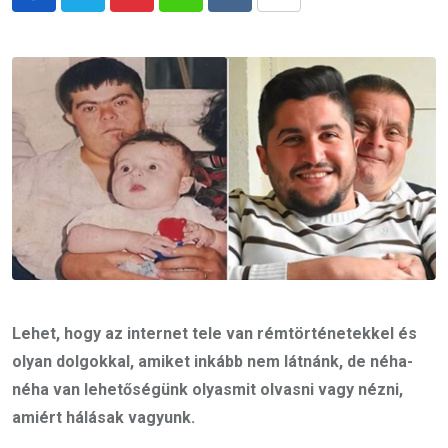
Pinterest
Whatsapp
Reddit
Share
via
Email
Lehet, hogy az internet tele van rémtörténetekkel és
olyan dolgokkal, amiket inkább nem látnánk, de néha-
néha van lehetőségünk olyasmit olvasni vagy nézni,
amiért hálásak vagyunk.