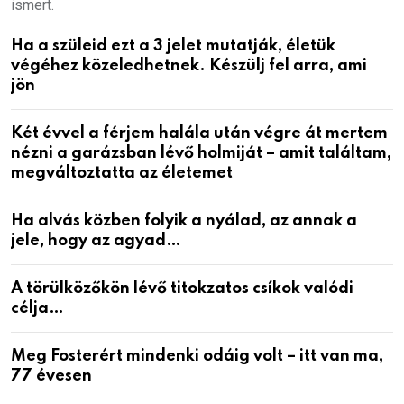
ismert.
Ha a szüleid ezt a 3 jelet mutatják, életük
végéhez közeledhetnek. Készülj fel arra, ami
jön
Két évvel a férjem halála után végre át mertem
nézni a garázsban lévő holmiját – amit találtam,
megváltoztatta az életemet
Ha alvás közben folyik a nyálad, az annak a
jele, hogy az agyad…
A törülközőkön lévő titokzatos csíkok valódi
célja…
Meg Fosterért mindenki odáig volt – itt van ma,
77 évesen