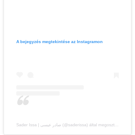
A bejegyzés megtekintése az Instagramon
Sader Issa | صادر عيسى (@saderissa) által megosztott bejegyzés