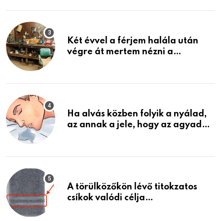
ami jön
Két évvel a férjem halála után
végre át mertem nézni a
garázsban lévő holmiját – amit
találtam, megváltoztatta az
életemet
Ha alvás közben folyik a nyálad,
az annak a jele, hogy az agyad…
A törülközőkön lévő titokzatos
csíkok valódi célja…