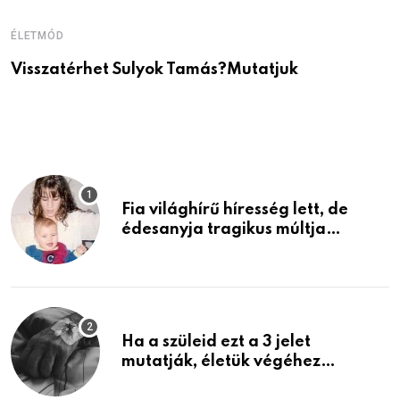
ÉLETMÓD
É
Visszatérhet Sulyok Tamás?Mutatjuk
J
p
Fia világhírű híresség lett, de
édesanyja tragikus múltja
rosszabb, mint azt el tudnád
képzelni
Ha a szüleid ezt a 3 jelet
mutatják, életük végéhez
közeledhetnek. Készülj fel arra,