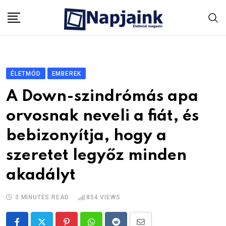
Skip
to
content
ÉLETMÓD
EMBEREK
A Down-szindrómás apa
orvosnak neveli a fiát, és
bebizonyítja, hogy a
szeretet legyőz minden
akadályt
3 MINUTES READ
854
VIEWS