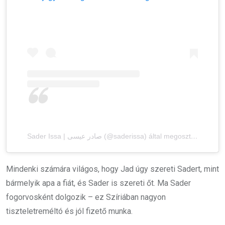
Sader Issa | صادر عيسى (@saderissa) által megosztott bejegyzés
Mindenki számára világos, hogy Jad úgy szereti Sadert, mint
bármelyik apa a fiát, és Sader is szereti őt. Ma Sader
fogorvosként dolgozik – ez Szíriában nagyon
tiszteletreméltó és jól fizető munka.