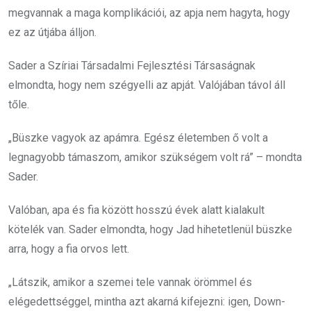
megvannak a maga komplikációi, az apja nem hagyta, hogy
ez az útjába álljon.
Sader a Szíriai Társadalmi Fejlesztési Társaságnak
elmondta, hogy nem szégyelli az apját. Valójában távol áll
tőle.
„Büszke vagyok az apámra. Egész életemben ő volt a
legnagyobb támaszom, amikor szükségem volt rá” – mondta
Sader.
Valóban, apa és fia között hosszú évek alatt kialakult
kötelék van. Sader elmondta, hogy Jad hihetetlenül büszke
arra, hogy a fia orvos lett.
„Látszik, amikor a szemei tele vannak örömmel és
elégedettséggel, mintha azt akarná kifejezni: igen, Down-