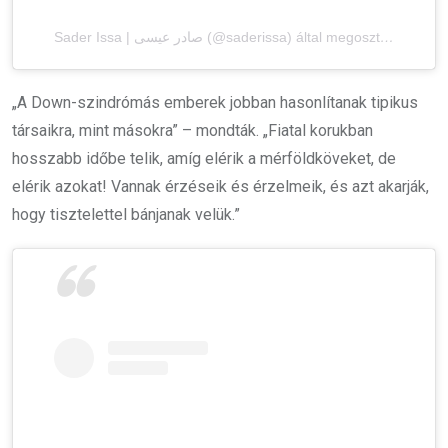
Sader Issa | صادر عيسى (@saderissa) által megosztott bejegyzés
„
A Down-szindrómás emberek jobban hasonlítanak tipikus
társaikra, mint másokra” –
mondták. „Fiatal korukban
hosszabb időbe telik, amíg elérik a mérföldköveket, de
elérik azokat! Vannak érzéseik és érzelmeik, és azt akarják,
hogy tisztelettel bánjanak velük.”