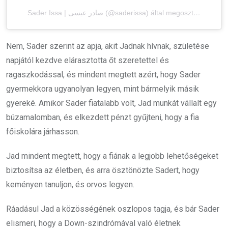
Sader Issa | صادر عيسى (@saderissa) által megosztott bejegyzés
Nem, Sader szerint az apja, akit Jadnak hívnak, születése
napjától kezdve elárasztotta őt szeretettel és
ragaszkodással, és mindent megtett azért, hogy Sader
gyermekkora ugyanolyan legyen, mint bármelyik másik
gyereké. Amikor Sader fiatalabb volt, Jad munkát vállalt egy
búzamalomban, és elkezdett pénzt gyűjteni, hogy a fia
főiskolára járhasson.
Jad mindent megtett, hogy a fiának a legjobb lehetőségeket
biztosítsa az életben, és arra ösztönözte Sadert, hogy
keményen tanuljon, és orvos legyen.
Ráadásul Jad a közösségének oszlopos tagja, és bár Sader
elismeri, hogy a Down-szindrómával való életnek