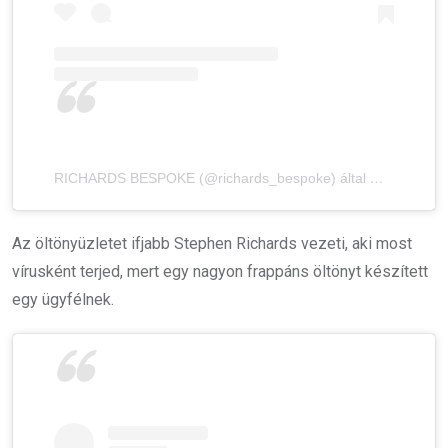
RICHARDS BESPOKE (@richards_bespoke) által megosztott bejegyzés
Az öltönyüzletet ifjabb Stephen Richards vezeti, aki most
vírusként terjed, mert egy nagyon frappáns öltönyt készített
egy ügyfélnek.