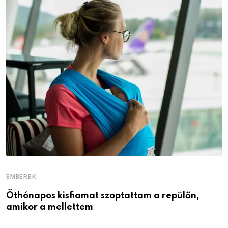
EMBEREK
E
Öthónapos kisfiamat szoptattam a repülőn,
M
amikor a mellettem
l