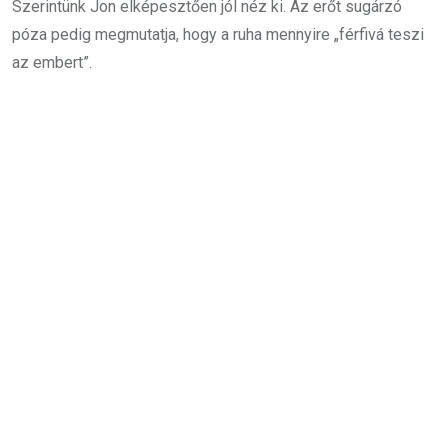
Szerintünk Jon elképesztően jól néz ki. Az erőt sugárzó
póza pedig megmutatja, hogy a ruha mennyire „férfivá teszi
az embert”.