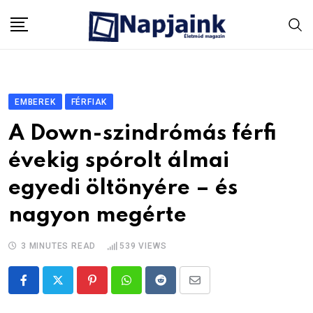
Skip
to
content
EMBEREK
FÉRFIAK
A Down-szindrómás férfi
évekig spórolt álmai
egyedi öltönyére – és
nagyon megérte
3 MINUTES READ
539
VIEWS
Pinterest
Whatsapp
Reddit
Share
via