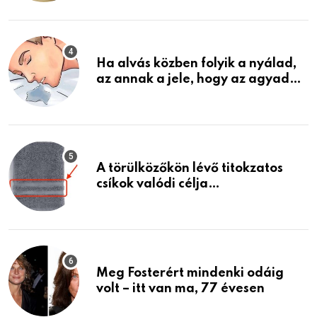
találtam, megváltoztatta az
életemet
Ha alvás közben folyik a nyálad,
az annak a jele, hogy az agyad…
A törülközőkön lévő titokzatos
csíkok valódi célja…
Meg Fosterért mindenki odáig
volt – itt van ma, 77 évesen