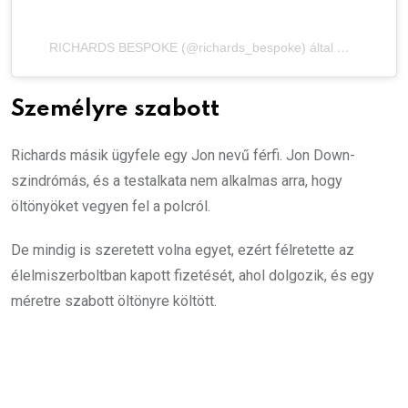
RICHARDS BESPOKE (@richards_bespoke) által megosztott bejegyzés
Személyre szabott
Richards másik ügyfele egy Jon nevű férfi. Jon Down-
szindrómás, és a testalkata nem alkalmas arra, hogy
öltönyöket vegyen fel a polcról.
De mindig is szeretett volna egyet, ezért félretette az
élelmiszerboltban kapott fizetését, ahol dolgozik, és egy
méretre szabott öltönyre költött.