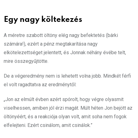
Egy nagy költekezés
A méretre szabott öltöny elég nagy befektetés (bárki
számára!), ezért a pénz megtakarítása nagy
elkötelezettséget jelentett, és Jonnak néhány évébe telt,
mire összegyűjtötte.
De a végeredmény nem is lehetett volna jobb. Mindkét férfi
el volt ragadtatva az eredménytől:
„Jon az elmúlt évben azért spórolt, hogy végre olyasmit
viselhessen, amiben jól érzi magát. Múlt héten Jon bejött az
öltönyéért, és a reakciója olyan volt, amit soha nem fogok
elfelejteni. Ezért csinálom, amit csinálok.”