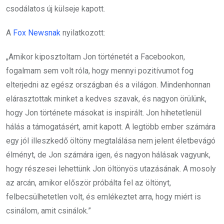
csodálatos új külseje kapott.
A
Fox Newsnak
nyilatkozott:
„Amikor kiposztoltam Jon történetét a Facebookon,
fogalmam sem volt róla, hogy mennyi pozitívumot fog
elterjedni az egész országban és a világon. Mindenhonnan
elárasztottak minket a kedves szavak, és nagyon örülünk,
hogy Jon története másokat is inspirált. Jon hihetetlenül
hálás a támogatásért, amit kapott. A legtöbb ember számára
egy jól illeszkedő öltöny megtalálása nem jelent életbevágó
élményt, de Jon számára igen, és nagyon hálásak vagyunk,
hogy részesei lehettünk Jon öltönyös utazásának. A mosoly
az arcán, amikor először próbálta fel az öltönyt,
felbecsülhetetlen volt, és emlékeztet arra, hogy miért is
csinálom, amit csinálok.”