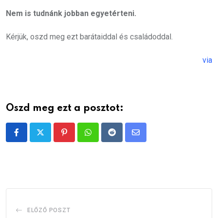
Nem is tudnánk jobban egyetérteni.
Kérjük, oszd meg ezt barátaiddal és családoddal.
via
Oszd meg ezt a posztot:
Pinterest
Whatsapp
Reddit
Share
via
Email
ELŐZŐ POSZT