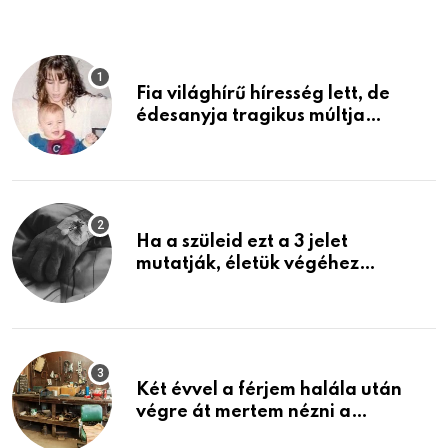
Fia világhírű híresség lett, de
édesanyja tragikus múltja
rosszabb, mint azt el tudnád
képzelni
Ha a szüleid ezt a 3 jelet
mutatják, életük végéhez
közeledhetnek. Készülj fel arra,
ami jön
Két évvel a férjem halála után
végre át mertem nézni a
garázsban lévő holmiját – amit