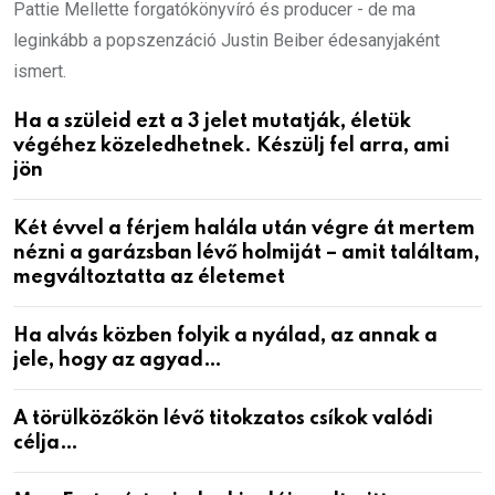
Pattie Mellette forgatókönyvíró és producer - de ma
leginkább a popszenzáció Justin Beiber édesanyjaként
ismert.
Ha a szüleid ezt a 3 jelet mutatják, életük
végéhez közeledhetnek. Készülj fel arra, ami
jön
Két évvel a férjem halála után végre át mertem
nézni a garázsban lévő holmiját – amit találtam,
megváltoztatta az életemet
Ha alvás közben folyik a nyálad, az annak a
jele, hogy az agyad…
A törülközőkön lévő titokzatos csíkok valódi
célja…