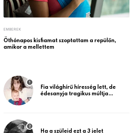
EMBEREK
E
Öthónapos kisfiamat szoptattam a repülőn,
M
amikor a mellettem
l
Fia világhírű híresség lett, de
édesanyja tragikus múltja
rosszabb, mint azt el tudnád
képzelni
Ha a szüleid ezt a 3 jelet