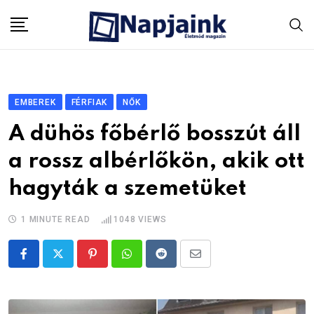
Skip
to
content
EMBEREK
FÉRFIAK
NŐK
A dühös főbérlő bosszút áll
a rossz albérlőkön, akik ott
hagyták a szemetüket
1 MINUTE READ
1048
VIEWS
Pinterest
Whatsapp
Reddit
Share
via
Email