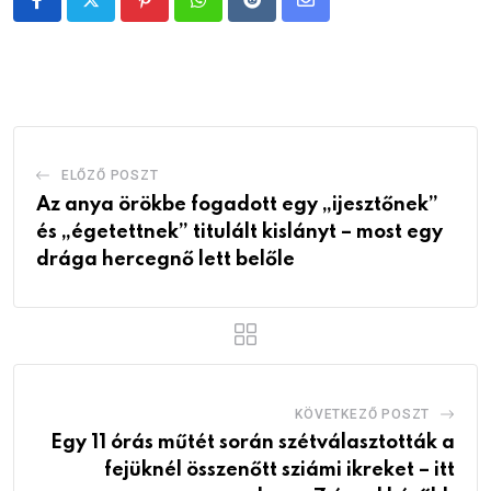
Pinterest
Whatsapp
Reddit
Share
via
Email
ELŐZŐ POSZT
Az anya örökbe fogadott egy „ijesztőnek”
és „égetettnek” titulált kislányt – most egy
drága hercegnő lett belőle
KÖVETKEZŐ POSZT
Egy 11 órás műtét során szétválasztották a
fejüknél összenőtt sziámi ikreket – itt