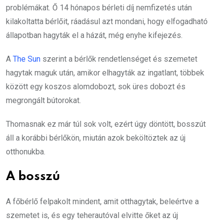
problémákat. Ő 14 hónapos bérleti díj nemfizetés után
kilakoltatta bérlőit, ráadásul azt mondani, hogy elfogadható
állapotban hagyták el a házát, még enyhe kifejezés.
A
The Sun
szerint a bérlők rendetlenséget és szemetet
hagytak maguk után, amikor elhagyták az ingatlant, többek
között egy koszos alomdobozt, sok üres dobozt és
megrongált bútorokat.
Thomasnak ez már túl sok volt, ezért úgy döntött, bosszút
áll a korábbi bérlőkön, miután azok beköltöztek az új
otthonukba.
A bosszú
A főbérlő felpakolt mindent, amit otthagytak, beleértve a
szemetet is, és egy teherautóval elvitte őket az új