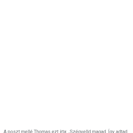
A poszt mellé Thomas ezt írta: „Szégyelld magad. Így adtad