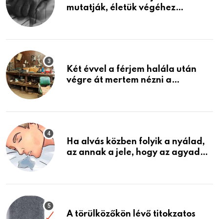
mutatják, életük végéhez
közeledhetnek. Készülj fel arra,
ami jön
Két évvel a férjem halála után
végre át mertem nézni a
garázsban lévő holmiját – amit
találtam, megváltoztatta az
életemet
Ha alvás közben folyik a nyálad,
az annak a jele, hogy az agyad…
A törülközőkön lévő titokzatos