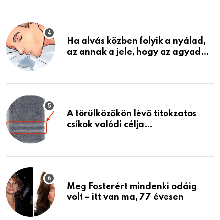
találtam, megváltoztatta az
életemet
Ha alvás közben folyik a nyálad,
az annak a jele, hogy az agyad…
A törülközőkön lévő titokzatos
csíkok valódi célja…
Meg Fosterért mindenki odáig
volt – itt van ma, 77 évesen