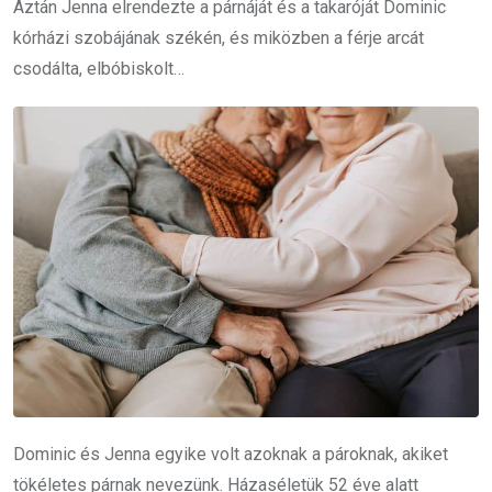
Aztán Jenna elrendezte a párnáját és a takaróját Dominic
kórházi szobájának székén, és miközben a férje arcát
csodálta, elbóbiskolt…
Dominic és Jenna egyike volt azoknak a pároknak, akiket
tökéletes párnak nevezünk. Házaséletük 52 éve alatt