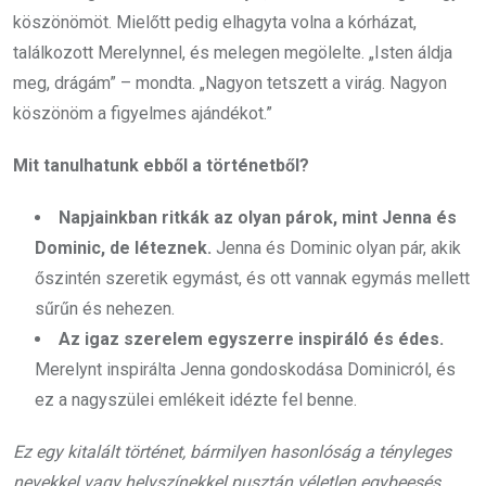
köszönömöt. Mielőtt pedig elhagyta volna a kórházat,
találkozott Merelynnel, és melegen megölelte. „Isten áldja
meg, drágám” – mondta. „Nagyon tetszett a virág. Nagyon
köszönöm a figyelmes ajándékot.”
Mit tanulhatunk ebből a történetből?
Napjainkban ritkák az olyan párok, mint Jenna és
Dominic, de léteznek.
Jenna és Dominic olyan pár, akik
őszintén szeretik egymást, és ott vannak egymás mellett
sűrűn és nehezen.
Az igaz szerelem egyszerre inspiráló és édes.
Merelynt inspirálta Jenna gondoskodása Dominicról, és
ez a nagyszülei emlékeit idézte fel benne.
Ez egy kitalált történet, bármilyen hasonlóság a tényleges
nevekkel vagy helyszínekkel pusztán véletlen egybeesés.