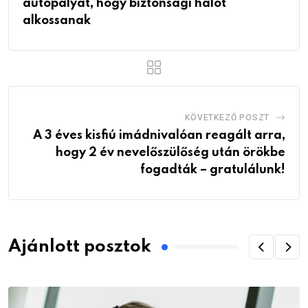
autópályát, hogy biztonsági hálót
alkossanak
KÖVETKEZŐ POSZT
A 3 éves kisfiú imádnivalóan reagált arra,
hogy 2 év nevelőszülőség után örökbe
fogadták – gratulálunk!
Ajánlott posztok