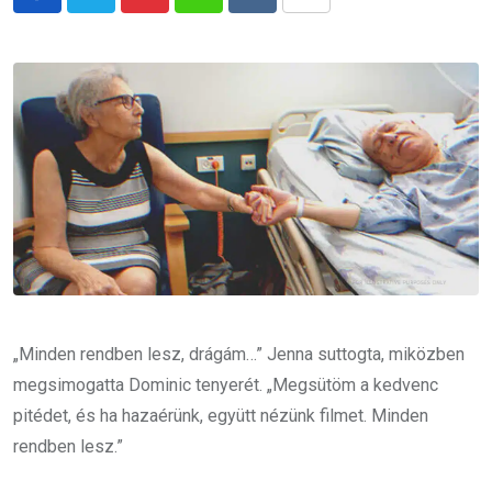
Pinterest
Whatsapp
Reddit
Share
via
Email
„Minden rendben lesz, drágám…” Jenna suttogta, miközben
megsimogatta Dominic tenyerét. „Megsütöm a kedvenc
pitédet, és ha hazaérünk, együtt nézünk filmet. Minden
rendben lesz.”