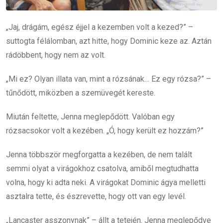
„Jaj, drágám, egész éjjel a kezemben volt a kezed?” –
suttogta félálomban, azt hitte, hogy Dominic keze az. Aztán
rádöbbent, hogy nem az volt.
„Mi ez? Olyan illata van, mint a rózsának… Ez egy rózsa?” –
tűnődött, miközben a szemüvegét kereste.
Miután feltette, Jenna meglepődött. Valóban egy
rózsacsokor volt a kezében. „Ó, hogy került ez hozzám?”
Jenna többször megforgatta a kezében, de nem talált
semmi olyat a virágokhoz csatolva, amiből megtudhatta
volna, hogy ki adta neki. A virágokat Dominic ágya melletti
asztalra tette, és észrevette, hogy ott van egy levél.
„Lancaster asszonynak” – állt a tetején. Jenna meglepődve