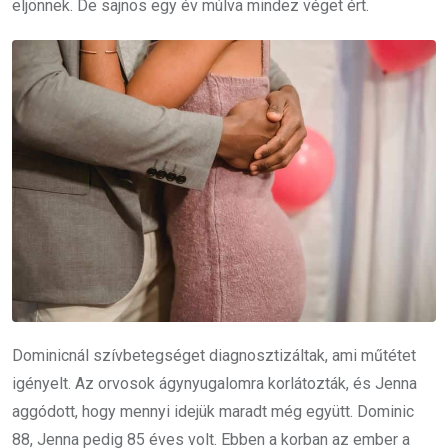
eljönnek. De sajnos egy év múlva mindez véget ért.
Dominicnál szívbetegséget diagnosztizáltak, ami műtétet
igényelt. Az orvosok ágynyugalomra korlátozták, és Jenna
aggódott, hogy mennyi idejük maradt még együtt. Dominic
88, Jenna pedig 85 éves volt. Ebben a korban az ember a