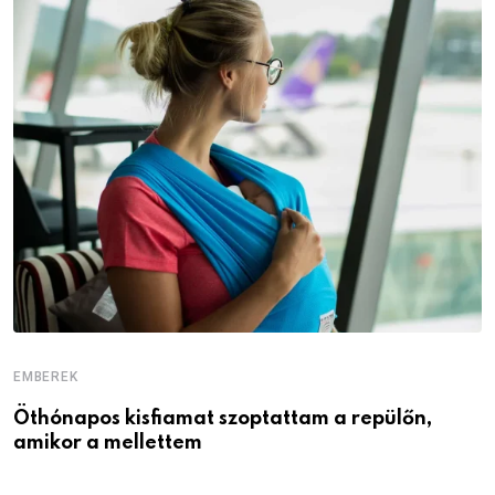
EMBEREK
E
Öthónapos kisfiamat szoptattam a repülőn,
M
amikor a mellettem
l