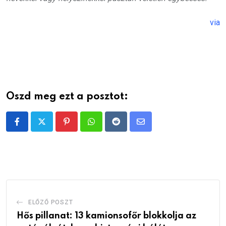
via
Oszd meg ezt a posztot:
Pinterest
Whatsapp
Reddit
Share
via
Email
ELŐZŐ POSZT
Hős pillanat: 13 kamionsofőr blokkolja az