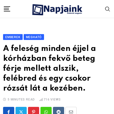
Skip
to
content
EMBEREK
MEGHATÓ
A feleség minden éjjel a
kórházban fekvő beteg
férje mellett alszik,
felébred és egy csokor
rózsát lát a kezében.
5 MINUTES READ
716
VIEWS