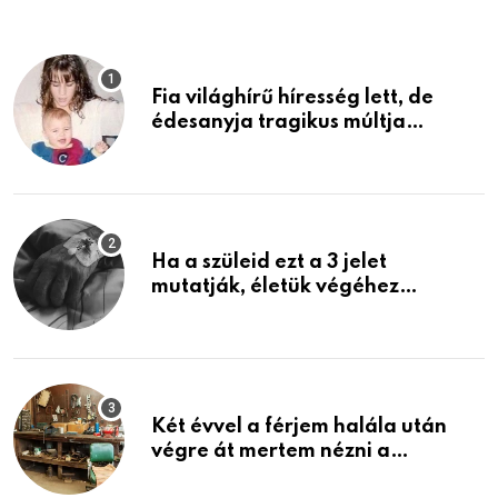
Fia világhírű híresség lett, de
édesanyja tragikus múltja
rosszabb, mint azt el tudnád
képzelni
Ha a szüleid ezt a 3 jelet
mutatják, életük végéhez
közeledhetnek. Készülj fel arra,
ami jön
Két évvel a férjem halála után
végre át mertem nézni a
garázsban lévő holmiját – amit