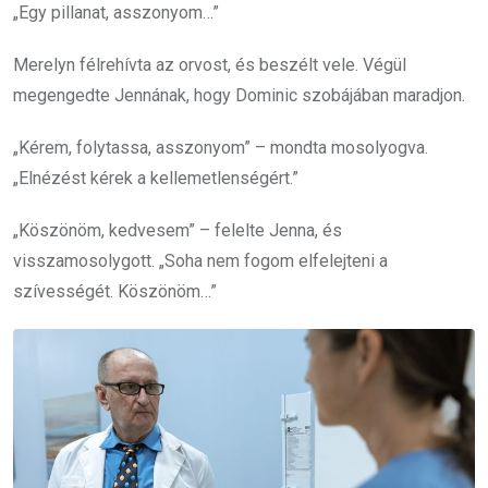
„Egy pillanat, asszonyom…”
Merelyn félrehívta az orvost, és beszélt vele. Végül
megengedte Jennának, hogy Dominic szobájában maradjon.
„Kérem, folytassa, asszonyom” – mondta mosolyogva.
„Elnézést kérek a kellemetlenségért.”
„Köszönöm, kedvesem” – felelte Jenna, és
visszamosolygott. „Soha nem fogom elfelejteni a
szívességét. Köszönöm…”