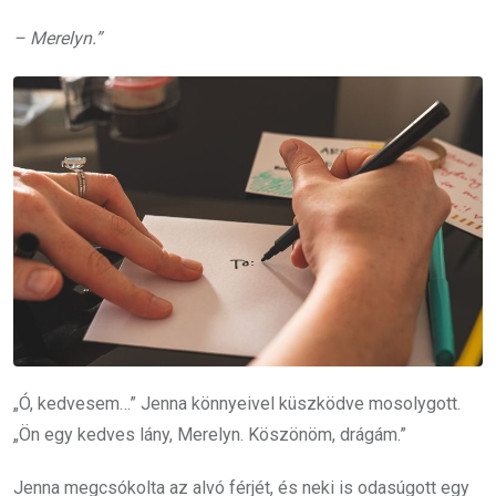
– Merelyn.”
„Ó, kedvesem…” Jenna könnyeivel küszködve mosolygott.
„Ön egy kedves lány, Merelyn. Köszönöm, drágám.”
Jenna megcsókolta az alvó férjét, és neki is odasúgott egy