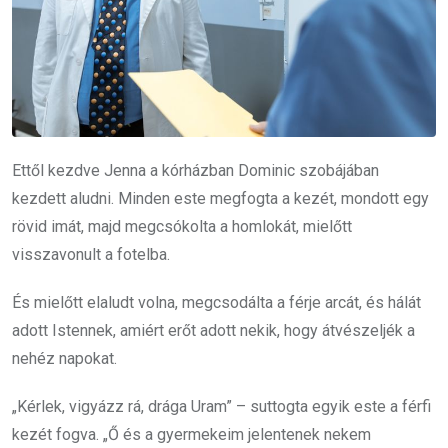
Ettől kezdve Jenna a kórházban Dominic szobájában
kezdett aludni. Minden este megfogta a kezét, mondott egy
rövid imát, majd megcsókolta a homlokát, mielőtt
visszavonult a fotelba.
És mielőtt elaludt volna, megcsodálta a férje arcát, és hálát
adott Istennek, amiért erőt adott nekik, hogy átvészeljék a
nehéz napokat.
„Kérlek, vigyázz rá, drága Uram” – suttogta egyik este a férfi
kezét fogva. „Ő és a gyermekeim jelentenek nekem