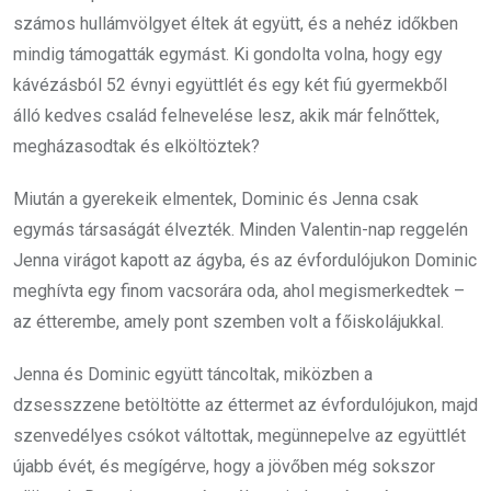
számos hullámvölgyet éltek át együtt, és a nehéz időkben
mindig támogatták egymást. Ki gondolta volna, hogy egy
kávézásból 52 évnyi együttlét és egy két fiú gyermekből
álló kedves család felnevelése lesz, akik már felnőttek,
megházasodtak és elköltöztek?
Miután a gyerekeik elmentek, Dominic és Jenna csak
egymás társaságát élvezték. Minden Valentin-nap reggelén
Jenna virágot kapott az ágyba, és az évfordulójukon Dominic
meghívta egy finom vacsorára oda, ahol megismerkedtek –
az étterembe, amely pont szemben volt a főiskolájukkal.
Jenna és Dominic együtt táncoltak, miközben a
dzsesszzene betöltötte az éttermet az évfordulójukon, majd
szenvedélyes csókot váltottak, megünnepelve az együttlét
újabb évét, és megígérve, hogy a jövőben még sokszor