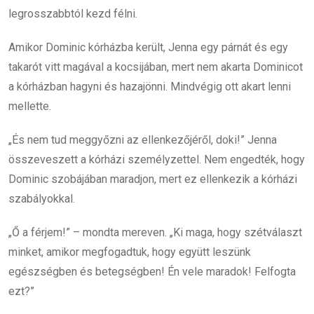
legrosszabbtól kezd félni.
Amikor Dominic kórházba került, Jenna egy párnát és egy
takarót vitt magával a kocsijában, mert nem akarta Dominicot
a kórházban hagyni és hazajönni. Mindvégig ott akart lenni
mellette.
„És nem tud meggyőzni az ellenkezőjéről, doki!” Jenna
összeveszett a kórházi személyzettel. Nem engedték, hogy
Dominic szobájában maradjon, mert ez ellenkezik a kórházi
szabályokkal.
„Ő a férjem!” – mondta mereven. „Ki maga, hogy szétválaszt
minket, amikor megfogadtuk, hogy együtt leszünk
egészségben és betegségben! Én vele maradok! Felfogta
ezt?”