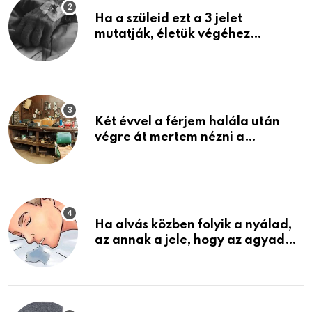
Ha a szüleid ezt a 3 jelet
mutatják, életük végéhez
közeledhetnek. Készülj fel arra,
ami jön
Két évvel a férjem halála után
végre át mertem nézni a
garázsban lévő holmiját – amit
találtam, megváltoztatta az
életemet
Ha alvás közben folyik a nyálad,
az annak a jele, hogy az agyad…