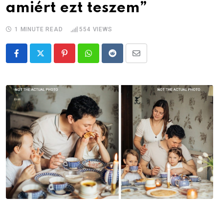
amiért ezt teszem”
1 MINUTE READ
554
VIEWS
Pinterest
Whatsapp
Reddit
Share
via
Email