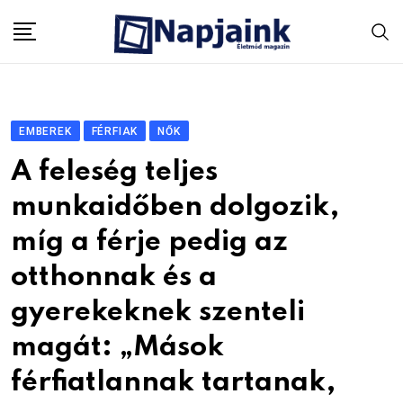
Skip
to
content
EMBEREK
FÉRFIAK
NŐK
A feleség teljes
munkaidőben dolgozik,
míg a férje pedig az
otthonnak és a
gyerekeknek szenteli
magát: „Mások
férfiatlannak tartanak,