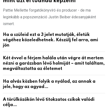
mint azt el tudnád képzelni
Pattie Mellette forgatókönyvíró és producer - de ma
leginkább a popszenzáció Justin Beiber édesanyjaként
ismert.
Ha a szüleid ezt a 3 jelet mutatják, életük
végéhez közeledhetnek. Készülj fel arra, ami
jön
Két évvel a férjem halála után végre át mertem
nézni a garázsban lévő holmiját – amit találtam,
megváltoztatta az életemet
Ha alvás közben folyik a nyálad, az annak a
jele, hogy az agyad…
A törülközőkön lévő titokzatos csíkok valódi
célja…