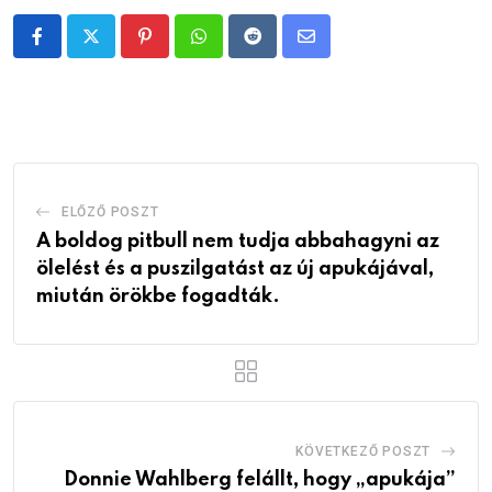
Pinterest
Whatsapp
Reddit
Share
via
Email
ELŐZŐ POSZT
A boldog pitbull nem tudja abbahagyni az
ölelést és a puszilgatást az új apukájával,
miután örökbe fogadták.
KÖVETKEZŐ POSZT
Donnie Wahlberg felállt, hogy „apukája”