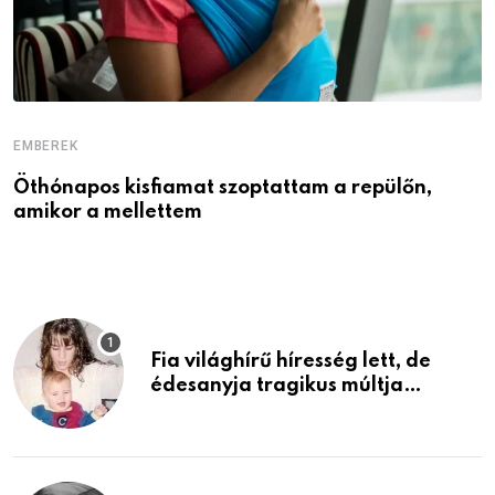
EMBEREK
E
Öthónapos kisfiamat szoptattam a repülőn,
M
amikor a mellettem
l
Fia világhírű híresség lett, de
édesanyja tragikus múltja
rosszabb, mint azt el tudnád
képzelni