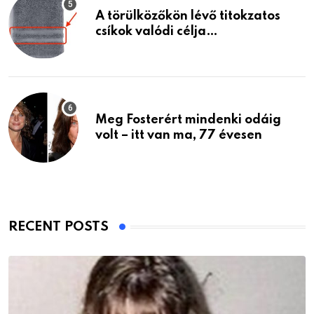
A törülközőkön lévő titokzatos
csíkok valódi célja…
Meg Fosterért mindenki odáig
volt – itt van ma, 77 évesen
RECENT POSTS