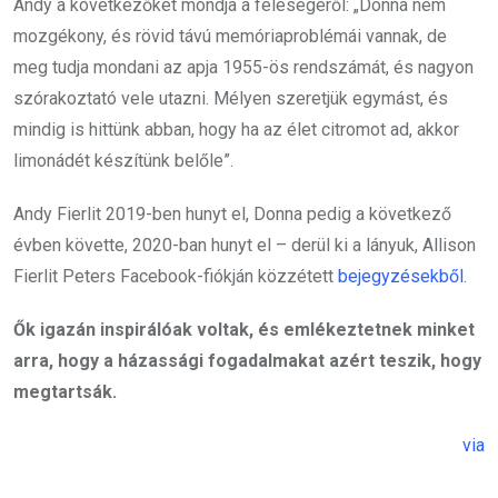
Andy a következőket mondja a feleségéről: „Donna nem
mozgékony, és rövid távú memóriaproblémái vannak, de
meg tudja mondani az apja 1955-ös rendszámát, és nagyon
szórakoztató vele utazni. Mélyen szeretjük egymást, és
mindig is hittünk abban, hogy ha az élet citromot ad, akkor
limonádét készítünk belőle”.
Andy Fierlit 2019-ben hunyt el, Donna pedig a következő
évben követte, 2020-ban hunyt el – derül ki a lányuk, Allison
Fierlit Peters Facebook-fiókján közzétett
bejegyzésekből
.
Ők igazán inspirálóak voltak, és emlékeztetnek minket
arra, hogy a házassági fogadalmakat azért teszik, hogy
megtartsák.
via