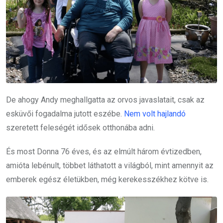
De ahogy Andy meghallgatta az orvos javaslatait, csak az
esküvői fogadalma jutott eszébe.
Nem volt hajlandó
szeretett feleségét idősek otthonába adni.
És most Donna 76 éves, és az elmúlt három évtizedben,
amióta lebénult, többet láthatott a világból, mint amennyit az
emberek egész életükben, még kerekesszékhez kötve is.