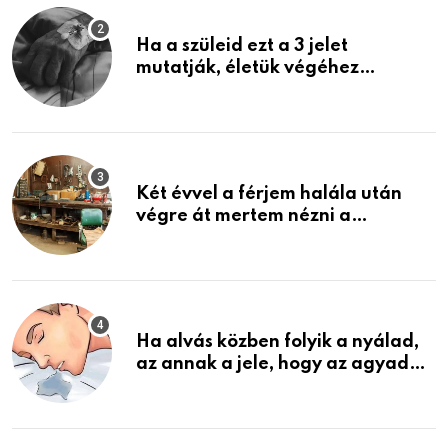
Ha a szüleid ezt a 3 jelet
mutatják, életük végéhez
közeledhetnek. Készülj fel arra,
ami jön
Két évvel a férjem halála után
végre át mertem nézni a
garázsban lévő holmiját – amit
találtam, megváltoztatta az
életemet
Ha alvás közben folyik a nyálad,
az annak a jele, hogy az agyad…