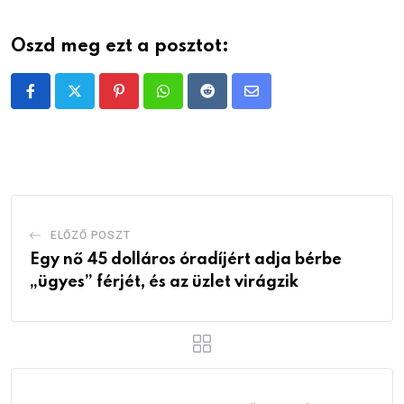
Oszd meg ezt a posztot:
Pinterest
Whatsapp
Reddit
Share
via
Email
ELŐZŐ POSZT
Egy nő 45 dolláros óradíjért adja bérbe
„ügyes” férjét, és az üzlet virágzik