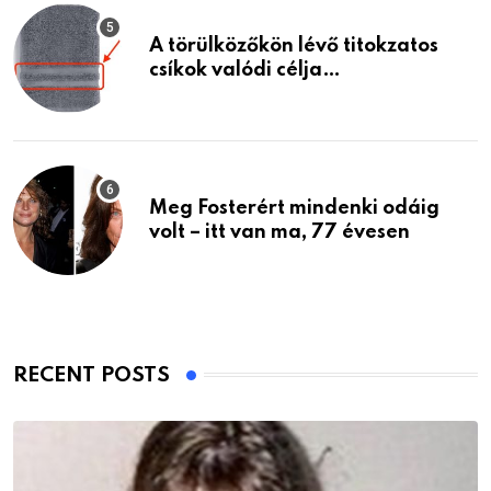
A törülközőkön lévő titokzatos
csíkok valódi célja…
Meg Fosterért mindenki odáig
volt – itt van ma, 77 évesen
RECENT POSTS