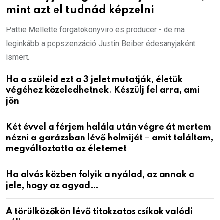
mint azt el tudnád képzelni
Pattie Mellette forgatókönyvíró és producer - de ma
leginkább a popszenzáció Justin Beiber édesanyjaként
ismert.
Ha a szüleid ezt a 3 jelet mutatják, életük
végéhez közeledhetnek. Készülj fel arra, ami
jön
Két évvel a férjem halála után végre át mertem
nézni a garázsban lévő holmiját – amit találtam,
megváltoztatta az életemet
Ha alvás közben folyik a nyálad, az annak a
jele, hogy az agyad…
A törülközőkön lévő titokzatos csíkok valódi