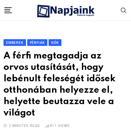
Skip
to
content
EMBEREK
FÉRFIAK
NŐK
A férfi megtagadja az
orvos utasítását, hogy
lebénult feleségét idősek
otthonában helyezze el,
helyette beutazza vele a
világot
2 MINUTES READ
811
VIEWS