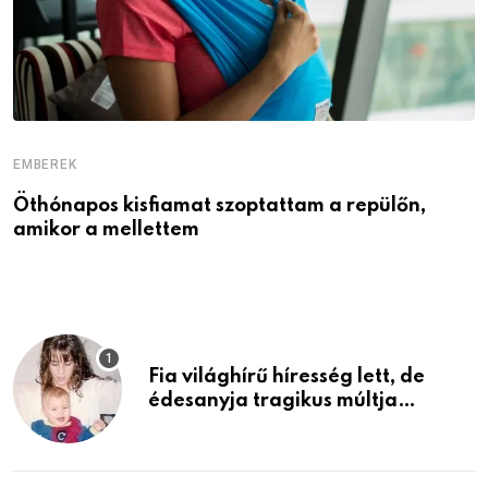
EMBEREK
E
Öthónapos kisfiamat szoptattam a repülőn,
M
amikor a mellettem
l
Fia világhírű híresség lett, de
édesanyja tragikus múltja
rosszabb, mint azt el tudnád
képzelni