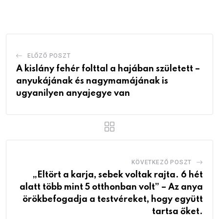
Email
ELŐZŐ POSZT
A kislány fehér folttal a hajában született –
anyukájának és nagymamájának is
ugyanilyen anyajegye van
KÖVETKEZŐ POSZT
„Eltört a karja, sebek voltak rajta. 6 hét
alatt több mint 5 otthonban volt” – Az anya
örökbefogadja a testvéreket, hogy együtt
tartsa őket.