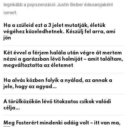
leginkább a popszenzáció Justin Beiber édesanyjaként
ismert.
Ha a szüleid ezt a 3 jelet mutatják, életük
végéhez közeledhetnek. Készülj fel arra, ami
jön
Két évvel a férjem halála után végre át mertem
nézni a garázsban lévő holmiját – amit találtam,
megváltoztatta az életemet
Ha alvás közben folyik a nyálad, az annak a
jele, hogy az agyad…
A törülközőkön lévő titokzatos csíkok valódi
célja…
Meg Fosterért mindenki odáig volt – itt van ma,