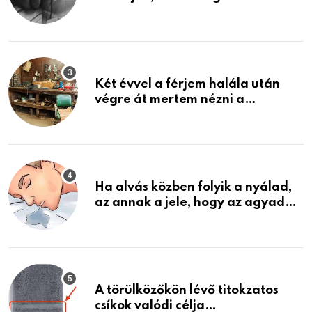
közeledhetnek. Készülj fel arra,
ami jön
Két évvel a férjem halála után
végre át mertem nézni a
garázsban lévő holmiját – amit
találtam, megváltoztatta az
életemet
Ha alvás közben folyik a nyálad,
az annak a jele, hogy az agyad…
A törülközőkön lévő titokzatos
csíkok valódi célja…