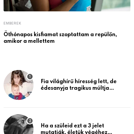
EMBEREK
E
Öthónapos kisfiamat szoptattam a repülőn,
M
amikor a mellettem
l
Fia világhírű híresség lett, de
édesanyja tragikus múltja
rosszabb, mint azt el tudnád
képzelni
Ha a szüleid ezt a 3 jelet
mutatják, életük végéhez