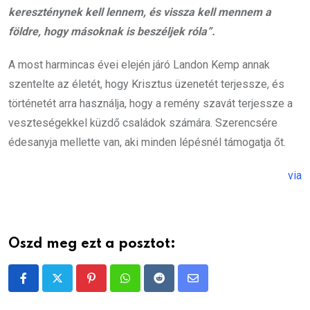
kereszténynek kell lennem, és vissza kell mennem a
földre, hogy másoknak is beszéljek róla”.
A most harmincas évei elején járó Landon Kemp annak
szentelte az életét, hogy Krisztus üzenetét terjessze, és
történetét arra használja, hogy a remény szavát terjessze a
veszteségekkel küzdő családok számára. Szerencsére
édesanyja mellette van, aki minden lépésnél támogatja őt.
via
Oszd meg ezt a posztot:
Pinterest
Whatsapp
Reddit
Share
via