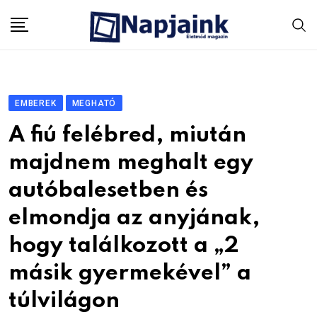
Skip
to
content
EMBEREK
MEGHATÓ
A fiú felébred, miután
majdnem meghalt egy
autóbalesetben és
elmondja az anyjának,
hogy találkozott a „2
másik gyermekével” a
túlvilágon