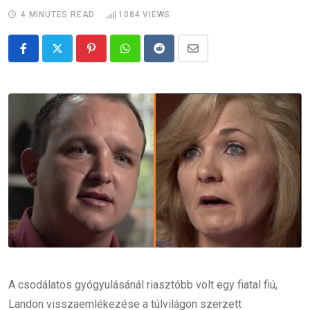
4 MINUTES READ
1084
VIEWS
Pinterest
Whatsapp
Reddit
Share
via
Email
A csodálatos gyógyulásánál riasztóbb volt egy fiatal fiú,
Landon visszaemlékezése a túlvilágon szerzett