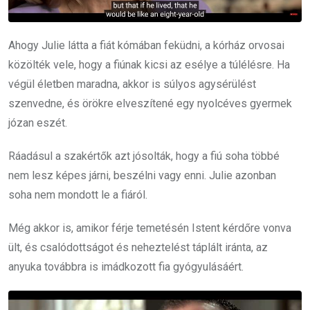
Ahogy Julie látta a fiát kómában feküdni, a kórház orvosai
közölték vele, hogy a fiúnak kicsi az esélye a túlélésre. Ha
végül életben maradna, akkor is súlyos agysérülést
szenvedne, és örökre elveszítené egy nyolcéves gyermek
józan eszét.
Ráadásul a szakértők azt jósolták, hogy a fiú soha többé
nem lesz képes járni, beszélni vagy enni. Julie azonban
soha nem mondott le a fiáról.
Még akkor is, amikor férje temetésén Istent kérdőre vonva
ült, és csalódottságot és neheztelést táplált iránta, az
anyuka továbbra is imádkozott fia gyógyulásáért.