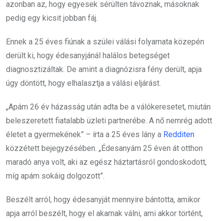
azonban az, hogy egyesek sérülten távoznak, másoknak
pedig egy kicsit jobban fáj.
Ennek a 25 éves fiúnak a szülei válási folyamata közepén
derült ki, hogy édesanyjánál halálos betegséget
diagnosztizáltak. De amint a diagnózisra fény derült, apja
úgy döntött, hogy elhalasztja a válási eljárást.
„Apám 26 év házasság után adta be a válókeresetet, miután
beleszeretett fiatalabb üzleti partnerébe. A nő nemrég adott
életet a gyermekének” – írta a 25 éves lány a
Redditen
közzétett bejegyzésében. „Édesanyám 25 éven át otthon
maradó anya volt, aki az egész háztartásról gondoskodott,
míg apám sokáig dolgozott”.
Beszélt arról, hogy édesanyját mennyire bántotta, amikor
apja arról beszélt, hogy el akarnak válni, ami akkor történt,