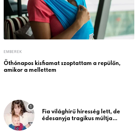
EMBEREK
E
Öthónapos kisfiamat szoptattam a repülőn,
M
amikor a mellettem
l
Fia világhírű híresség lett, de
édesanyja tragikus múltja
rosszabb, mint azt el tudnád
képzelni