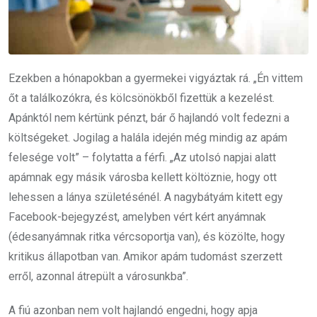
Ezekben a hónapokban a gyermekei vigyáztak rá. „Én vittem
őt a találkozókra, és kölcsönökből fizettük a kezelést.
Apánktól nem kértünk pénzt, bár ő hajlandó volt fedezni a
költségeket. Jogilag a halála idején még mindig az apám
felesége volt” – folytatta a férfi. „Az utolsó napjai alatt
apámnak egy másik városba kellett költöznie, hogy ott
lehessen a lánya születésénél. A nagybátyám kitett egy
Facebook-bejegyzést, amelyben vért kért anyámnak
(édesanyámnak ritka vércsoportja van), és közölte, hogy
kritikus állapotban van. Amikor apám tudomást szerzett
erről, azonnal átrepült a városunkba”.
A fiú azonban nem volt hajlandó engedni, hogy apja