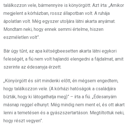
találkozzon vele, bármennyire is könyörgött. Azt írta: „Amikor
megjelent a kórházban, rossz állapotban volt. A ruhája
ápolatlan volt. Még egyszer utoljára látni akarta anyámat.
Mondtam neki, hogy ennek semmi értelme, hiszen
eszméletlen volt”.
Bár úgy tűnt, az apa kétségbeesetten akarta látni egykori
feleségét, a fiú nem volt hajlandó elengedni a fájdalmat, amit
szerinte az édesanyja érzett.
„Könyörgött és sírt mindenki előtt, én mégsem engedtem,
hogy találkozzon vele. (A kórházi hatóságok a családjára
bízták, hogy ki látogathatja meg)” – írta a fiú. „Édesanyám
másnap reggel elhunyt. Még mindig nem ment el, és ott akart
lenni a temetésen és a gyászszertartáson. Megtiltottuk neki,
hogy részt vegyen”.