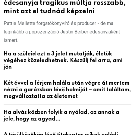
édesanyja tragikus múltja rosszabb,
mint azt el tudnád képzelni
Pattie Mellette forgatókönyvíró és producer - de ma
leginkább a popszenzáció Justin Beiber édesanyjaként
ismert.
Ha a szüleid ezt a 3 jelet mutatják, életük
végéhez közeledhetnek. Készülj fel arra, ami
jön
Két évvel a férjem halála után végre át mertem
nézni a garázsban lévő holmiját – amit találtam,
megváltoztatta az életemet
Ha alvás közben folyik a nyálad, az annak a
jele, hogy az agyad…
A törülközőkön lévő titokzatos csíkok valódi