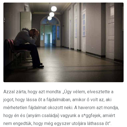
Azzal zárta, hogy azt mondta: „Úgy vélem, elvesztette a
jogot, hogy lássa őt a fájdalmában, amikor ő volt az, aki
mérhetetlen fájdalmat okozott neki. A haverom azt mondja,
hogy én és (anyám családja) vagyunk a s*ggfejek, amiért
nem engedtük, hogy még egyszer utoljára láthassa őt”.