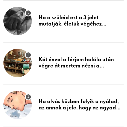
Ha a szüleid ezt a 3 jelet
mutatják, életük végéhez
közeledhetnek. Készülj fel arra,
ami jön
Két évvel a férjem halála után
végre át mertem nézni a
garázsban lévő holmiját – amit
találtam, megváltoztatta az
életemet
Ha alvás közben folyik a nyálad,
az annak a jele, hogy az agyad…