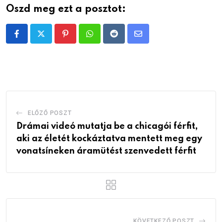
Oszd meg ezt a posztot:
Pinterest
Whatsapp
Reddit
Share
via
Email
ELŐZŐ POSZT
Drámai videó mutatja be a chicagói férfit,
aki az életét kockáztatva mentett meg egy
vonatsíneken áramütést szenvedett férfit
KÖVETKEZŐ POSZT