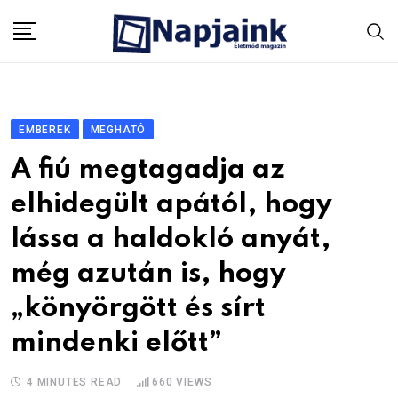
Skip
to
content
EMBEREK
MEGHATÓ
A fiú megtagadja az
elhidegült apától, hogy
lássa a haldokló anyát,
még azután is, hogy
„könyörgött és sírt
mindenki előtt”
4 MINUTES READ
660
VIEWS