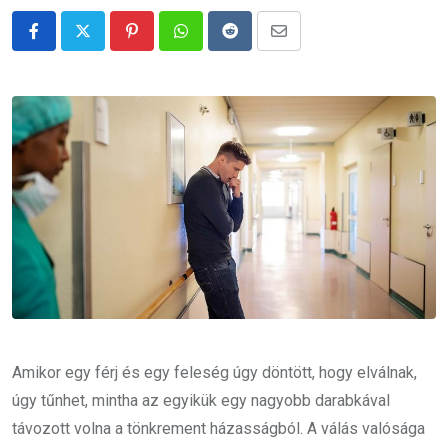
Pinterest
Whatsapp
Reddit
Share
via
Email
Amikor egy férj és egy feleség úgy döntött, hogy elválnak,
úgy tűnhet, mintha az egyikük egy nagyobb darabkával
távozott volna a tönkrement házasságból. A válás valósága