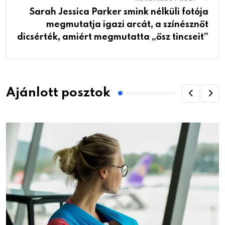
Sarah Jessica Parker smink nélküli fotója
megmutatja igazi arcát, a színésznőt
dicsérték, amiért megmutatta „ősz tincseit”
Ajánlott posztok