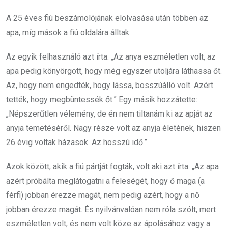
A 25 éves fiú beszámolójának elolvasása után többen az
apa, míg mások a fiú oldalára álltak.
Az egyik felhasználó azt írta: „Az anya eszméletlen volt, az
apa pedig könyörgött, hogy még egyszer utoljára láthassa őt.
Az, hogy nem engedték, hogy lássa, bosszúálló volt. Azért
tették, hogy megbüntessék őt.” Egy másik hozzátette:
„Népszerűtlen vélemény, de én nem tiltanám ki az apját az
anyja temetéséről. Nagy része volt az anyja életének, hiszen
26 évig voltak házasok. Az hosszú idő.”
Azok között, akik a fiú pártját fogták, volt aki azt írta: „Az apa
azért próbálta meglátogatni a feleségét, hogy ő maga (a
férfi) jobban érezze magát, nem pedig azért, hogy a nő
jobban érezze magát. És nyilvánvalóan nem róla szólt, mert
eszméletlen volt, és nem volt köze az ápolásához vagy a