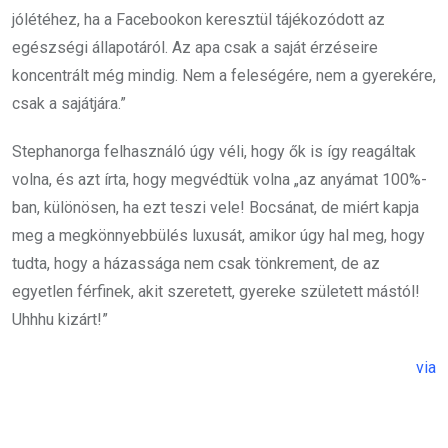
jólétéhez, ha a Facebookon keresztül tájékozódott az
egészségi állapotáról. Az apa csak a saját érzéseire
koncentrált még mindig. Nem a feleségére, nem a gyerekére,
csak a sajátjára.”
Stephanorga felhasználó úgy véli, hogy ők is így reagáltak
volna, és azt írta, hogy megvédtük volna „az anyámat 100%-
ban, különösen, ha ezt teszi vele! Bocsánat, de miért kapja
meg a megkönnyebbülés luxusát, amikor úgy hal meg, hogy
tudta, hogy a házassága nem csak tönkrement, de az
egyetlen férfinek, akit szeretett, gyereke született mástól!
Uhhhu kizárt!”
via