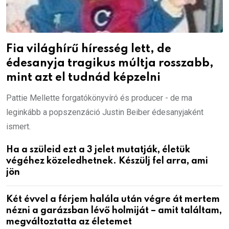
Fia világhírű híresség lett, de
édesanyja tragikus múltja rosszabb,
mint azt el tudnád képzelni
Pattie Mellette forgatókönyvíró és producer - de ma
leginkább a popszenzáció Justin Beiber édesanyjaként
ismert.
Ha a szüleid ezt a 3 jelet mutatják, életük
végéhez közeledhetnek. Készülj fel arra, ami
jön
Két évvel a férjem halála után végre át mertem
nézni a garázsban lévő holmiját – amit találtam,
megváltoztatta az életemet