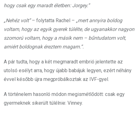
hogy csak egy maradt életben: Jorgey.”
„Nehéz volt”
– folytatta Rachel –
„mert annyira boldog
voltam, hogy az egyik gyerek túlélte, de ugyanakkor nagyon
szomorú voltam, hogy a másik nem – bűntudatom volt,
amiért boldognak éreztem magam.”.
A pár tudta, hogy a két megmaradt embrió jelentette az
utolsó esélyt arra, hogy újabb babájuk legyen, ezért néhány
évvel később újra megpróbálkoztak az IVF-gyel.
A történelem hasonló módon megismétlődött: csak egy
gyermeknek sikerült túlélnie: Vinney.