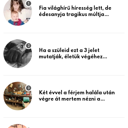
Fia világhírű híresség lett, de
édesanyja tragikus múltja
rosszabb, mint azt el tudnád
képzelni
Ha a szüleid ezt a 3 jelet
mutatják, életük végéhez
közeledhetnek. Készülj fel arra,
ami jön
Két évvel a férjem halála után
végre át mertem nézni a
garázsban lévő holmiját – amit
találtam, megváltoztatta az
életemet