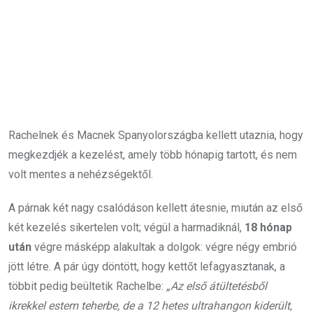
Rachelnek és Macnek Spanyolországba kellett utaznia, hogy
megkezdjék a kezelést, amely több hónapig tartott, és nem
volt mentes a nehézségektől.
A párnak két nagy csalódáson kellett átesnie, miután az első
két kezelés sikertelen volt; végül a harmadiknál,
18 hónap
után
végre másképp alakultak a dolgok: végre négy embrió
jött létre. A pár úgy döntött, hogy kettőt lefagyasztanak, a
többit pedig beültetik Rachelbe:
„Az első átültetésből
ikrekkel estem teherbe, de a 12 hetes ultrahangon kiderült,