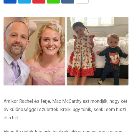
Pinterest
Whatsapp
Reddit
Share
via
Email
Amikor Rachel és férje, Mac McCarthy azt mondják, hogy két
év különbséggel születtek ikreik, úgy tűnik, senki sem hiszi
el a hírt.
Hogy őszinték legyünk, ha ikrek, akkor ugyanazon a napon,