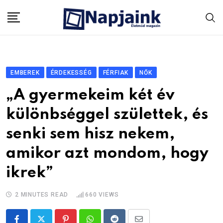
Skip
to
content
EMBEREK
ÉRDEKESSÉG
FÉRFIAK
NŐK
„A gyermekeim két év
különbséggel születtek, és
senki sem hisz nekem,
amikor azt mondom, hogy
ikrek”
2 MINUTES READ
660
VIEWS