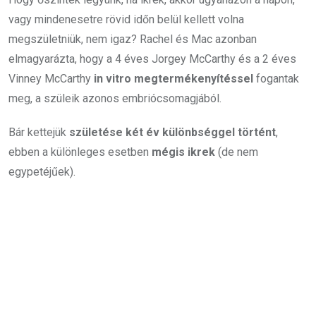
vagy mindenesetre rövid időn belül kellett volna
megszületniük, nem igaz? Rachel és Mac azonban
elmagyarázta, hogy a 4 éves Jorgey McCarthy és a 2 éves
Vinney McCarthy
in vitro megtermékenyítéssel
fogantak
meg, a szüleik azonos embriócsomagjából.
Bár kettejük
születése két év különbséggel történt
,
ebben a különleges esetben
mégis ikrek
(de nem
egypetéjűek).