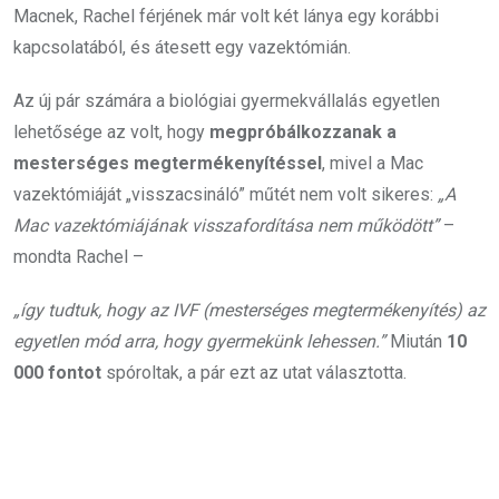
Macnek, Rachel férjének már volt két lánya egy korábbi
kapcsolatából, és átesett egy vazektómián.
Az új pár számára a biológiai gyermekvállalás egyetlen
lehetősége az volt, hogy
megpróbálkozzanak a
mesterséges megtermékenyítéssel
, mivel a Mac
vazektómiáját „visszacsináló” műtét nem volt sikeres:
„A
Mac vazektómiájának visszafordítása nem működött”
–
mondta Rachel –
„így tudtuk, hogy az IVF (mesterséges megtermékenyítés) az
egyetlen mód arra, hogy gyermekünk lehessen.”
Miután
10
000 fontot
spóroltak, a pár ezt az utat választotta.