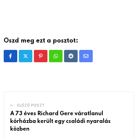
Oszd meg ezt a posztot:
Pinterest
Whatsapp
Reddit
Share
via
Email
ELŐZŐ POSZT
A 73 éves Richard Gere váratlanul
kórházba került egy családi nyaralás
közben