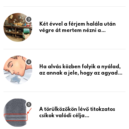
ami jön
Két évvel a férjem halála után
végre át mertem nézni a
garázsban lévő holmiját – amit
találtam, megváltoztatta az
életemet
Ha alvás közben folyik a nyálad,
az annak a jele, hogy az agyad…
A törülközőkön lévő titokzatos
csíkok valódi célja…