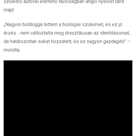
szüleitől autóval elérhető távolságban angol nyelvet tanít
majd.
„Nagyon boldoggá tettem a biológiai szüleimet, és ez jó
érzés… nem változtatta meg drasztikusan az identitásomat,
de határozottan sokat hozzátett, és ez nagyon gazdagító” –
mondta.