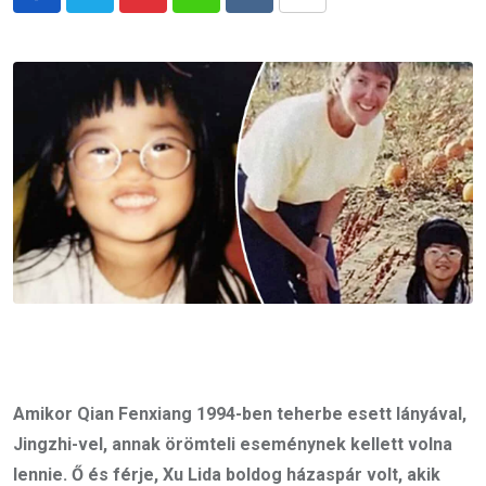
Pinterest
Whatsapp
Reddit
Share
via
Email
Amikor Qian Fenxiang 1994-ben teherbe esett lányával,
Jingzhi-vel, annak örömteli eseménynek kellett volna
lennie. Ő és férje, Xu Lida boldog házaspár volt, akik