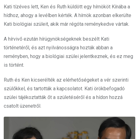
Kati tízéves lett, Ken és Ruth küldött egy hírnököt Kínába a
hídhoz, ahogy a levélben kérték. A hírnök azonban elkerülte
Kati biológiai szüleit, akik már régóta reménykedve vártak.
A hírvivő ezután hírügynökségeknek beszélt Kati
történetéről, és azt nyilvánosságra hozták abban a
reményben, hogy a biológiai szülei jelentkeznek, és ez meg
is történt.
Ruth és Ken kicserélték az elérhetőségeket a vér szerinti
szülőkkel, és tartották a kapcsolatot. Kati örökbefogadó
szülei tájékoztatták őt a születéséről és a hídon hozzá
csatolt üzenetről.