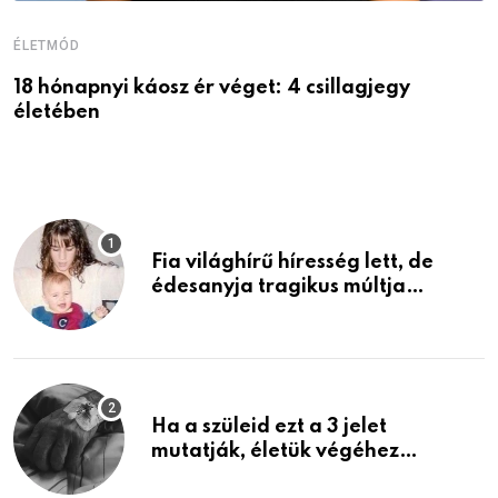
ÉLETMÓD
É
18 hónapnyi káosz ér véget: 4 csillagjegy
A
életében
P
Fia világhírű híresség lett, de
édesanyja tragikus múltja
rosszabb, mint azt el tudnád
képzelni
Ha a szüleid ezt a 3 jelet
mutatják, életük végéhez
közeledhetnek. Készülj fel arra,