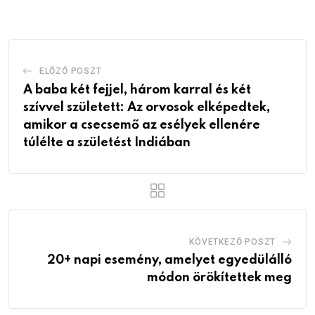
Email
ELŐZŐ POSZT
A baba két fejjel, három karral és két
szívvel született: Az orvosok elképedtek,
amikor a csecsemő az esélyek ellenére
túlélte a születést Indiában
KÖVETKEZŐ POSZT
20+ napi esemény, amelyet egyedülálló
módon örökítettek meg