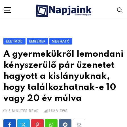
Skip
to
content
ÉLETMÓD
EMBEREK
MEGHATÓ
A gyermekükről lemondani
kényszerülő pár üzenetet
hagyott a kislányuknak,
hogy találkozhatnak-e 10
vagy 20 év múlva
5 MINUTES READ
552
VIEWS