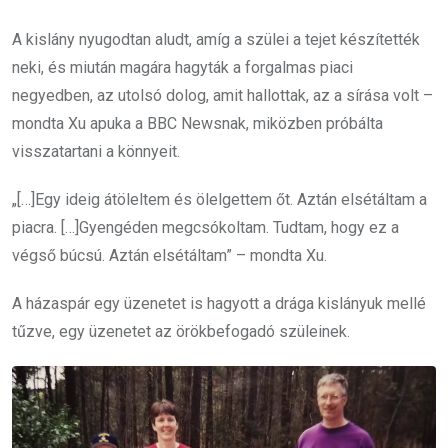
A kislány nyugodtan aludt, amíg a szülei a tejet készítették
neki, és miután magára hagyták a forgalmas piaci
negyedben, az utolsó dolog, amit hallottak, az a sírása volt –
mondta Xu apuka a BBC Newsnak, miközben próbálta
visszatartani a könnyeit.
„[…]Egy ideig átöleltem és ölelgettem őt. Aztán elsétáltam a
piacra. […]Gyengéden megcsókoltam. Tudtam, hogy ez a
végső búcsú. Aztán elsétáltam” – mondta Xu.
A házaspár egy üzenetet is hagyott a drága kislányuk mellé
tűzve, egy üzenetet az örökbefogadó szüleinek.