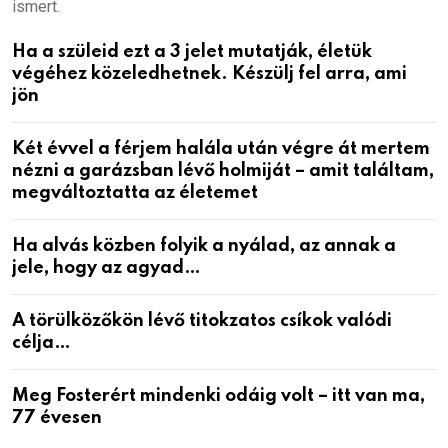
ismert.
Ha a szüleid ezt a 3 jelet mutatják, életük
végéhez közeledhetnek. Készülj fel arra, ami
jön
Két évvel a férjem halála után végre át mertem
nézni a garázsban lévő holmiját – amit találtam,
megváltoztatta az életemet
Ha alvás közben folyik a nyálad, az annak a
jele, hogy az agyad…
A törülközőkön lévő titokzatos csíkok valódi
célja…
Meg Fosterért mindenki odáig volt – itt van ma,
77 évesen