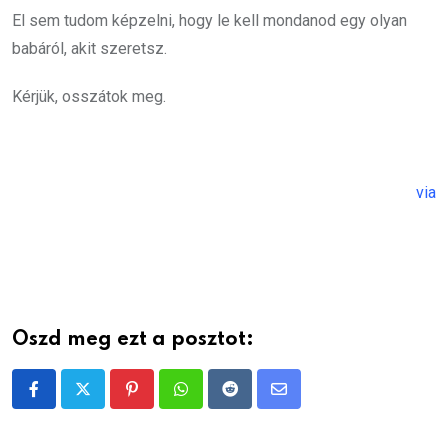
El sem tudom képzelni, hogy le kell mondanod egy olyan
babáról, akit szeretsz.
Kérjük, osszátok meg.
via
Oszd meg ezt a posztot:
Pinterest
Whatsapp
Reddit
Share
via