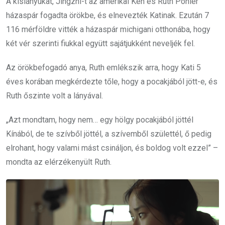
A kislányukat, Jingzhi-t az amerikai Ken és Ruth Pohler
házaspár fogadta örökbe, és elnevezték Katinak. Ezután 7
116 mérföldre vitték a házaspár michigani otthonába, hogy
két vér szerinti fiukkal együtt sajátjukként neveljék fel.
Az örökbefogadó anya, Ruth emlékszik arra, hogy Kati 5
éves korában megkérdezte tőle, hogy a pocakjából jött-e, és
Ruth őszinte volt a lányával.
„Azt mondtam, hogy nem… egy hölgy pocakjából jöttél
Kínából, de te szívből jöttél, a szívemből születtél, ő pedig
elrohant, hogy valami mást csináljon, és boldog volt ezzel” –
mondta az elérzékenyült Ruth.