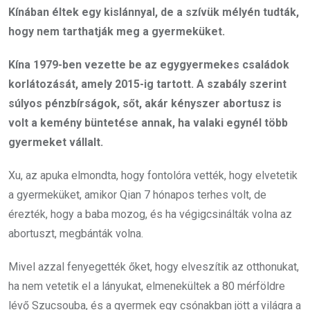
Kínában éltek egy kislánnyal, de a szívük mélyén tudták,
hogy nem tarthatják meg a gyermeküket.
Kína 1979-ben vezette be az egygyermekes családok
korlátozását, amely 2015-ig tartott. A szabály szerint
súlyos pénzbírságok, sőt, akár kényszer abortusz is
volt a kemény büntetése annak, ha valaki egynél több
gyermeket vállalt.
Xu, az apuka elmondta, hogy fontolóra vették, hogy elvetetik
a gyermeküket, amikor Qian 7 hónapos terhes volt, de
érezték, hogy a baba mozog, és ha végigcsinálták volna az
abortuszt, megbánták volna.
Mivel azzal fenyegették őket, hogy elveszítik az otthonukat,
ha nem vetetik el a lányukat, elmenekültek a 80 mérföldre
lévő Szucsouba, és a gyermek egy csónakban jött a világra a