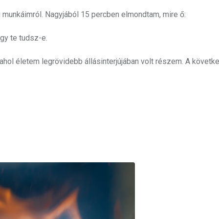
gi munkáimról. Nagyjából 15 percben elmondtam, mire ő:
gy te tudsz-e.
ahol életem legrövidebb állásinterjújában volt részem. A követk