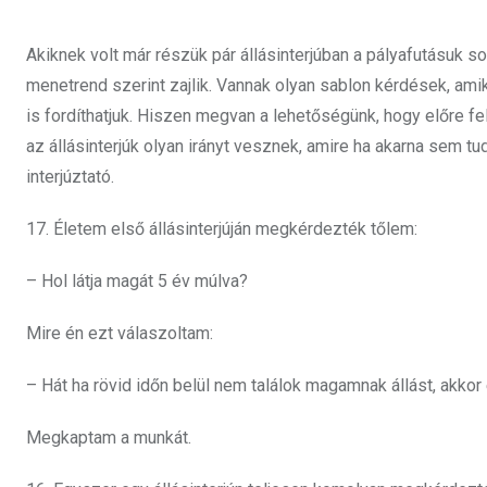
Akiknek volt már részük pár állásinterjúban a pályafutásuk 
menetrend szerint zajlik. Vannak olyan sablon kérdések, ami
is fordíthatjuk. Hiszen megvan a lehetőségünk, hogy előre fe
az állásinterjúk olyan irányt vesznek, amire ha akarna sem t
interjúztató.
17. Életem első állásinterjúján megkérdezték tőlem:
– Hol látja magát 5 év múlva?
Mire én ezt válaszoltam:
– Hát ha rövid időn belül nem találok magamnak állást, akkor 
Megkaptam a munkát.