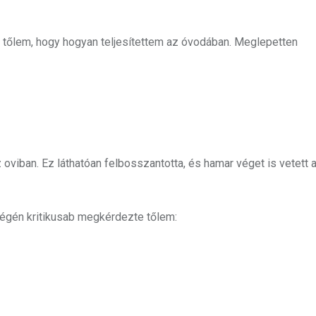
e tőlem, hogy hogyan teljesítettem az óvodában. Meglepetten
viban. Ez láthatóan felbosszantotta, és hamar véget is vetett 
 végén kritikusab megkérdezte tőlem: