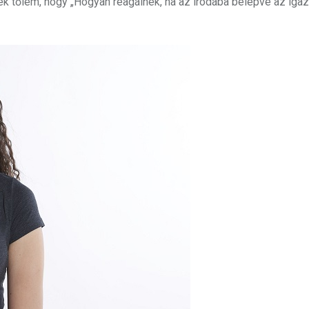
ék tőlem, hogy „Hogyan reagálnék, ha az irodába belépve az iga