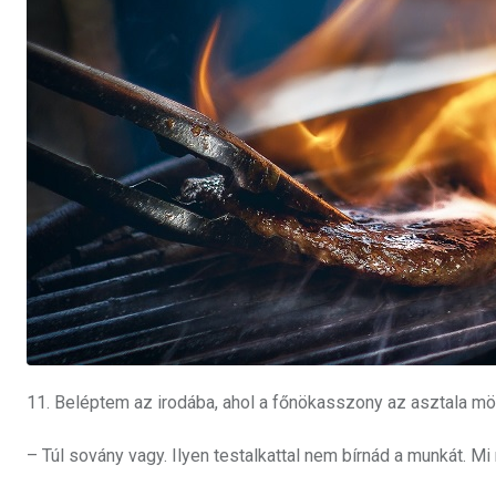
11. Beléptem az irodába, ahol a főnökasszony az asztala mög
– Túl sovány vagy. Ilyen testalkattal nem bírnád a munkát. M