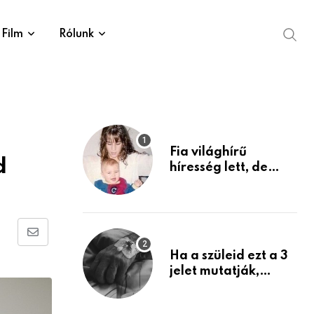
Film
Rólunk
Fia világhírű
d
híresség lett, de
édesanyja tragikus
múltja rosszabb,
mint azt el tudnád
képzelni
Share
Ha a szüleid ezt a 3
via
jelet mutatják,
Email
életük végéhez
közeledhetnek.