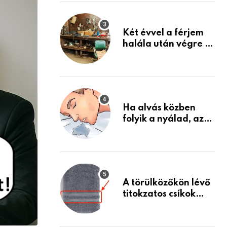
Készülj fel arra, ami
jön
Két évvel a férjem
halála után végre át
mertem nézni a
garázsban lévő
holmiját – amit
találtam,
megváltoztatta az
Ha alvás közben
életemet
folyik a nyálad, az
annak a jele, hogy
az agyad…
A törülközőkön lévő
titokzatos csíkok
valódi célja…