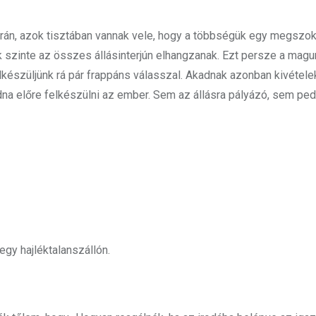
során, azok tisztában vannak vele, hogy a többségük egy megszok
k szinte az összes állásinterjún elhangzanak. Ezt persze a magu
lkészüljünk rá pár frappáns válasszal. Akadnak azonban kivétele
udna előre felkészülni az ember. Sem az állásra pályázó, sem ped
egy hajléktalanszállón.