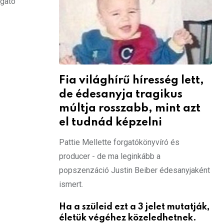
zgató
Fia világhírű híresség lett,
de édesanyja tragikus
múltja rosszabb, mint azt
el tudnád képzelni
Pattie Mellette forgatókönyvíró és
producer - de ma leginkább a
popszenzáció Justin Beiber édesanyjaként
ismert.
Ha a szüleid ezt a 3 jelet mutatják,
életük végéhez közeledhetnek.