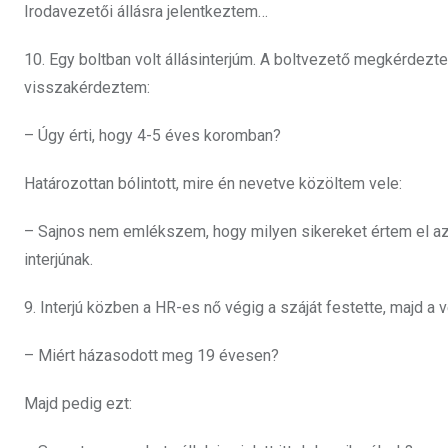
Irodavezetői állásra jelentkeztem…
10. Egy boltban volt állásinterjúm. A boltvezető megkérdezt
visszakérdeztem:
– Úgy érti, hogy 4-5 éves koromban?
Határozottan bólintott, mire én nevetve közöltem vele:
– Sajnos nem emlékszem, hogy milyen sikereket értem el az o
interjúnak.
9. Interjú közben a HR-es nő végig a száját festette, majd a
– Miért házasodott meg 19 évesen?
Majd pedig ezt: