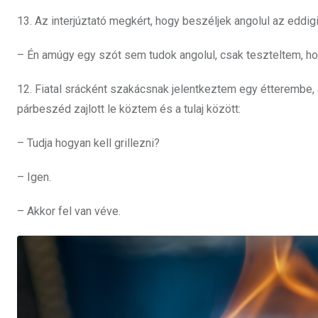
13. Az interjúztató megkért, hogy beszéljek angolul az eddi
– Én amúgy egy szót sem tudok angolul, csak teszteltem, ho
12. Fiatal srácként szakácsnak jelentkeztem egy étterembe, 
párbeszéd zajlott le köztem és a tulaj között:
– Tudja hogyan kell grillezni?
– Igen.
– Akkor fel van véve.