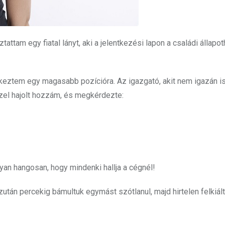
attam egy fiatal lányt, aki a jelentkezési lapon a családi állapo
tkeztem egy magasabb pozícióra. Az igazgató, akit nem igazán 
özel hajolt hozzám, és megkérdezte:
yan hangosan, hogy mindenki hallja a cégnél!
zután percekig bámultuk egymást szótlanul, majd hirtelen felkiált