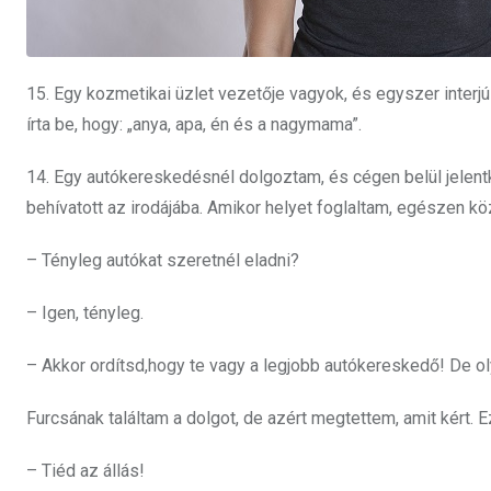
15. Egy kozmetikai üzlet vezetője vagyok, és egyszer interjúzt
írta be, hogy: „anya, apa, én és a nagymama”.
14. Egy autókereskedésnél dolgoztam, és cégen belül jelen
behívatott az irodájába. Amikor helyet foglaltam, egészen k
– Tényleg autókat szeretnél eladni?
– Igen, tényleg.
– Akkor ordítsd,hogy te vagy a legjobb autókereskedő! De ol
Furcsának találtam a dolgot, de azért megtettem, amit kért. E
– Tiéd az állás!