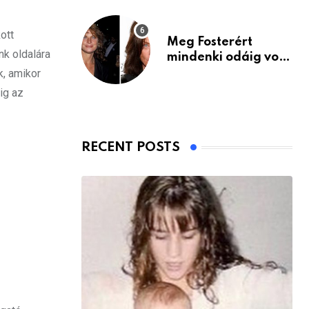
ott
Meg Fosterért
nk oldalára
mindenki odáig volt
– itt van ma, 77
k, amikor
évesen
ig az
RECENT POSTS