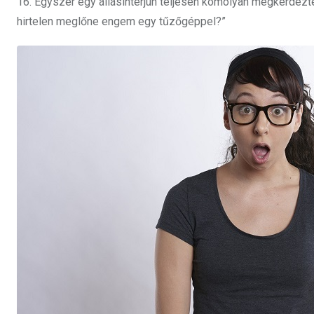
16. Egyszer egy állásinterjún teljesen komolyan megkérdezt
hirtelen meglőne engem egy tűzőgéppel?”