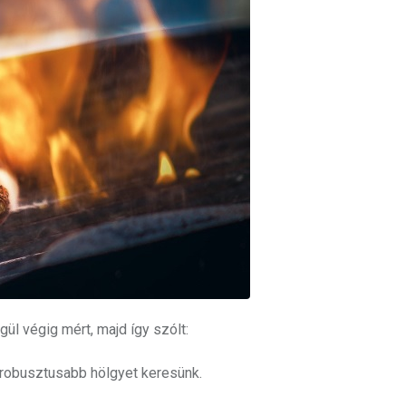
ül végig mért, majd így szólt:
i robusztusabb hölgyet keresünk.