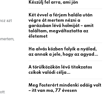
Készülj fel arra, ami jön
Két évvel a férjem halála után
végre át mertem nézni a
thoz azt
garázsban lévő holmiját – amit
találtam, megváltoztatta az
életemet
ismertem,
Ha alvás közben folyik a nyálad,
az annak a jele, hogy az agyad…
A törülközőkön lévő titokzatos
csíkok valódi célja…
Meg Fosterért mindenki odáig volt
– itt van ma, 77 évesen
ott: