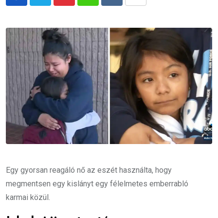
Pinterest
Whatsapp
Reddit
Share
via
Email
Egy gyorsan reagáló nő az eszét használta, hogy
megmentsen egy kislányt egy félelmetes emberrabló
karmai közül.