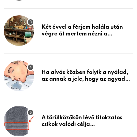
ami jön
Két évvel a férjem halála után
végre át mertem nézni a
garázsban lévő holmiját – amit
találtam, megváltoztatta az
életemet
Ha alvás közben folyik a nyálad,
az annak a jele, hogy az agyad…
A törülközőkön lévő titokzatos
csíkok valódi célja…