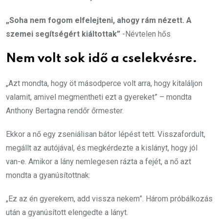
„Soha nem fogom elfelejteni, ahogy rám nézett. A
szemei segítségért kiáltottak”
-Névtelen hős
Nem volt sok idő a cselekvésre.
„Azt mondta, hogy öt másodperce volt arra, hogy kitaláljon
valamit, amivel megmentheti ezt a gyereket” – mondta
Anthony Bertagna rendőr őrmester.
Ekkor a nő egy zseniálisan bátor lépést tett. Visszafordult,
megállt az autójával, és megkérdezte a kislányt, hogy jól
van-e. Amikor a lány nemlegesen rázta a fejét, a nő azt
mondta a gyanúsítottnak:
„Ez az én gyerekem, add vissza nekem”. Három próbálkozás
után a gyanúsított elengedte a lányt.