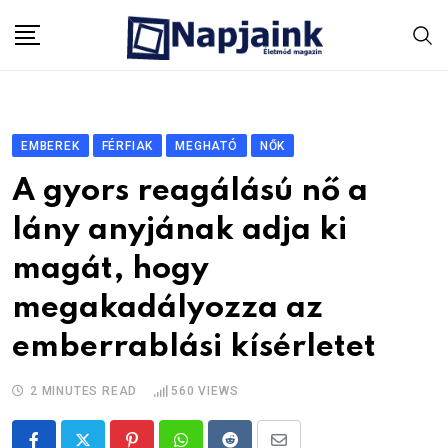
Skip
to
content
EMBEREK
FÉRFIAK
MEGHATÓ
NŐK
A gyors reagálású nő a
lány anyjának adja ki
magát, hogy
megakadályozza az
emberrablási kísérletet
2 MINUTES READ
560
VIEWS