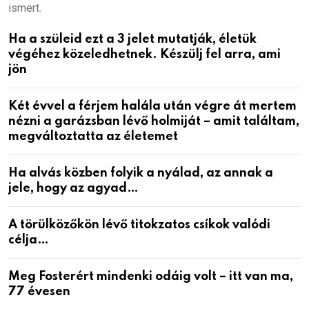
ismert.
Ha a szüleid ezt a 3 jelet mutatják, életük
végéhez közeledhetnek. Készülj fel arra, ami
jön
Két évvel a férjem halála után végre át mertem
nézni a garázsban lévő holmiját – amit találtam,
megváltoztatta az életemet
Ha alvás közben folyik a nyálad, az annak a
jele, hogy az agyad…
A törülközőkön lévő titokzatos csíkok valódi
célja…
Meg Fosterért mindenki odáig volt – itt van ma,
77 évesen