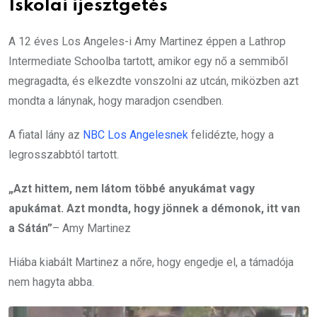
Iskolai ijesztgetés
A 12 éves Los Angeles-i Amy Martinez éppen a Lathrop
Intermediate Schoolba tartott, amikor egy nő a semmiből
megragadta, és elkezdte vonszolni az utcán, miközben azt
mondta a lánynak, hogy maradjon csendben.
A fiatal lány az
NBC Los Angelesnek
felidézte, hogy a
legrosszabbtól tartott.
„Azt hittem, nem látom többé anyukámat vagy
apukámat. Azt mondta, hogy jönnek a démonok, itt van
a Sátán”
– Amy Martinez
Hiába kiabált Martinez a nőre, hogy engedje el, a támadója
nem hagyta abba.