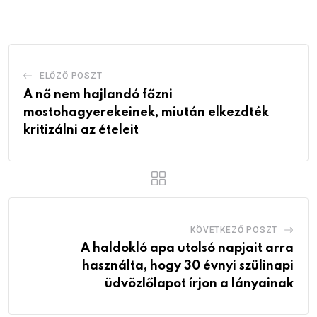
Email
ELŐZŐ POSZT
A nő nem hajlandó főzni
mostohagyerekeinek, miután elkezdték
kritizálni az ételeit
KÖVETKEZŐ POSZT
A haldokló apa utolsó napjait arra
használta, hogy 30 évnyi szülinapi
üdvözlőlapot írjon a lányainak