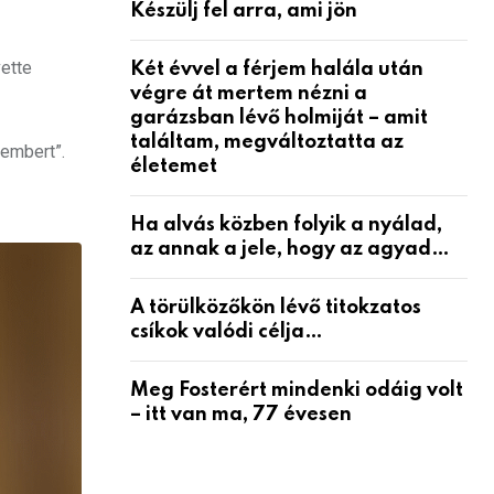
Készülj fel arra, ami jön
ette
Két évvel a férjem halála után
végre át mertem nézni a
garázsban lévő holmiját – amit
találtam, megváltoztatta az
 embert”.
életemet
Ha alvás közben folyik a nyálad,
az annak a jele, hogy az agyad…
A törülközőkön lévő titokzatos
csíkok valódi célja…
Meg Fosterért mindenki odáig volt
– itt van ma, 77 évesen