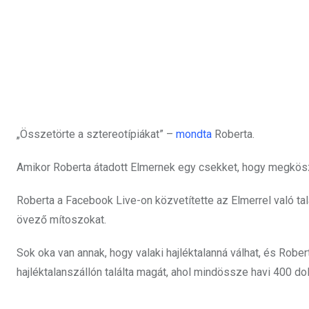
„Összetörte a sztereotípiákat” –
mondta
Roberta.
Amikor Roberta átadott Elmernek egy csekket, hogy megköszö
Roberta a Facebook Live-on közvetítette az Elmerrel való ta
övező mítoszokat.
Sok oka van annak, hogy valaki hajléktalanná válhat, és Robert
hajléktalanszállón találta magát, ahol mindössze havi 400 dol