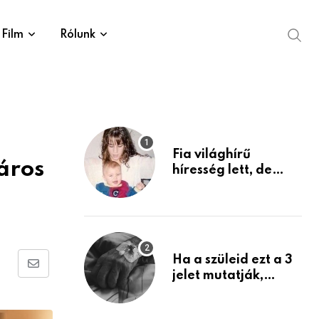
Film
Rólunk
Fia világhírű
láros
híresség lett, de
édesanyja tragikus
múltja rosszabb,
mint azt el tudnád
képzelni
Ha a szüleid ezt a 3
Share
jelet mutatják,
életük végéhez
via
közeledhetnek.
Email