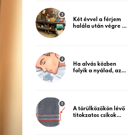
Készülj fel arra, ami
jön
Két évvel a férjem
halála után végre át
mertem nézni a
garázsban lévő
holmiját – amit
találtam,
megváltoztatta az
Ha alvás közben
életemet
folyik a nyálad, az
annak a jele, hogy
az agyad…
A törülközőkön lévő
titokzatos csíkok
valódi célja…