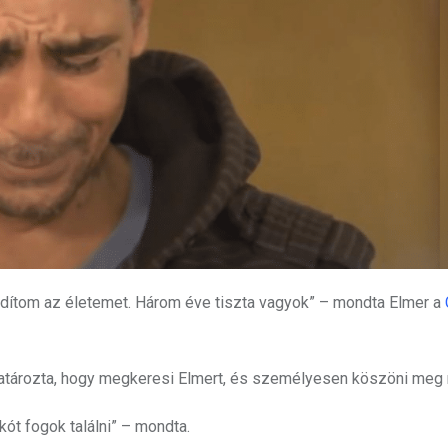
dítom az életemet. Három éve tiszta vagyok” – mondta Elmer a
atározta, hogy megkeresi Elmert, és személyesen köszöni meg 
kót fogok találni” – mondta.