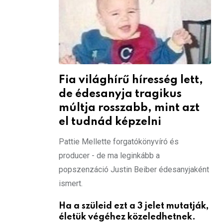
Fia világhírű híresség lett,
de édesanyja tragikus
múltja rosszabb, mint azt
el tudnád képzelni
Pattie Mellette forgatókönyvíró és
producer - de ma leginkább a
popszenzáció Justin Beiber édesanyjaként
ismert.
Ha a szüleid ezt a 3 jelet mutatják,
életük végéhez közeledhetnek.