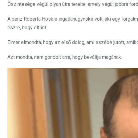
Őszintesége végül olyan útra terelte, amely végül jobbra fordí
A pénz Roberta Hoskie ingatlanügynöké volt, aki egy forga
észre, hogy eltűnt.
Elmer elmondta, hogy az első dolog, ami eszébe jutott, amiko
Azt mondta, nem gondolt arra, hogy beváltja magának.