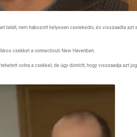
et talált, nem habozott helyesen cselekedni, és visszaadta azt 
olláros csekket a connecticuti New Havenben.
t tehetett volna a csekkel, de úgy döntött, hogy visszaadja azt jo