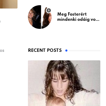
Meg Fosterért
mindenki odáig volt
a
– itt van ma, 77
évesen
gos
RECENT POSTS