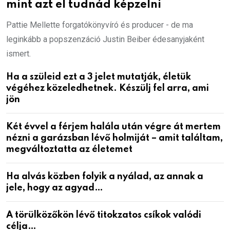
mint azt el tudnád képzelni
Pattie Mellette forgatókönyvíró és producer - de ma
leginkább a popszenzáció Justin Beiber édesanyjaként
ismert.
Ha a szüleid ezt a 3 jelet mutatják, életük
végéhez közeledhetnek. Készülj fel arra, ami
jön
Két évvel a férjem halála után végre át mertem
nézni a garázsban lévő holmiját – amit találtam,
megváltoztatta az életemet
Ha alvás közben folyik a nyálad, az annak a
jele, hogy az agyad…
A törülközőkön lévő titokzatos csíkok valódi
célja…