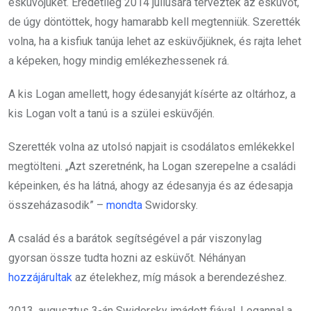
esküvőjüket. Eredetileg 2014 júliusára tervezték az esküvőt,
de úgy döntöttek, hogy hamarabb kell megtenniük. Szerették
volna, ha a kisfiuk tanúja lehet az esküvőjüknek, és rajta lehet
a képeken, hogy mindig emlékezhessenek rá.
A kis Logan amellett, hogy édesanyját kísérte az oltárhoz, a
kis Logan volt a tanú is a szülei esküvőjén.
Szerették volna az utolsó napjait is csodálatos emlékekkel
megtölteni. „Azt szeretnénk, ha Logan szerepelne a családi
képeinken, és ha látná, ahogy az édesanyja és az édesapja
összeházasodik” –
mondta
Swidorsky.
A család és a barátok segítségével a pár viszonylag
gyorsan össze tudta hozni az esküvőt. Néhányan
hozzájárultak
az ételekhez, míg mások a berendezéshez.
2013. augusztus 3-án Swidorsky imádott fiával, Logannal a