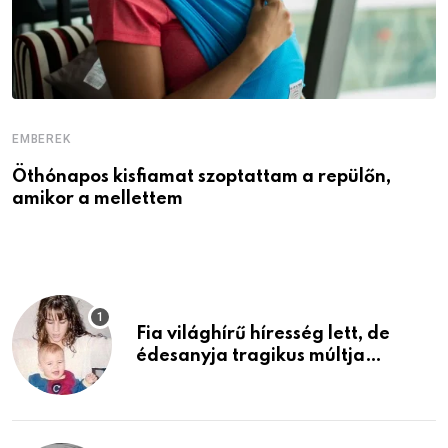
EMBEREK
E
Öthónapos kisfiamat szoptattam a repülőn,
M
amikor a mellettem
l
Fia világhírű híresség lett, de
édesanyja tragikus múltja
rosszabb, mint azt el tudnád
képzelni