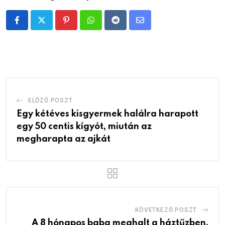
Pinterest
Whatsapp
Reddit
Share
via
Email
ELŐZŐ POSZT
Egy kétéves kisgyermek halálra harapott
egy 50 centis kígyót, miután az
megharapta az ajkát
KÖVETKEZŐ POSZT
A 8 hónapos baba meghalt a háztűzben,