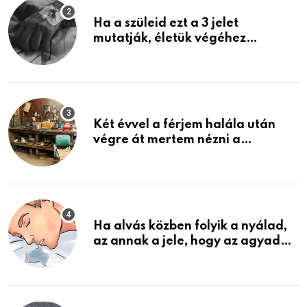
Ha a szüleid ezt a 3 jelet
mutatják, életük végéhez
közeledhetnek. Készülj fel arra,
ami jön
Két évvel a férjem halála után
végre át mertem nézni a
garázsban lévő holmiját – amit
találtam, megváltoztatta az
életemet
Ha alvás közben folyik a nyálad,
az annak a jele, hogy az agyad…