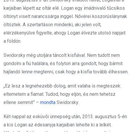
karjaiban lépett az oltár elé. Logan egy imádnivaló tűcsíkos
öltönyt viselt narancssárga inggel. Nővérei koszorúslánynak
öltöztek. A szertartáson mindenki, aki jelen volt,
elérzékenyülve figyelte, ahogy Logan élvezte utolsó napjait
a földön.
Swidorsky még utoljára táncolt kisfiával. Nem tudott nem
gondolni a fiú halálára, és folyton arra gondolt, hogy bármit
hajlandó lenne megtenni, csak hogy a kisfia tovább élhessen.
„Ez lesz a legnehezebb dolog, amit valaha is megteszek:
eltemetem a fiamat. Tudod, hogy eljön, és nem tehetsz
ellene semmit” –
mondta
Swidorsky.
Két nappal az esküvői ünnepség után, 2013. augusztus 5-én
a kis Logan az édesanyja karjaiban lehelte ki a lelkét.