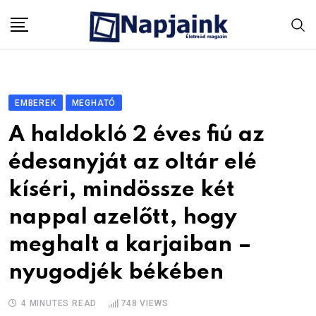
Skip
to
content
EMBEREK
MEGHATÓ
A haldokló 2 éves fiú az
édesanyját az oltár elé
kíséri, mindössze két
nappal azelőtt, hogy
meghalt a karjaiban –
nyugodjék békében
4 MINUTES READ
748
VIEWS