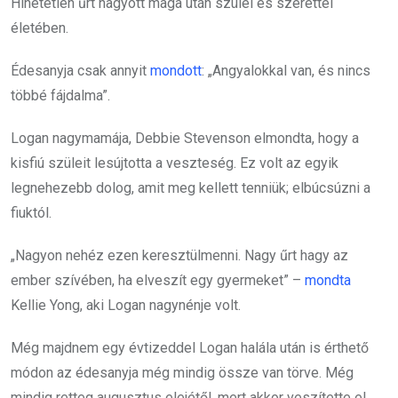
Hihetetlen űrt hagyott maga után szülei és szerettei
életében.
Édesanyja csak annyit
mondott
: „Angyalokkal van, és nincs
többé fájdalma”.
Logan nagymamája, Debbie Stevenson elmondta, hogy a
kisfiú szüleit lesújtotta a veszteség. Ez volt az egyik
legnehezebb dolog, amit meg kellett tenniük; elbúcsúzni a
fiuktól.
„Nagyon nehéz ezen keresztülmenni. Nagy űrt hagy az
ember szívében, ha elveszít egy gyermeket” –
mondta
Kellie Yong, aki Logan nagynénje volt.
Még majdnem egy évtizeddel Logan halála után is érthető
módon az édesanyja még mindig össze van törve. Még
mindig retteg augusztus elejétől, mert akkor veszítette el