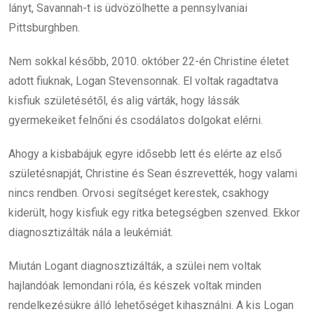
lányt, Savannah-t is üdvözölhette a pennsylvaniai
Pittsburghben.
Nem sokkal később, 2010. október 22-én Christine életet
adott fiuknak, Logan Stevensonnak. El voltak ragadtatva
kisfiuk születésétől, és alig várták, hogy lássák
gyermekeiket felnőni és csodálatos dolgokat elérni.
Ahogy a kisbabájuk egyre idősebb lett és elérte az első
születésnapját, Christine és Sean észrevették, hogy valami
nincs rendben. Orvosi segítséget kerestek, csakhogy
kiderült, hogy kisfiuk egy ritka betegségben szenved. Ekkor
diagnosztizálták nála a leukémiát.
Miután Logant diagnosztizálták, a szülei nem voltak
hajlandóak lemondani róla, és készek voltak minden
rendelkezésükre álló lehetőséget kihasználni. A kis Logan