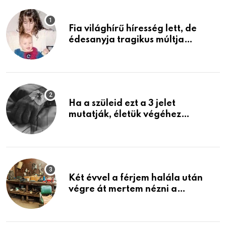
Fia világhírű híresség lett, de
édesanyja tragikus múltja
rosszabb, mint azt el tudnád
képzelni
Ha a szüleid ezt a 3 jelet
mutatják, életük végéhez
közeledhetnek. Készülj fel arra,
ami jön
Két évvel a férjem halála után
végre át mertem nézni a
garázsban lévő holmiját – amit
találtam, megváltoztatta az
életemet