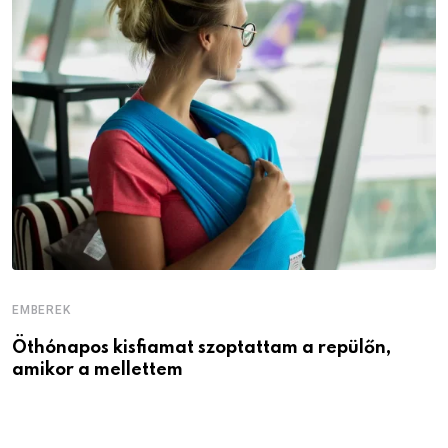
EMBEREK
E
Öthónapos kisfiamat szoptattam a repülőn,
M
amikor a mellettem
l