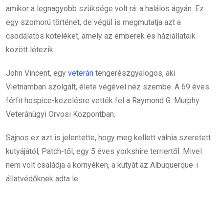
amikor a legnagyobb szüksége volt rá: a halálos ágyán. Ez
egy szomorú történet, de végül is megmutatja azt a
csodálatos köteléket, amely az emberek és háziállataik
között létezik.
John Vincent, egy
veterán
tengerészgyalogos, aki
Vietnamban szolgált, élete végével néz szembe. A 69 éves
férfit hospice-kezelésre vették fel a Raymond G. Murphy
Veteránügyi Orvosi Központban.
Sajnos ez azt is jelentette, hogy meg kellett válnia szeretett
kutyájától, Patch-től, egy 5 éves yorkshire terriertől. Mivel
nem volt családja a környéken, a kutyát az Albuquerque-i
állatvédőknek adta le.