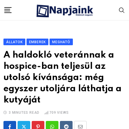
Skip
to
content
ÁLLATOK
EMBEREK
MEGHATÓ
A haldokló veteránnak a
hospice-ban teljesül az
utolsó kívánsága: még
egyszer utoljára láthatja a
kutyáját
3 MINUTES READ
709
VIEWS