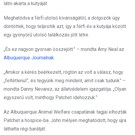
látni akarta a kutyáját.
Meghatódva a férfi utolsó kívánságától, a dolgozók úgy
döntöttek, hogy teljesítik azt, így a férfi és a kutyája között
egy gyönyörű utolsó találkozás jött létre.
„És ez nagyon gyorsan összejött.” – mondta Amy Neal az
Albuquerque Journalnak
.
„Amikor a kérés beérkezett, rögtön az volt a válasz, hogy
„feltétlenül”, és tegyünk meg mindent, amit csak tudunk” –
mondta Danny Nevarez, az állatvédelem igazgatója. „Olyan
egyszerű volt, minthogy Patchet idehozzuk.”
Az Albuquerque Animal Welfare csapatának tagjai elhozták
Patchet a hospice-ba. John mélyen meghatódott, hogy újra
láthatta régi barátját: