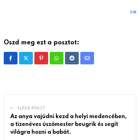
via
Oszd meg ezt a posztot:
Pinterest
Whatsapp
Reddit
Share
via
Email
ELŐZŐ POSZT
Az anya vajúdni kezd a helyi medencében,
a tizenéves úszómester beugrik és segít
világra hozni a babát.