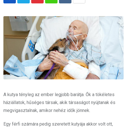
Pinterest
Whatsapp
Reddit
Share
via
Email
A kutya tényleg az ember legjobb barátja. Ők a tökéletes
háziállatok, hűséges társak, akik társaságot nyújtanak és
megvigasztalnak, amikor nehéz idők jönnek.
Egy férfi számára pedig szeretett kutyája akkor volt ott,