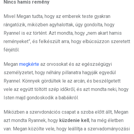
Nincs hamis remény
Mivel Megan tudta, hogy az emberek teste gyakran
rángatózik, miközben agyhalottak, úgy gondolta, hogy
Ryannel is ez történt. Azt mondta, hogy „nem akart hamis
reményeket”, és felkészült arra, hogy elbúcsúzzon szeretett
férjétől.
Megan
megkérte
az orvosokat és az egészségügyi
személyzetet, hogy néhány pillanatra hagyják egyedül
Ryannel. Könnyek gördültek le az arcán, és beszélgetett
vele az együtt töltött szép időkről, és azt mondta neki, hogy
Isten majd gondoskodik a babáikról.
Miközben a szervdonációs csapat a szoba előtt állt, Megan
azt mondta Ryannek, hogy
küzdenie kell
, ha még életben
van. Megan közölte vele, hogy leállítja a szervadományozási