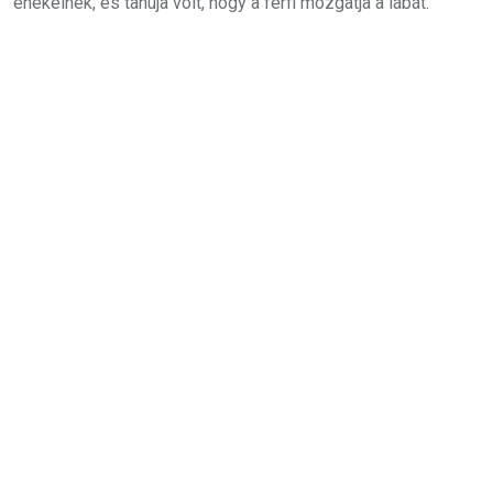
énekelnek, és tanúja volt, hogy a férfi mozgatja a lábát.