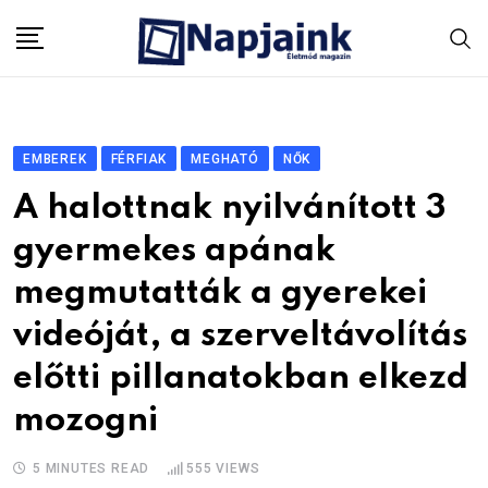
Skip
to
content
EMBEREK
FÉRFIAK
MEGHATÓ
NŐK
A halottnak nyilvánított 3
gyermekes apának
megmutatták a gyerekei
videóját, a szerveltávolítás
előtti pillanatokban elkezd
mozogni
5 MINUTES READ
555
VIEWS