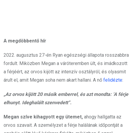
A megdöbbentő hír
2022. augusztus 27-én Ryan egészségi állapota rosszabbra
fordult. Miközben Megan a váróteremben ült, és imádkozott
a férjéért, az orvos kijött az intenzív osztályról, és olyasmit
árult el, amit Megan soha nem akart hallani. A nő
felidézte
:
„Az orvos kijött 20 másik emberrel, és azt mondta: ‘A férje
elhunyt. Ideghalált szenvedett”.
Megan szíve kihagyott egy ütemet,
ahogy hallgatta az
orvos szavait. A személyzet a férje halálának időpontját a