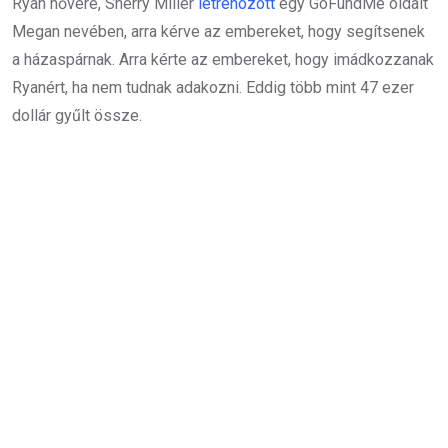
Ryan nővére, Sherry Miller
létrehozott
egy GoFundMe oldalt
Megan nevében, arra kérve az embereket, hogy segítsenek
a házaspárnak. Arra kérte az embereket, hogy imádkozzanak
Ryanért, ha nem tudnak adakozni. Eddig több mint 47 ezer
dollár gyűlt össze.