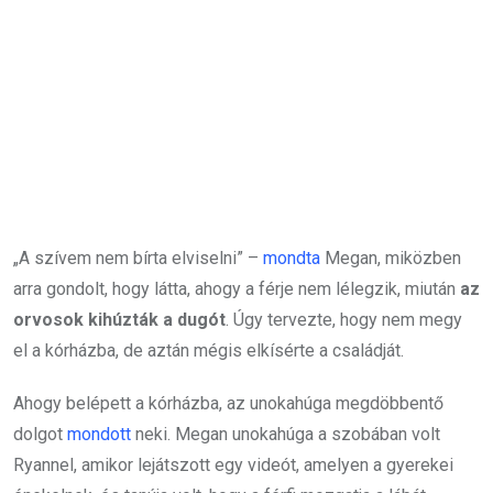
„A szívem nem bírta elviselni” –
mondta
Megan, miközben
arra gondolt, hogy látta, ahogy a férje nem lélegzik, miután
az
orvosok kihúzták a dugót
. Úgy tervezte, hogy nem megy
el a kórházba, de aztán mégis elkísérte a családját.
Ahogy belépett a kórházba, az unokahúga megdöbbentő
dolgot
mondott
neki. Megan unokahúga a szobában volt
Ryannel, amikor lejátszott egy videót, amelyen a gyerekei