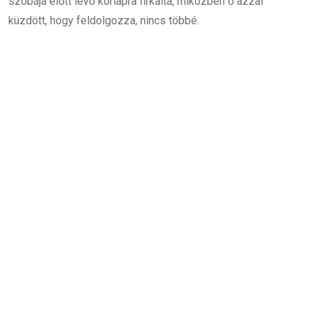
szobája előtt lévő kórlapra firkálta, miközben ő azzal
küzdött, hogy feldolgozza, nincs többé.