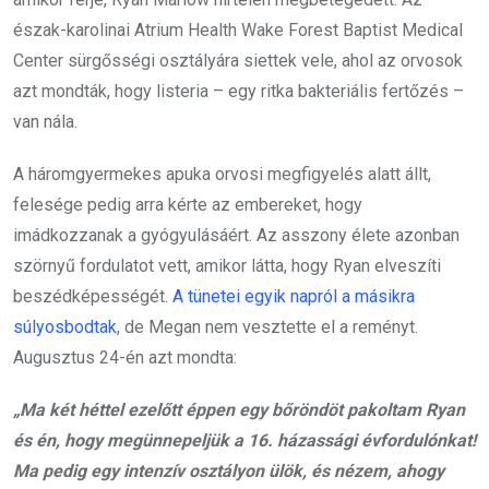
észak-karolinai Atrium Health Wake Forest Baptist Medical
Center sürgősségi osztályára siettek vele, ahol az orvosok
azt mondták, hogy listeria – egy ritka bakteriális fertőzés –
van nála.
A háromgyermekes apuka orvosi megfigyelés alatt állt,
felesége pedig arra kérte az embereket, hogy
imádkozzanak a gyógyulásáért. Az asszony élete azonban
szörnyű fordulatot vett, amikor látta, hogy Ryan elveszíti
beszédképességét.
A tünetei egyik napról a másikra
súlyosbodtak
, de Megan nem vesztette el a reményt.
Augusztus 24-én azt mondta:
„Ma két héttel ezelőtt éppen egy bőröndöt pakoltam Ryan
és én, hogy megünnepeljük a 16. házassági évfordulónkat!
Ma pedig egy intenzív osztályon ülök, és nézem, ahogy