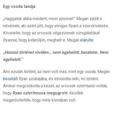
Egy csoda tanúja
„Hagyjatok abba mindent, most azonnal!” Megan
szólt
a
nővérnek, aki azért jött, hogy elvigye Ryant a szervkivételre.
Követelte, hogy az orvosok végezzenek vizsgálatokat
Ryannal, hogy kiderüljön, meghalt-e. Megan
elárulta
:
„Hosszú történet röviden… nem agyhalott, barátaim. Nem
agyhalott.”
Ami ezután történt, az nem volt más, mint egy csoda. Megan
besétált
Ryan szobájába, és elmondta neki, mi történt.
Amikor megcsókolta a kezét, az orvosok szemtanúi voltak,
hogy
Ryan szívritmusa megugrott
. Később
megerősítették, hogy mély kómában volt.