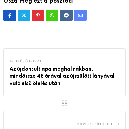
Oszd meg ezt a posztot:
Pinterest
Whatsapp
Reddit
Share
via
Email
ELŐZŐ POSZT
Az újdonsült apa meghal rákban,
mindössze 48 órával az újszülött lányával
való első ölelés után
KÖVETKEZŐ POSZT