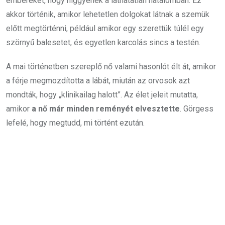
embereket, hogy higgyenek a láthatatlan hatalomban. Ez
akkor történik, amikor lehetetlen dolgokat látnak a szemük
előtt megtörténni, például amikor egy szerettük túlél egy
szörnyű balesetet, és egyetlen karcolás sincs a testén.
A mai történetben szereplő nő valami hasonlót élt át, amikor
a férje megmozdította a lábát, miután az orvosok azt
mondták, hogy „klinikailag halott”. Az élet jeleit mutatta,
amikor
a nő már minden reményét elvesztette
. Görgess
lefelé, hogy megtudd, mi történt ezután.