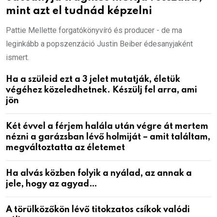
mint azt el tudnád képzelni
Pattie Mellette forgatókönyvíró és producer - de ma
leginkább a popszenzáció Justin Beiber édesanyjaként
ismert.
Ha a szüleid ezt a 3 jelet mutatják, életük
végéhez közeledhetnek. Készülj fel arra, ami
jön
Két évvel a férjem halála után végre át mertem
nézni a garázsban lévő holmiját – amit találtam,
megváltoztatta az életemet
Ha alvás közben folyik a nyálad, az annak a
jele, hogy az agyad…
A törülközőkön lévő titokzatos csíkok valódi