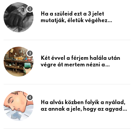
Ha a szüleid ezt a 3 jelet
mutatják, életük végéhez
közeledhetnek. Készülj fel arra,
ami jön
Két évvel a férjem halála után
végre át mertem nézni a
garázsban lévő holmiját – amit
találtam, megváltoztatta az
életemet
Ha alvás közben folyik a nyálad,
az annak a jele, hogy az agyad…