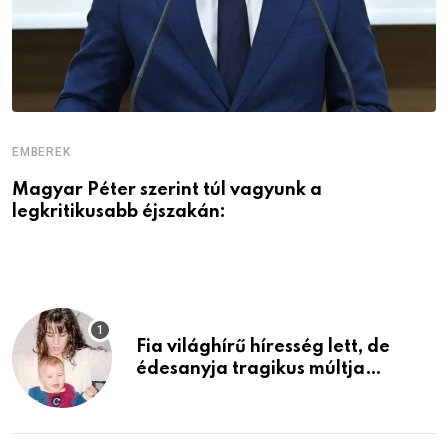
EMBEREK
E
Magyar Péter szerint túl vagyunk a
A
legkritikusabb éjszakán:
Fia világhírű híresség lett, de
édesanyja tragikus múltja
rosszabb, mint azt el tudnád
képzelni