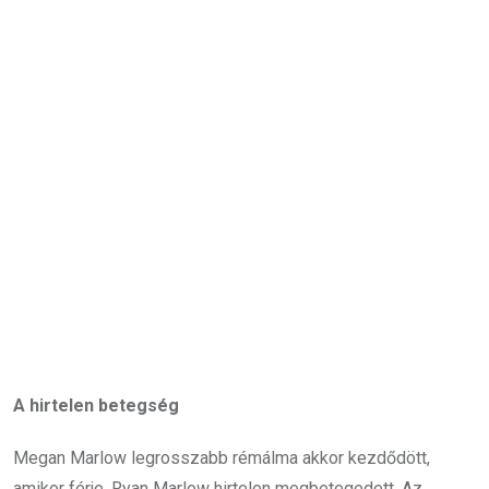
A hirtelen betegség
Megan Marlow legrosszabb rémálma akkor kezdődött,
amikor férje, Ryan Marlow hirtelen megbetegedett. Az