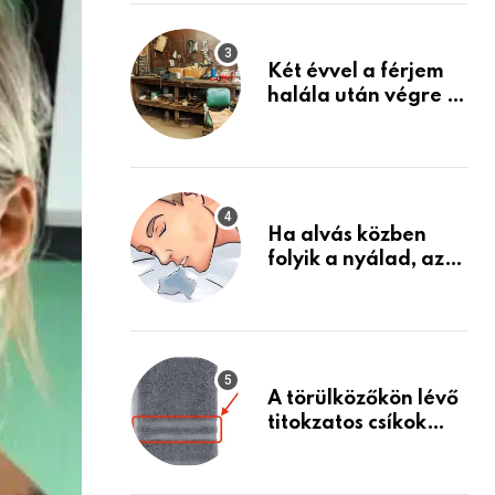
Készülj fel arra, ami
jön
Két évvel a férjem
halála után végre át
mertem nézni a
garázsban lévő
holmiját – amit
találtam,
megváltoztatta az
Ha alvás közben
életemet
folyik a nyálad, az
annak a jele, hogy
az agyad…
A törülközőkön lévő
titokzatos csíkok
valódi célja…