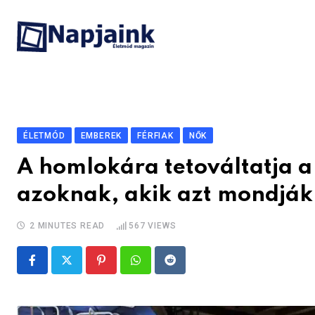
Skip
to
content
ÉLETMÓD
EMBEREK
FÉRFIAK
NŐK
A homlokára tetováltatja a 
azoknak, akik azt mondják
2 MINUTES READ
567
VIEWS
Pinterest
Whatsapp
Reddit