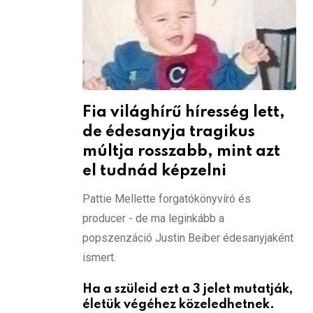
Fia világhírű híresség lett,
de édesanyja tragikus
múltja rosszabb, mint azt
el tudnád képzelni
Pattie Mellette forgatókönyvíró és
producer - de ma leginkább a
popszenzáció Justin Beiber édesanyjaként
ismert.
Ha a szüleid ezt a 3 jelet mutatják,
életük végéhez közeledhetnek.