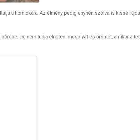
áltatja a homlokára. Az élmény pedig enyhén szólva is kissé fáj
 bőrébe. De nem tudja elrejteni mosolyát és örömét, amikor a te