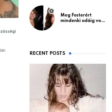
Meg Fosterért
mindenki odáig volt
– itt van ma, 77
közösségi
évesen
tán
RECENT POSTS