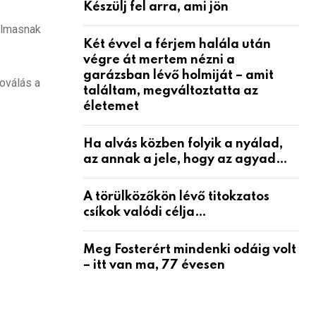
Készülj fel arra, ami jön
dalmasnak
Két évvel a férjem halála után
végre át mertem nézni a
garázsban lévő holmiját – amit
toválás a
találtam, megváltoztatta az
életemet
Ha alvás közben folyik a nyálad,
az annak a jele, hogy az agyad…
A törülközőkön lévő titokzatos
csíkok valódi célja…
Meg Fosterért mindenki odáig volt
– itt van ma, 77 évesen