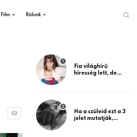
Film
Rólunk
Fia világhírű
híresség lett, de
édesanyja tragikus
múltja rosszabb,
mint azt el tudnád
képzelni
Ha a szüleid ezt a 3
Share
jelet mutatják,
életük végéhez
via
közeledhetnek.
Email