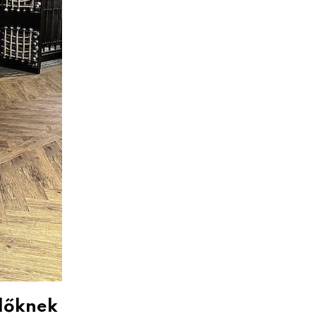
ödőknek