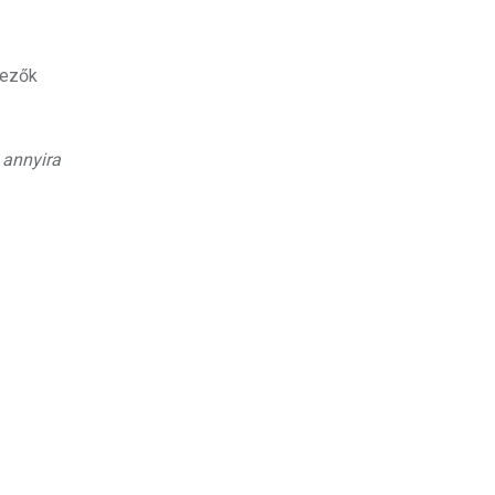
tezők
 annyira