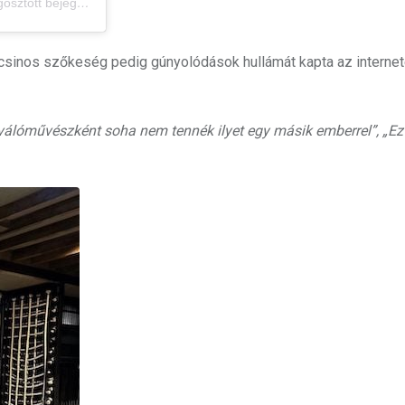
tott bejegyzés
csinos szőkeség pedig gúnyolódások hullámát kapta az interne
toválóművészként soha nem tennék ilyet egy másik emberrel”, „Ez