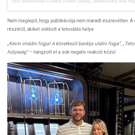
Ana Stanskovsky-Content creator (@ana_stanskovsky) által megosz
Nem meglepő, hogy publikációja nem maradt észrevétlen. A 
részéről, akiket sokkolt a tetoválás helye.
„Kevin imádni fogja! A következő barátja utálni fogja”, „Te
hülyeség”
– hangzott el a sok negatív reakció közül.