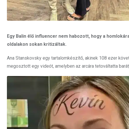
Egy Balin élő influencer nem habozott, hogy a homlokára
oldalakon sokan kritizáltak.
Ana Stanskovsky egy tartalomkészítő, akinek 108 ezer követő
megosztott egy videót, amelyben az arcára tetováltatta barát