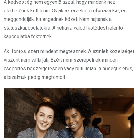
A kedvesség nem egyenlő azzal, hogy mindenkihez
elérhetőnek kell lenni. Óvják az érzelmi erőforrásaikat, és
meggondolják, kit engednek közel. Nem hajtanak a
státuszkapcsolatokra. A néhány, valódi kötődést jelentő
kapcsolatba fektetnek.
Aki fontos, azért mindent megtesznek. A színlelt közelséget
viszont nem vállalják. Ezért nem szerepelnek minden
csoportos beszélgetésben vagy buli listán. A hűségük erős,
a bizalmuk pedig megfontolt.