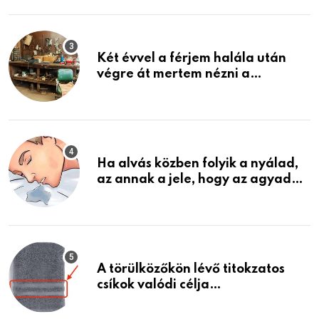
Két évvel a férjem halála után
végre át mertem nézni a
garázsban lévő holmiját – amit
találtam, megváltoztatta az
életemet
Ha alvás közben folyik a nyálad,
az annak a jele, hogy az agyad…
A törülközőkön lévő titokzatos
csíkok valódi célja…