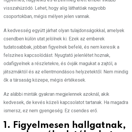
visszahúzódó. Lehet, hogy alig láthatóak nagyobb
csoportokban, mégis mélyen jelen vannak.
A kedvesség együtt járhat olyan tulajdonságokkal, amelyek
csendben külön utat jelölnek ki. Ezek az emberek
tudatosabbak, jobban figyelnek befelé, és nem keresik a
felszínes kapcsolódást. Nyugtató jelenlétet hoznak,
odafigyelnek a részletekre, és óvják magukat a zajtól, a
játszmáktól és az ellentmondásos helyzetektől. Nem mindig
ők a társaság közepe, mégis értékesek.
Az alábbi minták gyakran megjelennek azoknál, akik
kedvesek, de kevés közeli kapcsolatot tartanak. Ha magadra
ismersz, ez nem gyengeség. Ez csendes erő.
1. Figyelmesen hallgatnak,