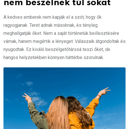
nem beszélnek túl sokat
A kedves emberek nem kapják el a szót, hogy ők
ragyogjanak. Teret adnak másoknak, és tényleg
meghallgatják őket. Nem a saját történetük beillesztésére
várnak, hanem megértik a lényeget. Válaszaik átgondoltak és
nyugodtak. Ez kiváló beszélgetőtárssá teszi őket, de
hangos helyzetekben könnyen háttérbe szorulnak.