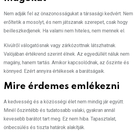
Nem adják fel az önazonosságukat a társasági kedvért. Nem
erőltetik a mosolyt, és nem játszanak szerepet, csak hogy
beilleszkedjenek. Ha valami nem hiteles, nem mennek el.
Kívülről válogatósnak vagy zárkózottnak látszhatnak.
Valójában értékrend szerint élnek. Az egyedüllét náluk nem
magány, hanem tartás. Amikor kapcsolódnak, az őszinte és
könnyed. Ezért annyira értékesek a barátságaik.
Mire érdemes emlékezni
A kedvesség és a közösségi élet nem mindig jár együtt.
Minél őszintébb és tudatosabb valaki, gyakran annál
kevesebb barátot tart meg. Ez nem hiba. Tapasztalat,
önbecsülés és tiszta határok alakítják.