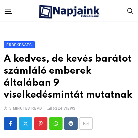
Skip
to
content
ÉRDEKESSÉG
A kedves, de kevés barátot
számláló emberek
általában 9
viselkedésmintát mutatnak
5 MINUTES READ
6224
VIEWS
Pinterest
Whatsapp
Reddit
Share
via