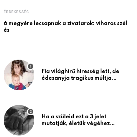
ÉRDEKESSÉG
É
6 megyére lecsapnak a zivatarok: viharos szél
V
és
Fia világhírű híresség lett, de
édesanyja tragikus múltja
rosszabb, mint azt el tudnád
képzelni
Ha a szüleid ezt a 3 jelet
mutatják, életük végéhez
közeledhetnek. Készülj fel arra,
ami jön