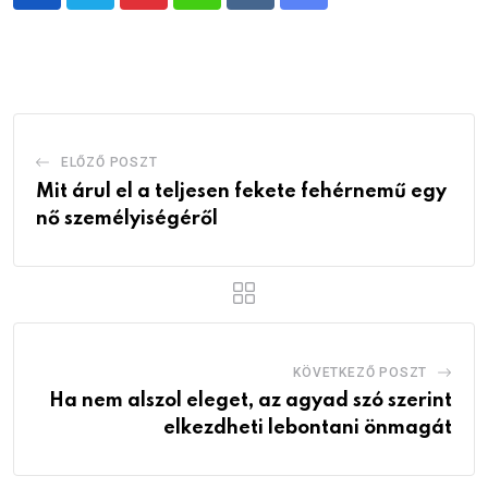
Pinterest
Whatsapp
Reddit
Share
via
Email
ELŐZŐ POSZT
Mit árul el a teljesen fekete fehérnemű egy
nő személyiségéről
KÖVETKEZŐ POSZT
Ha nem alszol eleget, az agyad szó szerint
elkezdheti lebontani önmagát