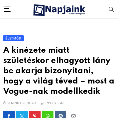
Skip
to
content
ÉLETMÓD
A kinézete miatt
születéskor elhagyott lány
be akarja bizonyítani,
hogy a világ téved – most a
Vogue-nak modellkedik
3 MINUTES READ
1997
VIEWS