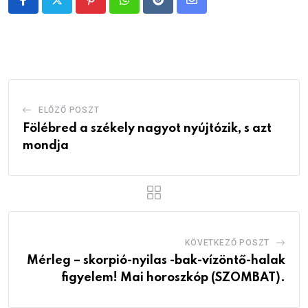
Pinterest
Whatsapp
Reddit
Share
via
Email
ELŐZŐ POSZT
Fölébred a székely nagyot nyújtózik, s azt
mondja
KÖVETKEZŐ POSZT
Mérleg – skorpió-nyilas -bak-vízöntő-halak
figyelem! Mai horoszkóp (SZOMBAT).