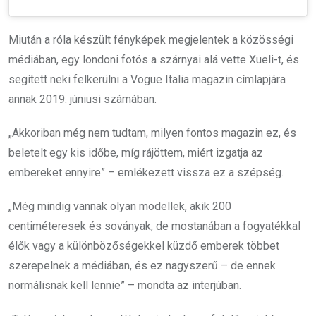
Miután a róla készült fényképek megjelentek a közösségi
médiában, egy londoni fotós a szárnyai alá vette Xueli-t, és
segített neki felkerülni a Vogue Italia magazin címlapjára
annak 2019. júniusi számában.
„Akkoriban még nem tudtam, milyen fontos magazin ez, és
beletelt egy kis időbe, míg rájöttem, miért izgatja az
embereket ennyire” – emlékezett vissza ez a szépség.
„Még mindig vannak olyan modellek, akik 200
centiméteresek és soványak, de mostanában a fogyatékkal
élők vagy a különbözőségekkel küzdő emberek többet
szerepelnek a médiában, és ez nagyszerű – de ennek
normálisnak kell lennie” – mondta az interjúban.