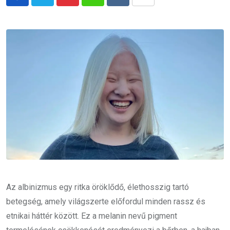
Pinterest
Whatsapp
Reddit
Share
via
Email
Az albinizmus egy ritka öröklődő, élethosszig tartó
betegség, amely világszerte előfordul minden rassz és
etnikai háttér között. Ez a melanin nevű pigment