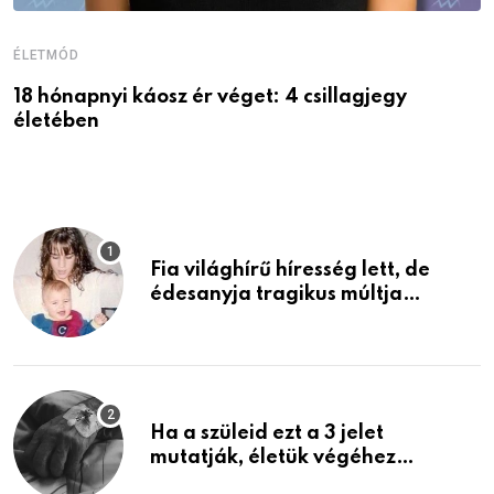
ÉLETMÓD
É
18 hónapnyi káosz ér véget: 4 csillagjegy
A
életében
P
Fia világhírű híresség lett, de
édesanyja tragikus múltja
rosszabb, mint azt el tudnád
képzelni
Ha a szüleid ezt a 3 jelet
mutatják, életük végéhez
közeledhetnek. Készülj fel arra,