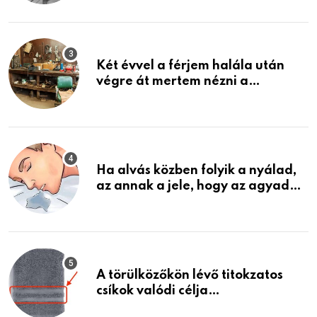
ami jön
Két évvel a férjem halála után
végre át mertem nézni a
garázsban lévő holmiját – amit
találtam, megváltoztatta az
életemet
Ha alvás közben folyik a nyálad,
az annak a jele, hogy az agyad…
A törülközőkön lévő titokzatos
csíkok valódi célja…