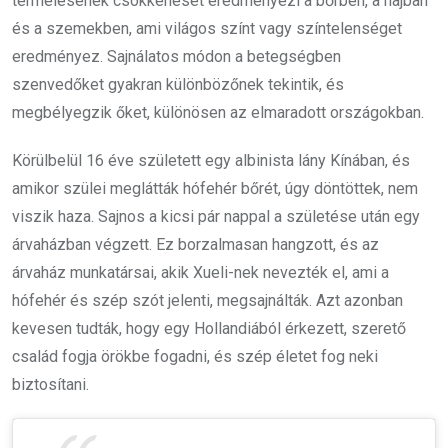
termelésének csökkenését eredményezi a bőrben, a hajban
és a szemekben, ami világos színt vagy színtelenséget
eredményez. Sajnálatos módon a betegségben
szenvedőket gyakran különbözőnek tekintik, és
megbélyegzik őket, különösen az elmaradott országokban.
Körülbelül 16 éve született egy albinista lány Kínában, és
amikor szülei meglátták hófehér bőrét, úgy döntöttek, nem
viszik haza. Sajnos a kicsi pár nappal a születése után egy
árvaházban végzett. Ez borzalmasan hangzott, és az
árvaház munkatársai, akik Xueli-nek nevezték el, ami a
hófehér és szép szót jelenti, megsajnálták. Azt azonban
kevesen tudták, hogy egy Hollandiából érkezett, szerető
család fogja örökbe fogadni, és szép életet fog neki
biztosítani.