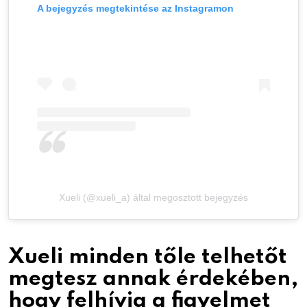
A bejegyzés megtekintése az Instagramon
Xueli (@xueli_a) által megosztott bejegyzés
Xueli minden tőle telhetőt
megtesz annak érdekében,
hogy felhívja a figyelmet