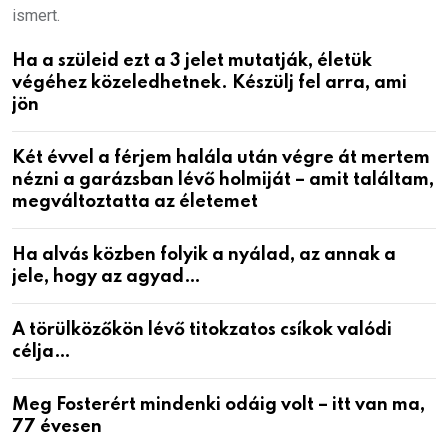
ismert.
Ha a szüleid ezt a 3 jelet mutatják, életük
végéhez közeledhetnek. Készülj fel arra, ami
jön
Két évvel a férjem halála után végre át mertem
nézni a garázsban lévő holmiját – amit találtam,
megváltoztatta az életemet
Ha alvás közben folyik a nyálad, az annak a
jele, hogy az agyad…
A törülközőkön lévő titokzatos csíkok valódi
célja…
Meg Fosterért mindenki odáig volt – itt van ma,
77 évesen