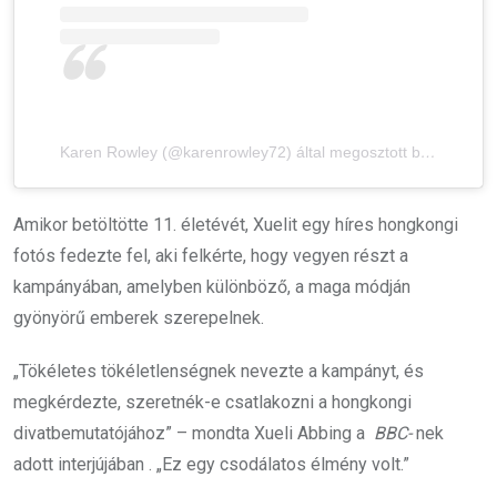
Karen Rowley (@karenrowley72) által megosztott bejegyzés
Amikor betöltötte 11. életévét, Xuelit egy híres hongkongi
fotós fedezte fel, aki felkérte, hogy vegyen részt a
kampányában, amelyben különböző, a maga módján
gyönyörű emberek szerepelnek.
„Tökéletes tökéletlenségnek nevezte a kampányt, és
megkérdezte, szeretnék-e csatlakozni a hongkongi
divatbemutatójához” – mondta Xueli Abbing a
BBC-
nek
adott interjújában . „Ez egy csodálatos élmény volt.”