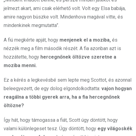
jelmezt akart, ami csak elérhető volt. Volt egy Elsa babája,
amire nagyon büszke volt. Mindenhova magával vitte, és
mindenkinek megmutatta”.
A fiú megkérte apját, hogy
menjenek el a moziba,
és
nézzék meg a film második részét. A fia azonban azt is
hozzátette, hogy
hercegnőnek öltözve szeretne a
moziba menni.
Ez a kérés a legkevésbé sem lepte meg Scottot, és azonnal
beleegyezett, de egy dolog elgondolkodtatta:
vajon hogyan
reagálna a többi gyerek arra, ha a fia hercegnőnek
öltözne?
Így hát, hogy támogassa a fiát, Scott úgy döntött, hogy
valami különlegeset tesz. Úgy döntött, hogy
egy világoskék