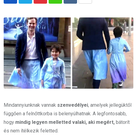
Pinterest
Whatsapp
Reddit
Share
via
Email
Mindannyiunknak vannak
szenvedélyei
, amelyek jellegüktől
függően a felnőttkorba is belenyúlhatnak. A legfontosabb,
hogy
mindig legyen melletted valaki, aki megért,
bátorít
és nem ítélkezik feletted.