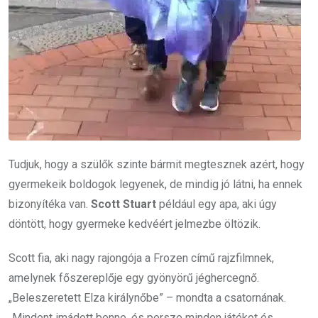
Tudjuk, hogy a szülők szinte bármit megtesznek azért, hogy
gyermekeik boldogok legyenek, de mindig jó látni, ha ennek
bizonyítéka van.
Scott Stuart
például egy apa, aki úgy
döntött, hogy gyermeke kedvéért jelmezbe öltözik.
Scott fia, aki nagy rajongója a Frozen című rajzfilmnek,
amelynek főszereplője egy gyönyörű jéghercegnő.
„Beleszeretett Elza királynőbe” – mondta a csatornának.
„Mindent imádott benne, és persze minden játékot és