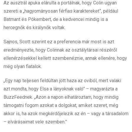
Az ausztrál apuka elárulta a portálnak, hogy Colin ugyan
szereti a „hagyományosan férfias karaktereket”, például
Batmant és Pókembert, de a kedvencei mindig is a
hercegnők és királynők voltak.
Sajnos, Scott szerint ez a preferencia már most is azt
eredményezte, hogy Colinnak az osztálytársai részéről
ellenérzésekkel kellett szembenéznie, annak ellenére, hogy
még olyan fiatalok.
„Egy nap teljesen feldúltan jött haza az oviból, mert valaki
azt mondta, hogy Elsa a lányoknak való” – magyarázta a
BuzzFeednek. „Azon a napon elhatároztam, hogy mindig
támogatni fogom azokat a dolgokat, amiket szeret, még
akkor is, ha azok megkérdőjelezik az én – vagy a társadalom
– elvárásaimat vele szemben.”