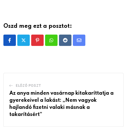
Oszd meg ezt a posztot:
Pinterest
Whatsapp
Reddit
Share
via
Email
ELŐZŐ POSZT
Az anya minden vasárnap kitakaríttatja a
gyerekeivel a lakást: „Nem vagyok
hajlandó fizetni valaki másnak a
takarításért”