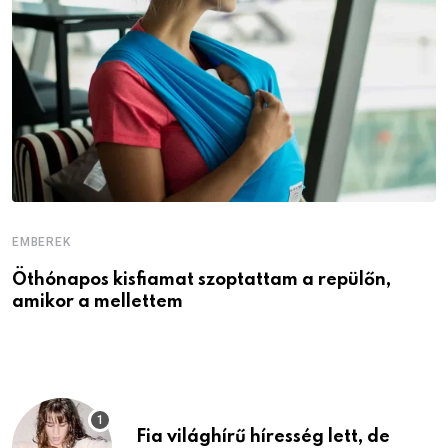
EMBEREK
E
Öthónapos kisfiamat szoptattam a repülőn,
M
amikor a mellettem
l
Fia világhírű híresség lett, de