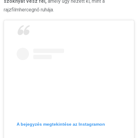
szoknyát vesz fel,
amely úgy nézett ki, mint a
rajzfilmhercegnő ruhája.
A bejegyzés megtekintése az Instagramon