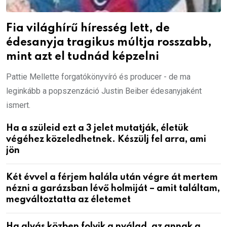
Fia világhírű híresség lett, de
édesanyja tragikus múltja rosszabb,
mint azt el tudnád képzelni
Pattie Mellette forgatókönyvíró és producer - de ma
leginkább a popszenzáció Justin Beiber édesanyjaként
ismert.
Ha a szüleid ezt a 3 jelet mutatják, életük
végéhez közeledhetnek. Készülj fel arra, ami
jön
Két évvel a férjem halála után végre át mertem
nézni a garázsban lévő holmiját – amit találtam,
megváltoztatta az életemet
Ha alvás közben folyik a nyálad, az annak a