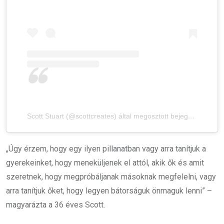
Scott Stuart (@scottcreates) által megosztott bejegyzés
„Úgy érzem, hogy egy ilyen pillanatban vagy arra tanítjuk a
gyerekeinket, hogy meneküljenek el attól, akik ők és amit
szeretnek, hogy megpróbáljanak másoknak megfelelni, vagy
arra tanítjuk őket, hogy legyen bátorságuk önmaguk lenni” –
magyarázta a 36 éves Scott.