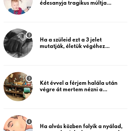
édesanyja tragikus múltja
rosszabb, mint azt el tudnád
képzelni
Ha a szüleid ezt a 3 jelet
mutatják, életük végéhez
közeledhetnek. Készülj fel arra,
ami jön
Két évvel a férjem halála után
végre át mertem nézni a
garázsban lévő holmiját – amit
találtam, megváltoztatta az
életemet
Ha alvás közben folyik a nyálad,