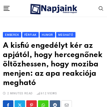
Skip
to
content
EMBEREK
FÉRFIAK
HUMOR
MEGHATÓ
A kisfiú engedélyt kér az
apjától, hogy hercegnőnek
öltözhessen, hogy moziba
menjen: az apa reakciója
megható
2 MINUTES READ
612
VIEWS