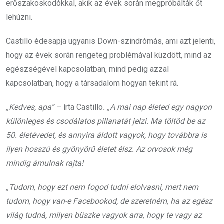
erőszakoskodókkal, akik az évek során megpróbálták őt
lehúzni.
Castillo édesapja ugyanis Down-szindrómás, ami azt jelenti,
hogy az évek során rengeteg problémával küzdött, mind az
egészségével kapcsolatban, mind pedig azzal
kapcsolatban, hogy a társadalom hogyan tekint rá.
„Kedves, apa” –
írta Castillo
. „A mai nap életed egy nagyon
különleges és csodálatos pillanatát jelzi. Ma töltöd be az
50. életévedet, és annyira áldott vagyok, hogy továbbra is
ilyen hosszú és gyönyörű életet élsz. Az orvosok még
mindig ámulnak rajta!
„Tudom, hogy ezt nem fogod tudni elolvasni, mert nem
tudom, hogy van-e Facebookod, de szeretném, ha az egész
világ tudná, milyen büszke vagyok arra, hogy te vagy az