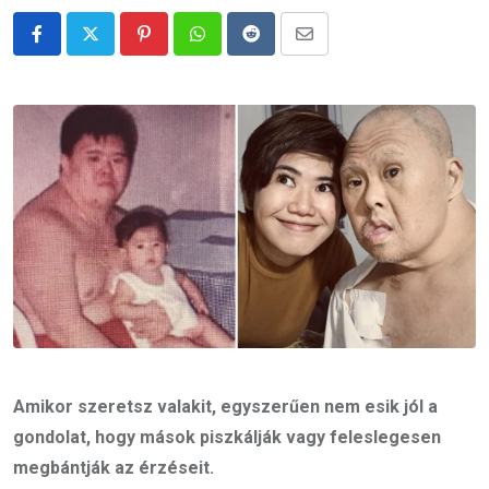
Pinterest
Whatsapp
Reddit
Share
via
Email
Amikor szeretsz valakit, egyszerűen nem esik jól a
gondolat, hogy mások piszkálják vagy feleslegesen
megbántják az érzéseit.