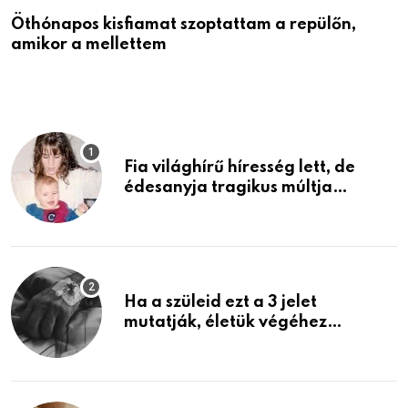
Öthónapos kisfiamat szoptattam a repülőn,
M
amikor a mellettem
l
Fia világhírű híresség lett, de
édesanyja tragikus múltja
rosszabb, mint azt el tudnád
képzelni
Ha a szüleid ezt a 3 jelet
mutatják, életük végéhez
közeledhetnek. Készülj fel arra,
ami jön