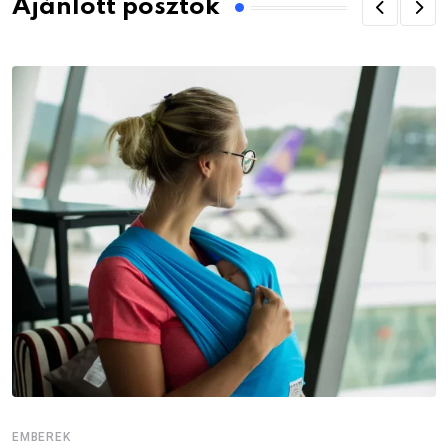
Ajánlott posztok
EMBEREK
E