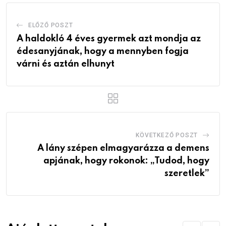
ELŐZŐ POSZT
A haldokló 4 éves gyermek azt mondja az
édesanyjának, hogy a mennyben fogja
várni és aztán elhunyt
KÖVETKEZŐ POSZT
A lány szépen elmagyarázza a demens
apjának, hogy rokonok: „Tudod, hogy
szeretlek”