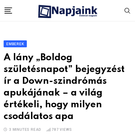
Skip
to
content
EMBEREK
A lány „Boldog
születésnapot” bejegyzést
ír a Down-szindrómás
apukájának – a világ
értékeli, hogy milyen
csodálatos apa
3 MINUTES READ
787
VIEWS