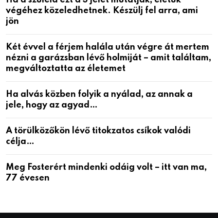
Ha a szüleid ezt a 3 jelet mutatják, életük
végéhez közeledhetnek. Készülj fel arra, ami
jön
Két évvel a férjem halála után végre át mertem
nézni a garázsban lévő holmiját – amit találtam,
megváltoztatta az életemet
Ha alvás közben folyik a nyálad, az annak a
jele, hogy az agyad…
A törülközőkön lévő titokzatos csíkok valódi
célja…
Meg Fosterért mindenki odáig volt – itt van ma,
77 évesen