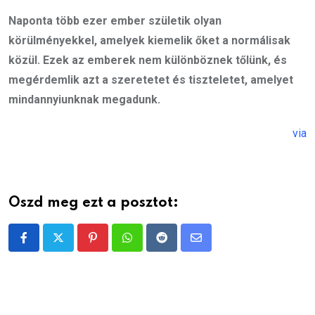
Naponta több ezer ember születik olyan
körülményekkel, amelyek kiemelik őket a normálisak
közül. Ezek az emberek nem különböznek tőlünk, és
megérdemlik azt a szeretetet és tiszteletet, amelyet
mindannyiunknak megadunk.
via
Oszd meg ezt a posztot:
Pinterest
Whatsapp
Reddit
Share
via
Email