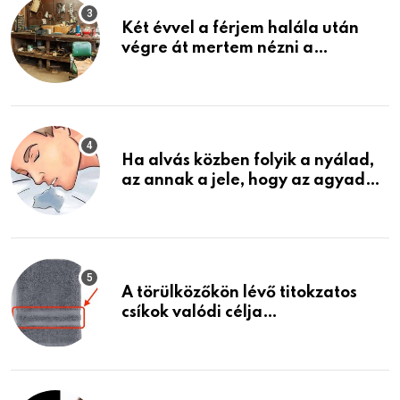
Két évvel a férjem halála után
végre át mertem nézni a
garázsban lévő holmiját – amit
találtam, megváltoztatta az
életemet
Ha alvás közben folyik a nyálad,
az annak a jele, hogy az agyad…
A törülközőkön lévő titokzatos
csíkok valódi célja…