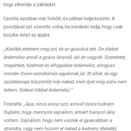
hogy elkerülje a zaklatást.
Castillo azonban már felnőtt, és jobban tudja kezelni. A
posztjával azt szerette volna, ha mindenki tudja, hogy csak
büszke lehet az apjára.
„Később értettem meg ezt, és ez gyávává tett. De többet
érdemelsz annál a gyáva lánynál, aki én vagyok. Szeretetet,
megértést, türelmet és elfogadást érdemelsz, ahogyan
minden Down-szindrómás egyénnek jár. Itt állok, és egy
születésnapi köszöntőt írok neked, mert ilyet még soha nem
tettem. Sokkal többet érdemelsz.”
Folytatta:
„Apa, nincs annyi szó, amivel össze tudnám
foglalni, hogy mennyire sajnálom, amiért hiányzó lány
voltam. Sajnálom, hogy nem viszlek el gyakrabban a
strandra, vagy nem hozom el neked a kedvenc ételedet,