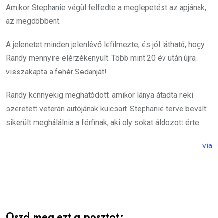
Amikor Stephanie végül felfedte a meglepetést az apjának,
az megdöbbent.
A jelenetet minden jelenlévő lefilmezte, és jól látható, hogy
Randy mennyire elérzékenyült. Több mint 20 év után újra
visszakapta a fehér Sedanját!
Randy könnyekig meghatódott, amikor lánya átadta neki
szeretett veterán autójának kulcsait. Stephanie terve bevált:
sikerült meghálálnia a férfinak, aki oly sokat áldozott érte.
via
Oszd meg ezt a posztot: