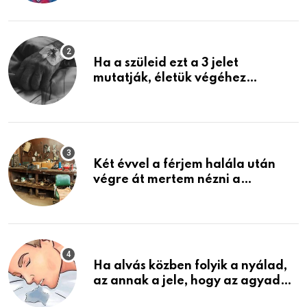
képzelni
Ha a szüleid ezt a 3 jelet
mutatják, életük végéhez
közeledhetnek. Készülj fel arra,
ami jön
Két évvel a férjem halála után
végre át mertem nézni a
garázsban lévő holmiját – amit
találtam, megváltoztatta az
életemet
Ha alvás közben folyik a nyálad,
az annak a jele, hogy az agyad…