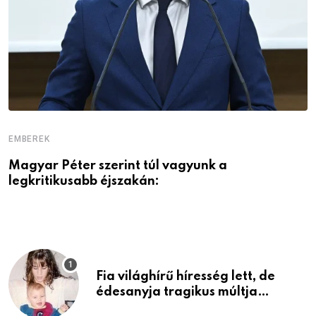
EMBEREK
E
Magyar Péter szerint túl vagyunk a
A
legkritikusabb éjszakán:
Fia világhírű híresség lett, de
édesanyja tragikus múltja
rosszabb, mint azt el tudnád