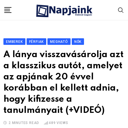
Skip
to
content
EMBEREK
FÉRFIAK
MEGHATÓ
NŐK
A lánya visszavásárolja azt
a klasszikus autót, amelyet
az apjának 20 évvel
korábban el kellett adnia,
hogy kifizesse a
tanulmányait (+VIDEÓ)
2 MINUTES READ
489
VIEWS