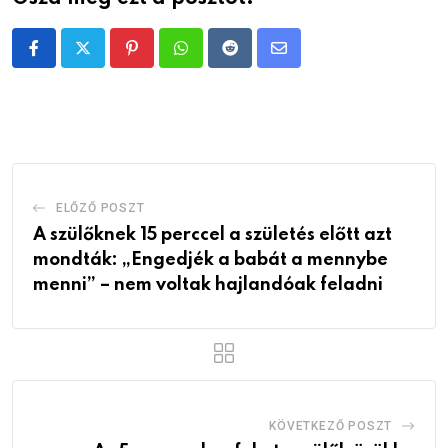
Pinterest
Whatsapp
Reddit
Share
via
Email
ELŐZŐ POSZT
A szülőknek 15 perccel a születés előtt azt
mondták: „Engedjék a babát a mennybe
menni” – nem voltak hajlandóak feladni
KÖVETKEZŐ POSZT