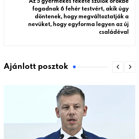
Az 5 gyermekes fekete szülők örökbe
fogadnak 6 fehér testvért, akik úgy
döntenek, hogy megváltoztatják a
nevüket, hogy egyforma legyen az új
családéval
Ajánlott posztok