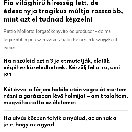
Fia világhírű híresség lett, de
édesanyja tragikus múltja rosszabb,
mint azt el tudnád képzelni
Pattie Mellette forgatókönyvíró és producer - de ma
leginkább a popszenzáció Justin Beiber édesanyjaként
ismert.
Ha a szüleid ezt a 3 jelet mutatják, életük
végéhez közeledhetnek. Készülj fel arra, ami
jön
Két évvel a férjem halála után végre át mertem
nézni a garázsban lévő holmiját – amit találtam,
megváltoztatta az életemet
Ha alvás közben folyik a nyálad, az annak a
jele, hogy az agyad…