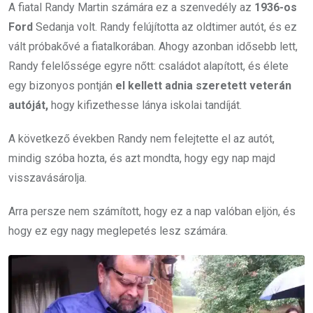
A fiatal Randy Martin számára ez a szenvedély az
1936-os
Ford
Sedanja volt. Randy felújította az oldtimer autót, és ez
vált próbakővé a fiatalkorában. Ahogy azonban idősebb lett,
Randy felelőssége egyre nőtt: családot alapított, és élete
egy bizonyos pontján
el kellett adnia szeretett veterán
autóját,
hogy kifizethesse lánya iskolai tandíját.
A következő években Randy nem felejtette el az autót,
mindig szóba hozta, és azt mondta, hogy egy nap majd
visszavásárolja.
Arra persze nem számított, hogy ez a nap valóban eljön, és
hogy ez egy nagy meglepetés lesz számára.