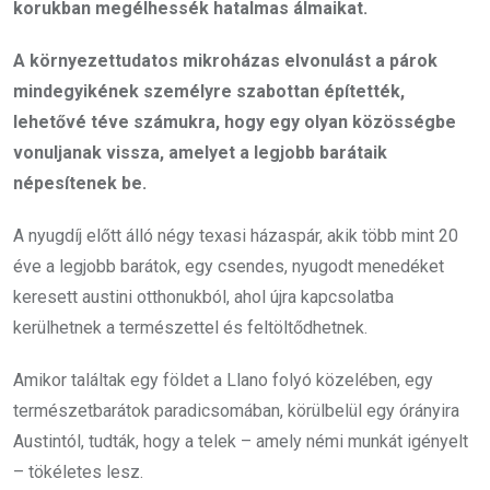
korukban megélhessék hatalmas álmaikat.
A környezettudatos mikroházas elvonulást a párok
mindegyikének személyre szabottan építették,
lehetővé téve számukra, hogy egy olyan közösségbe
vonuljanak vissza, amelyet a legjobb barátaik
népesítenek be.
A nyugdíj előtt álló négy texasi házaspár, akik több mint 20
éve a legjobb barátok, egy csendes, nyugodt menedéket
keresett austini otthonukból, ahol újra kapcsolatba
kerülhetnek a természettel és feltöltődhetnek.
Amikor találtak egy földet a Llano folyó közelében, egy
természetbarátok paradicsomában, körülbelül egy órányira
Austintól, tudták, hogy a telek – amely némi munkát igényelt
– tökéletes lesz.