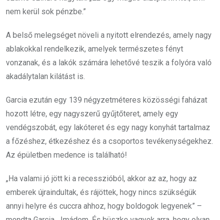
nem kerül sok pénzbe.”
A belső melegséget növeli a nyitott elrendezés, amely nagy
ablakokkal rendelkezik, amelyek természetes fényt
vonzanak, és a lakók számára lehetővé teszik a folyóra való
akadálytalan kilátást is.
Garcia ezután egy 139 négyzetméteres közösségi faházat
hozott létre, egy nagyszerű gyűjtőteret, amely egy
vendégszobát, egy lakóteret és egy nagy konyhát tartalmaz
a főzéshez, étkezéshez és a csoportos tevékenységekhez.
Az épületben medence is található!
„Ha valami jó jött ki a recesszióból, akkor az az, hogy az
emberek újraindultak, és rájöttek, hogy nincs szükségük
annyi helyre és cuccra ahhoz, hogy boldogok legyenek” –
mondta Garcia. „Imádom. És büszke vagyok arra, hogy olyan