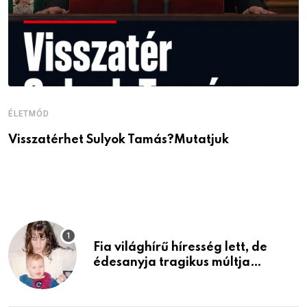
ÉLETMÓD
É
Visszatérhet Sulyok Tamás?Mutatjuk
J
p
Fia világhírű híresség lett, de
édesanyja tragikus múltja
rosszabb, mint azt el tudnád
képzelni