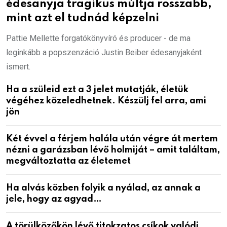
édesanyja tragikus múltja rosszabb,
mint azt el tudnád képzelni
Pattie Mellette forgatókönyvíró és producer - de ma
leginkább a popszenzáció Justin Beiber édesanyjaként
ismert.
Ha a szüleid ezt a 3 jelet mutatják, életük
végéhez közeledhetnek. Készülj fel arra, ami
jön
Két évvel a férjem halála után végre át mertem
nézni a garázsban lévő holmiját – amit találtam,
megváltoztatta az életemet
Ha alvás közben folyik a nyálad, az annak a
jele, hogy az agyad…
A törülközőkön lévő titokzatos csíkok valódi