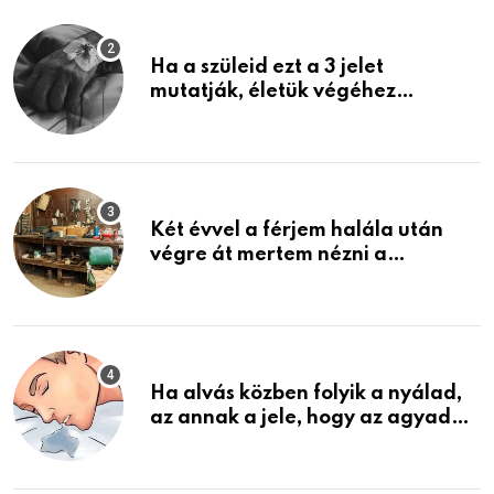
Ha a szüleid ezt a 3 jelet
mutatják, életük végéhez
közeledhetnek. Készülj fel arra,
ami jön
Két évvel a férjem halála után
végre át mertem nézni a
garázsban lévő holmiját – amit
találtam, megváltoztatta az
életemet
Ha alvás közben folyik a nyálad,
az annak a jele, hogy az agyad…