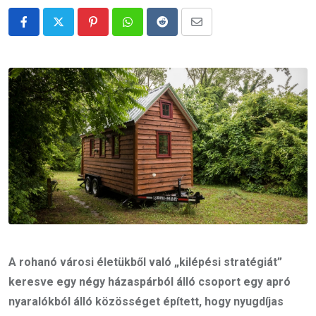
Pinterest
Whatsapp
Reddit
Share
via
Email
A rohanó városi életükből való „kilépési stratégiát”
keresve egy négy házaspárból álló csoport egy apró
nyaralókból álló közösséget épített, hogy nyugdíjas