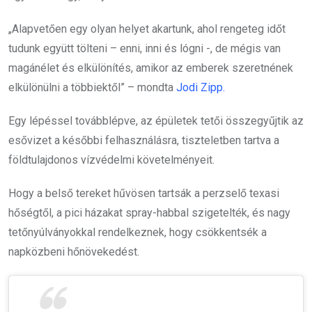
„Alapvetően egy olyan helyet akartunk, ahol rengeteg időt
tudunk együtt tölteni – enni, inni és lógni -, de mégis van
magánélet és elkülönítés, amikor az emberek szeretnének
elkülönülni a többiektől” – mondta
Jodi Zipp.
Egy lépéssel továbblépve, az épületek tetői összegyűjtik az
esővizet a későbbi felhasználásra, tiszteletben tartva a
földtulajdonos vízvédelmi követelményeit.
Hogy a belső tereket hűvösen tartsák a perzselő texasi
hőségtől, a pici házakat spray-habbal szigetelték, és nagy
tetőnyúlványokkal rendelkeznek, hogy csökkentsék a
napközbeni hőnövekedést.