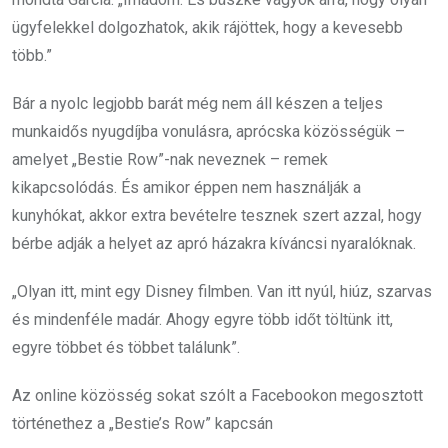
ügyfelekkel dolgozhatok, akik rájöttek, hogy a kevesebb
több.”
Bár a nyolc legjobb barát még nem áll készen a teljes
munkaidős nyugdíjba vonulásra, aprócska közösségük –
amelyet „Bestie Row”-nak neveznek – remek
kikapcsolódás. És amikor éppen nem használják a
kunyhókat, akkor extra bevételre tesznek szert azzal, hogy
bérbe adják a helyet az apró házakra kíváncsi nyaralóknak.
„Olyan itt, mint egy Disney filmben. Van itt nyúl, hiúz, szarvas
és mindenféle madár. Ahogy egyre több időt töltünk itt,
egyre többet és többet találunk”.
Az online közösség sokat szólt a Facebookon megosztott
történethez a „Bestie’s Row” kapcsán