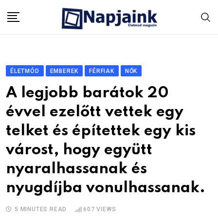
Skip
to
content
ÉLETMÓD
EMBEREK
FÉRFIAK
NŐK
A legjobb barátok 20
évvel ezelőtt vettek egy
telket és építettek egy kis
várost, hogy együtt
nyaralhassanak és
nyugdíjba vonulhassanak.
5 MINUTES READ
607
VIEWS