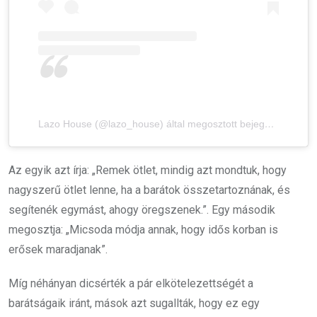
Lazo House (@lazo_house) által megosztott bejegyzés
Az egyik azt írja: „Remek ötlet, mindig azt mondtuk, hogy
nagyszerű ötlet lenne, ha a barátok összetartoznának, és
segítenék egymást, ahogy öregszenek.”. Egy második
megosztja: „Micsoda módja annak, hogy idős korban is
erősek maradjanak”.
Míg néhányan dicsérték a pár elkötelezettségét a
barátságaik iránt, mások azt sugallták, hogy ez egy