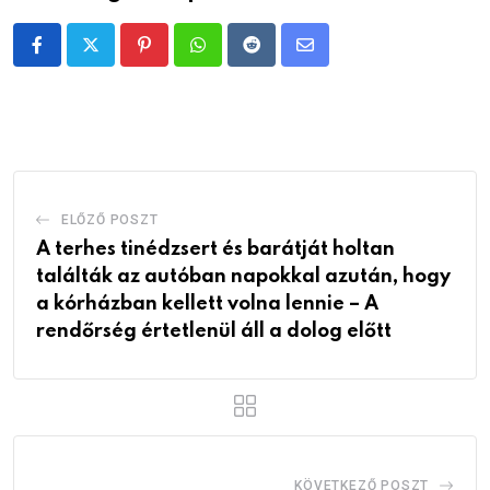
Pinterest
Whatsapp
Reddit
Share
via
Email
ELŐZŐ POSZT
A terhes tinédzsert és barátját holtan
találták az autóban napokkal azután, hogy
a kórházban kellett volna lennie – A
rendőrség értetlenül áll a dolog előtt
KÖVETKEZŐ POSZT