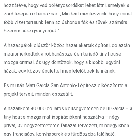
hozzátéve, hogy vad bölénycsordákat lehet látni, amelyek a
zord terepen rohamoznak. „Mindent megteszünk, hogy minél
több vizet tartsunk fenn az őshonos fák és füvek számára.
Szerencsére gyönyörűek.”
A házaspárok először közös házat akartak építeni, de aztán
megismerkedtek a robbanásszerűen terjedő tiny house
mozgalommal, és úgy döntöttek, hogy a kisebb, egyéni
házak, egy közös épülettel megfelelőbbek lennének.
És miután Matt Garcia San Antonio-i építész elkészítette a
projekt terveit, minden összeállt.
A házanként 40 000 dolláros költségvetésen belül Garcia – a
tiny house mozgalmat inspirációként használva – négy
privát, 32 négyzetméteres faházat tervezett, mindegyikben
egy franciaágy, konyhasarok és fürdőszoba található.