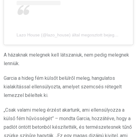
Lazo House (@lazo_house) által megosztott bejegyzés
A házaknak melegnek kell látszaniuk, nem pedig melegnek
lenniük.
Garcia a hideg fém külsőt belülről meleg, hangulatos
kialakítással ellensúlyozta, amelyet szemcsés rétegelt
lemezzel béleltek ki.
„Csak valami meleg érzést akartunk, ami ellensúlyozza a
külső fém hűvösségét” – mondta Garcia, hozzátéve, hogy a
padlót öntött betonból készítették, és természetesnek tűnő
szürke színűre hagyták. „Ez egy magas dizájnú kivitel, ami