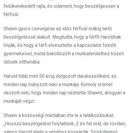
felülkerekedett rajta, és odament, hogy beszélgessen a
férfival.
Shawn gyors csevegése az idős férfival órákig tartó
beszélgetéssé alakult. Megtudta, hogy a férfit Haroldnak
hívják, és hogy a férfi elvesztette a kapcsolatot felnőtt
gyermekeivel, mióta beköltözött a munkaterülethez közeli
idősek otthonába.
Harold több mint 50 évig dolgozott darukezelőként, és
minden nap hiányzott neki a munkája. Komoly örömet
okozott neki, hogy minden nap nézhette Shawnt, ahogyan a
munkáját végzi.
Shawn a közösségi médiában írta le a találkozásukat:
„Hosszú beszélgetést folytattunk, 2 és fél órát, de röviden,
sajnos Harold élete a végéhez közeledik. Szívbillentyű