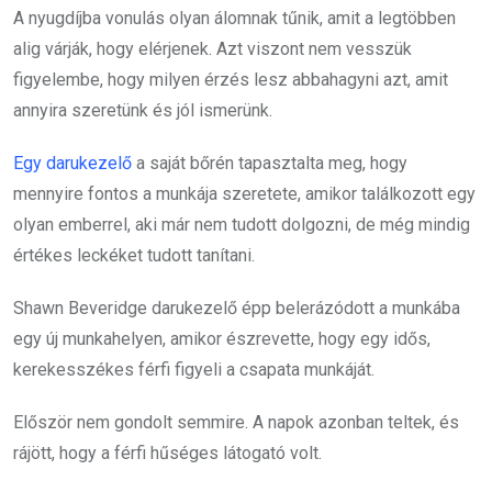
A nyugdíjba vonulás olyan álomnak tűnik, amit a legtöbben
alig várják, hogy elérjenek. Azt viszont nem vesszük
figyelembe, hogy milyen érzés lesz abbahagyni azt, amit
annyira szeretünk és jól ismerünk.
Egy darukezelő
a saját bőrén tapasztalta meg, hogy
mennyire fontos a munkája szeretete, amikor találkozott egy
olyan emberrel, aki már nem tudott dolgozni, de még mindig
értékes leckéket tudott tanítani.
Shawn Beveridge darukezelő épp belerázódott a munkába
egy új munkahelyen, amikor észrevette, hogy egy idős,
kerekesszékes férfi figyeli a csapata munkáját.
Először nem gondolt semmire. A napok azonban teltek, és
rájött, hogy a férfi hűséges látogató volt.