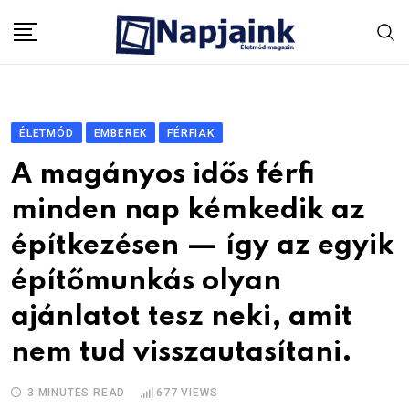
Skip
to
content
ÉLETMÓD
EMBEREK
FÉRFIAK
A magányos idős férfi
minden nap kémkedik az
építkezésen — így az egyik
építőmunkás olyan
ajánlatot tesz neki, amit
nem tud visszautasítani.
3 MINUTES READ
677
VIEWS