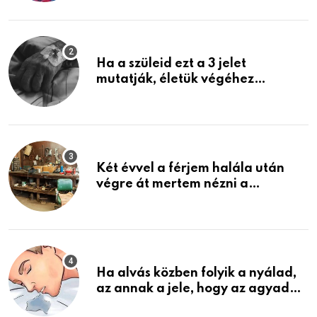
képzelni
Ha a szüleid ezt a 3 jelet
mutatják, életük végéhez
közeledhetnek. Készülj fel arra,
ami jön
Két évvel a férjem halála után
végre át mertem nézni a
garázsban lévő holmiját – amit
találtam, megváltoztatta az
életemet
Ha alvás közben folyik a nyálad,
az annak a jele, hogy az agyad…