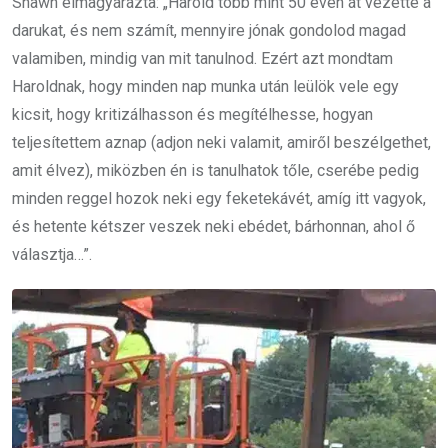
Shawn elmagyarázta: „Harold több mint 50 éven át vezette a
darukat, és nem számít, mennyire jónak gondolod magad
valamiben, mindig van mit tanulnod. Ezért azt mondtam
Haroldnak, hogy minden nap munka után leülök vele egy
kicsit, hogy kritizálhasson és megítélhesse, hogyan
teljesítettem aznap (adjon neki valamit, amiről beszélgethet,
amit élvez), miközben én is tanulhatok tőle, cserébe pedig
minden reggel hozok neki egy feketekávét, amíg itt vagyok,
és hetente kétszer veszek neki ebédet, bárhonnan, ahol ő
választja…”.