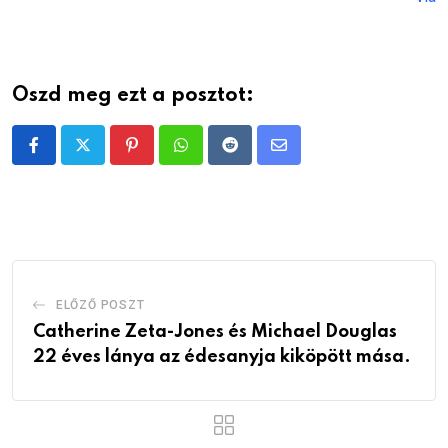
Oszd meg ezt a posztot:
Pinterest
Whatsapp
Reddit
Share
via
Email
ELŐZŐ POSZT
Catherine Zeta-Jones és Michael Douglas
22 éves lánya az édesanyja kiköpött mása.