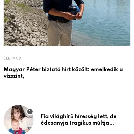
ÉLETMÓD
E
Magyar Péter biztató hírt közölt: emelkedik a
Ö
vízszint,
a
Fia világhírű híresség lett, de
édesanyja tragikus múltja
rosszabb, mint azt el tudnád