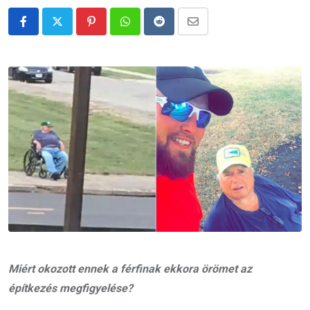
Pinterest
Whatsapp
Reddit
Share
via
Email
Miért okozott ennek a férfinak ekkora örömet az
építkezés megfigyelése?