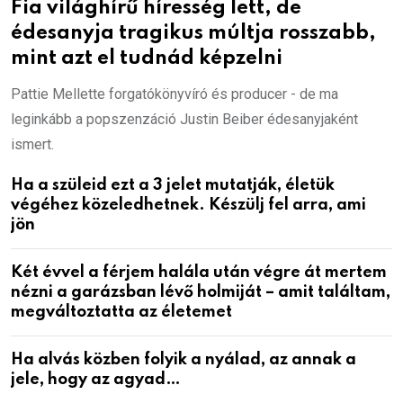
Fia világhírű híresség lett, de
édesanyja tragikus múltja rosszabb,
mint azt el tudnád képzelni
Pattie Mellette forgatókönyvíró és producer - de ma
leginkább a popszenzáció Justin Beiber édesanyjaként
ismert.
Ha a szüleid ezt a 3 jelet mutatják, életük
végéhez közeledhetnek. Készülj fel arra, ami
jön
Két évvel a férjem halála után végre át mertem
nézni a garázsban lévő holmiját – amit találtam,
megváltoztatta az életemet
Ha alvás közben folyik a nyálad, az annak a
jele, hogy az agyad…