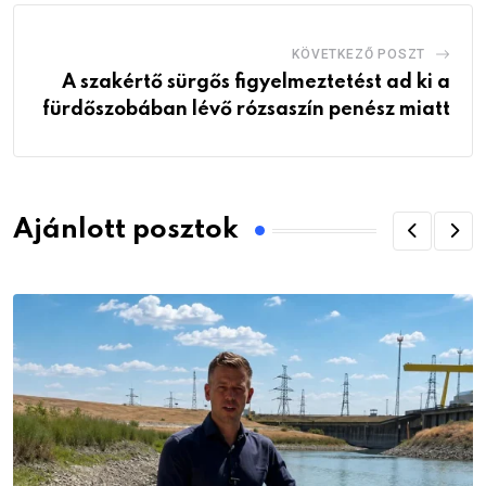
KÖVETKEZŐ POSZT
A szakértő sürgős figyelmeztetést ad ki a
fürdőszobában lévő rózsaszín penész miatt
Ajánlott posztok