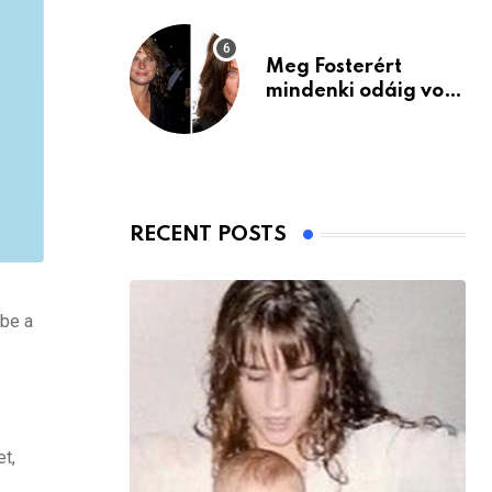
Meg Fosterért
mindenki odáig volt
– itt van ma, 77
évesen
RECENT POSTS
 be a
t,