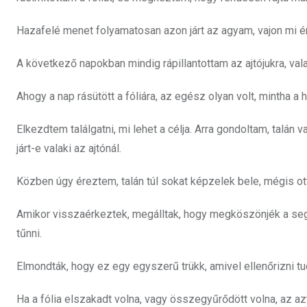
Hazafelé menet folyamatosan azon járt az agyam, vajon mi ér
A következő napokban mindig rápillantottam az ajtójukra, va
Ahogy a nap rásütött a fóliára, az egész olyan volt, mintha a 
Elkezdtem találgatni, mi lehet a célja. Arra gondoltam, talán
járt-e valaki az ajtónál.
Közben úgy éreztem, talán túl sokat képzelek bele, mégis ot
Amikor visszaérkeztek, megálltak, hogy megköszönjék a segí
tűnni.
Elmondták, hogy ez egy egyszerű trükk, amivel ellenőrizni tud
Ha a fólia elszakadt volna, vagy összegyűrődött volna, az azt