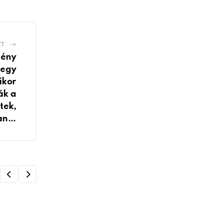
ZT
gény
 egy
ikor
ák a
tek,
ban…