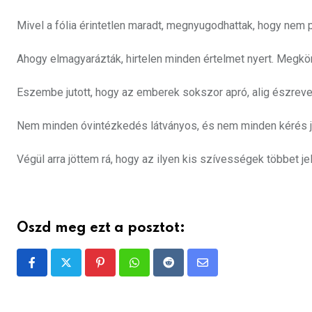
Mivel a fólia érintetlen maradt, megnyugodhattak, hogy nem p
Ahogy elmagyarázták, hirtelen minden értelmet nyert. Megkö
Eszembe jutott, hogy az emberek sokszor apró, alig észreve
Nem minden óvintézkedés látványos, és nem minden kérés já
Végül arra jöttem rá, hogy az ilyen kis szívességek többet j
Oszd meg ezt a posztot:
Pinterest
Whatsapp
Reddit
Share
via
Email