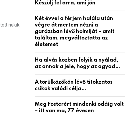
Készülj fel arra, ami jön
Két évvel a férjem halála után
ott nekik.
végre át mertem nézni a
garázsban lévő holmiját – amit
találtam, megváltoztatta az
életemet
Ha alvás közben folyik a nyálad,
az annak a jele, hogy az agyad…
A törülközőkön lévő titokzatos
csíkok valódi célja…
Meg Fosterért mindenki odáig volt
– itt van ma, 77 évesen