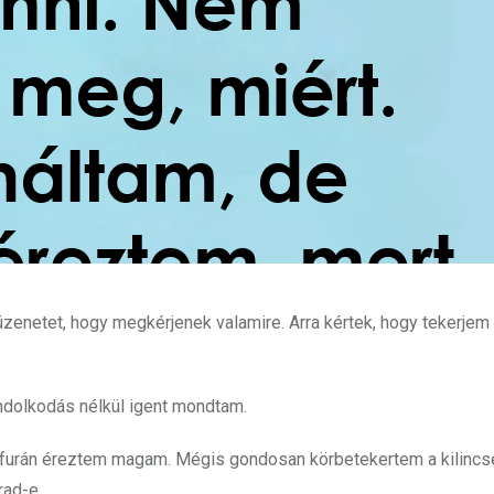
zenetet, hogy megkérjenek valamire. Arra kértek, hogy tekerjem
ndolkodás nélkül igent mondtam.
sé furán éreztem magam. Mégis gondosan körbetekertem a kilincse
rad-e.