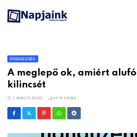
Skip
to
content
ÉRDEKESSÉG
A meglepő ok, amiért aluf
kilincsét
1 MINUTE READ
4479
VIEWS
Pinterest
Whatsapp
Reddit