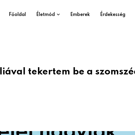
Főoldal
Életmód
Emberek
Érdekesség
óliával tekertem be a szomsz