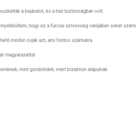
iszkálták a bejáratot, és a ház biztonságban volt.
nnyebbültem, hogy ez a furcsa szívesség valójában sokat számít
hető módon óvják azt, ami fontos számukra.
r magyarázattal.
elentenek, mint gondolnánk, mert bizalmon alapulnak.