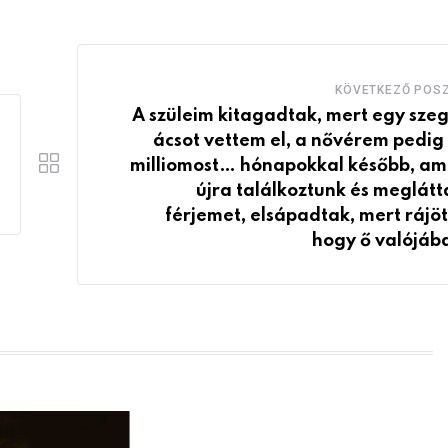
KÖVETKEZŐ POS
A szüleim kitagadtak, mert egy sze
ácsot vettem el, a nővérem pedig
milliomost… hónapokkal később, am
újra találkoztunk és meglátt
férjemet, elsápadtak, mert rájöt
hogy ő valójá