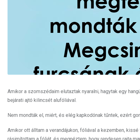
Amikor a szomszédaim elutaztak nyaralni, hagytak egy hangü
bejárati ajtó kilincsét alufóliával.
Nem mondták el, miért, és elég kapkodónak tűntek, ezért go
Amikor ott álltam a verandájukon, fóliával a kezemben, kis
rásimítottam a fóliát, és megnéztem, hogy rendesen rajta ma