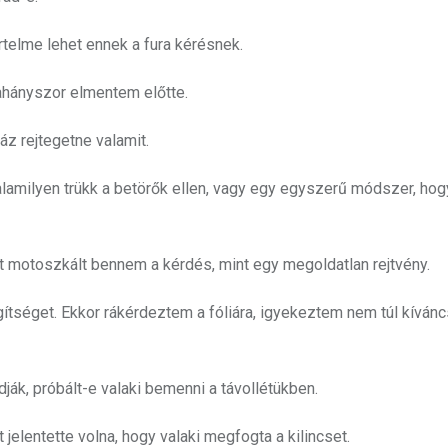
telme lehet ennek a fura kérésnek.
lahányszor elmentem előtte.
ház rejtegetne valamit.
 valamilyen trükk a betörők ellen, vagy egy egyszerű módszer, hog
t motoszkált bennem a kérdés, mint egy megoldatlan rejtvény.
tséget. Ekkor rákérdeztem a fóliára, igyekeztem nem túl kívánc
ják, próbált-e valaki bemenni a távollétükben.
 jelentette volna, hogy valaki megfogta a kilincset.