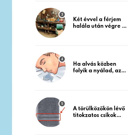
Készülj fel arra, ami
jön
Két évvel a férjem
halála után végre át
mertem nézni a
garázsban lévő
holmiját – amit
találtam,
megváltoztatta az
Ha alvás közben
életemet
folyik a nyálad, az
annak a jele, hogy
az agyad…
A törülközőkön lévő
titokzatos csíkok
valódi célja…