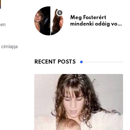
Meg Fosterért
mindenki odáig volt
ben
– itt van ma, 77
évesen
 címlapja
RECENT POSTS