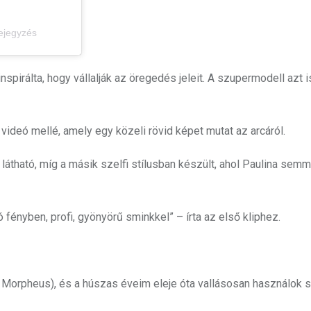
bejegyzés
spirálta, hogy vállalják az öregedés jeleit. A szupermodell azt i
videó mellé, amely egy közeli rövid képet mutat az arcáról.
 látható, míg a másik szelfi stílusban készült, ahol Paulina semm
ó fényben, profi, gyönyörű sminkkel” – írta az első kliphez.
 Morpheus), és a húszas éveim eleje óta vallásosan használok sp