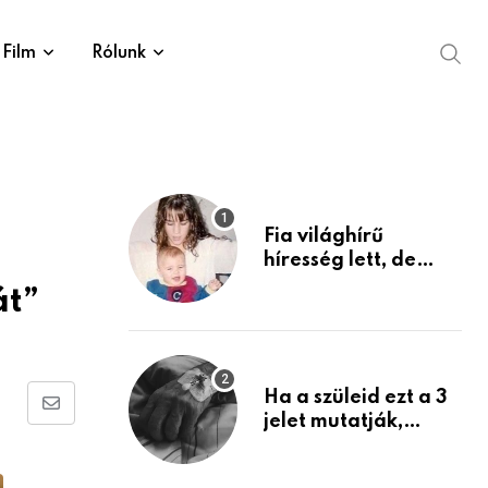
Film
Rólunk
Fia világhírű
híresség lett, de
édesanyja tragikus
át”
múltja rosszabb,
mint azt el tudnád
képzelni
Ha a szüleid ezt a 3
Share
jelet mutatják,
életük végéhez
via
közeledhetnek.
Email