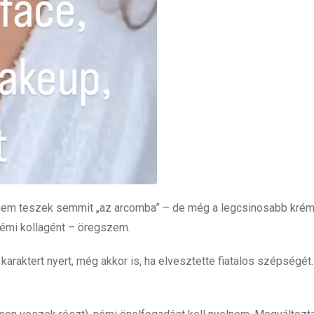
gy nem teszek semmit „az arcomba” – de még a legcsinosabb kré
 némi kollagént – öregszem.
araktert nyert, még akkor is, ha elvesztette fiatalos szépségét