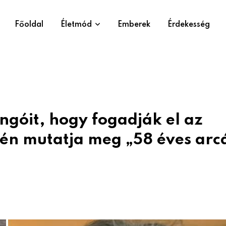
Főoldal
Életmód
Emberek
Érdekesség
ngóit, hogy fogadják el az
én mutatja meg „58 éves arc