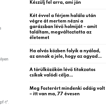
Készülj fel arra, ami jön
Két évvel a férjem halála után
végre át mertem nézni a
garázsban lévő holmiját – amit
s
találtam, megváltoztatta az
életemet
Ha alvás közben folyik a nyálad,
az annak a jele, hogy az agyad…
ilyen
A törülközőkön lévő titokzatos
csíkok valódi célja…
Meg Fosterért mindenki odáig volt
– itt van ma, 77 évesen
f-t”.