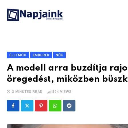
Skip
to
content
ÉLETMÓD
EMBEREK
NŐK
A modell arra buzdítja rajo
öregedést, miközben büszk
3 MINUTES READ
594
VIEWS
Pinterest
Whatsapp
Reddit