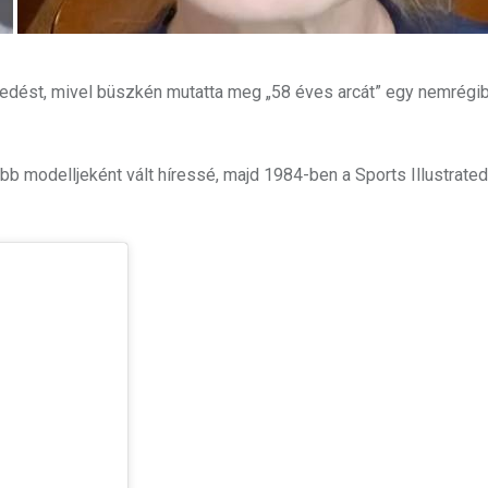
egedést, mivel büszkén mutatta meg „58 éves arcát” egy nemrégi
bb modelljeként vált híressé, majd 1984-ben a Sports Illustrated