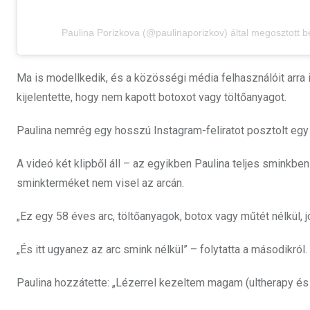
Paulina Porizkova (@paulinaporizkov) által megosztott 
Ma is modellkedik, és a közösségi média felhasználóit arra in
kijelentette, hogy nem kapott botoxot vagy töltőanyagot.
Paulina nemrég egy hosszú Instagram-feliratot posztolt egy 
A videó két klipből áll – az egyikben Paulina teljes sminkben
sminkterméket nem visel az arcán.
„Ez egy 58 éves arc, töltőanyagok, botox vagy műtét nélkül, j
„És itt ugyanez az arc smink nélkül” – folytatta a másodikról.
Paulina hozzátette: „Lézerrel kezeltem magam (ultherapy és