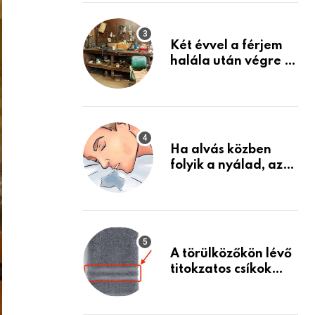
Készülj fel arra, ami
jön
Két évvel a férjem
halála után végre át
mertem nézni a
garázsban lévő
holmiját – amit
találtam,
megváltoztatta az
Ha alvás közben
életemet
folyik a nyálad, az
annak a jele, hogy
az agyad…
A törülközőkön lévő
titokzatos csíkok
valódi célja…