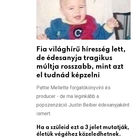
Fia világhírű híresség lett,
de édesanyja tragikus
múltja rosszabb, mint azt
el tudnád képzelni
Pattie Mellette forgatókönyvíró és
producer - de ma leginkább a
popszenzáció Justin Beiber édesanyjaként
ismert.
Ha a szüleid ezt a 3 jelet mutatják,
életük végéhez közeledhetnek.