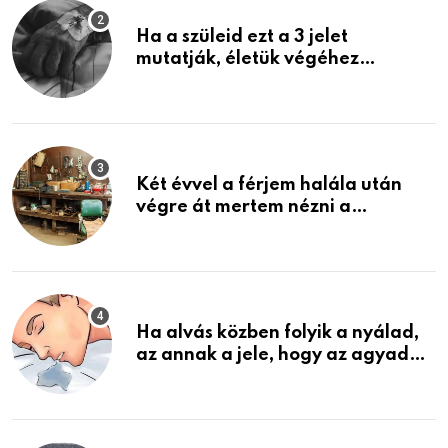
Ha a szüleid ezt a 3 jelet
mutatják, életük végéhez
közeledhetnek. Készülj fel arra,
ami jön
Két évvel a férjem halála után
végre át mertem nézni a
garázsban lévő holmiját – amit
találtam, megváltoztatta az
életemet
Ha alvás közben folyik a nyálad,
az annak a jele, hogy az agyad…