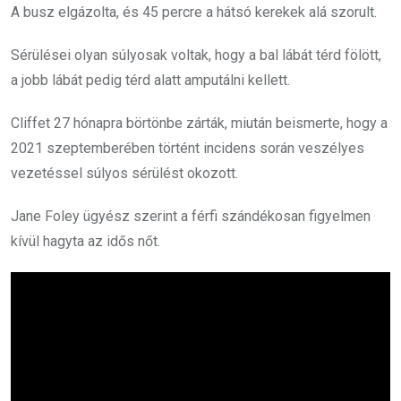
A busz elgázolta, és 45 percre a hátsó kerekek alá szorult.
Sérülései olyan súlyosak voltak, hogy a bal lábát térd fölött,
a jobb lábát pedig térd alatt amputálni kellett.
Cliffet 27 hónapra börtönbe zárták, miután beismerte, hogy a
2021 szeptemberében történt incidens során veszélyes
vezetéssel súlyos sérülést okozott.
Jane Foley ügyész szerint a férfi szándékosan figyelmen
kívül hagyta az idős nőt.