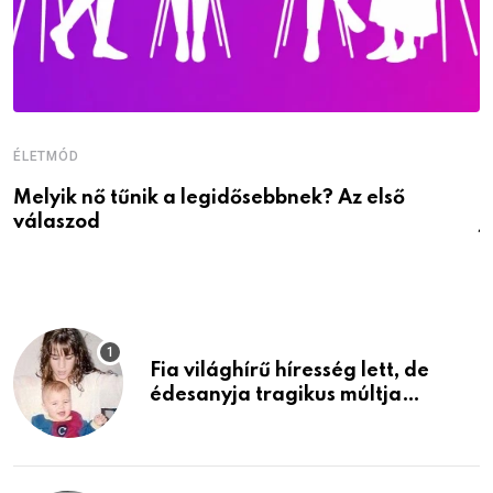
ÉLETMÓD
É
Melyik nő tűnik a legidősebbnek? Az első
D
válaszod
j
Fia világhírű híresség lett, de
édesanyja tragikus múltja
rosszabb, mint azt el tudnád
képzelni