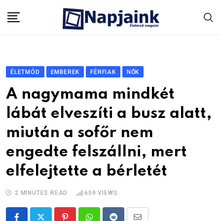
Skip
to
content
ÉLETMÓD
EMBEREK
FÉRFIAK
NŐK
A nagymama mindkét
lábát elveszíti a busz alatt,
miután a sofőr nem
engedte felszállni, mert
elfelejtette a bérletét
2 MINUTES READ
659
VIEWS