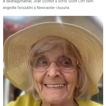
A dédnagymamát, Joan Scottot a sofőr, Scott Cliff nem
engedte felszállni a Newcastle-i buszra.