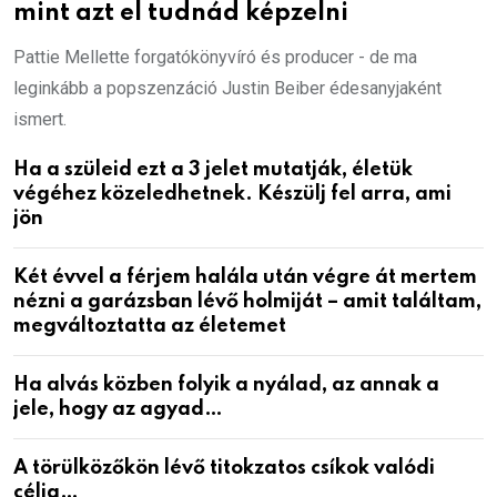
mint azt el tudnád képzelni
Pattie Mellette forgatókönyvíró és producer - de ma
leginkább a popszenzáció Justin Beiber édesanyjaként
ismert.
Ha a szüleid ezt a 3 jelet mutatják, életük
végéhez közeledhetnek. Készülj fel arra, ami
jön
Két évvel a férjem halála után végre át mertem
nézni a garázsban lévő holmiját – amit találtam,
megváltoztatta az életemet
Ha alvás közben folyik a nyálad, az annak a
jele, hogy az agyad…
A törülközőkön lévő titokzatos csíkok valódi
célja…