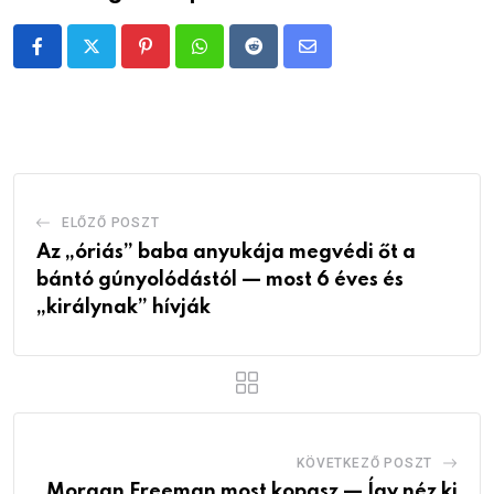
Pinterest
Whatsapp
Reddit
Share
via
Email
ELŐZŐ POSZT
Az „óriás” baba anyukája megvédi őt a
bántó gúnyolódástól — most 6 éves és
„királynak” hívják
KÖVETKEZŐ POSZT
Morgan Freeman most kopasz — Így néz ki