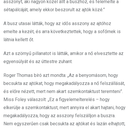
asszonyt, aki nagyon közel állt a buszhoz, és felemelte a
sétapálcáját, amely ekkor beszorult az ajtók közé.”
A busz utasai látták, hogy az idős asszony az ajtóhoz
emelte a kezét, és arra következtettek, hogy a sofőrnek is
látnia kellett őt.
Azt a szörnyű pillanatot is látták, amikor a nő elvesztette az
egyensúlyát és az úttestre zuhant.
Roger Thomas bíró azt mondta: „Az a benyomásom, hogy
becsukta az ajtókat, hogy megakadályozza a nő felszállását,
és előre nézett, mert nem akart szemkontaktust teremteni”.
Miss Foley válaszolt: „Ez a figyelemelterelés – hogy
elkerülje a szemkontaktust, mert annyira el akart hajtani, hogy
megakadályozza, hogy az asszony felszálljon a buszra.
Nem egyszerűen csak becsukta az ajtókat és lazán elhajtott,