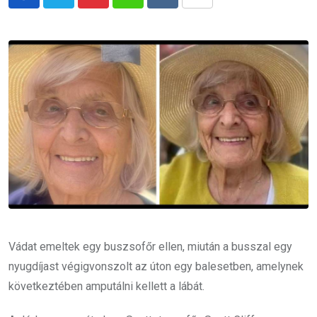
Pinterest
Whatsapp
Reddit
Share
via
Email
Vádat emeltek egy buszsofőr ellen, miután a busszal egy
nyugdíjast végigvonszolt az úton egy balesetben, amelynek
következtében amputálni kellett a lábát.