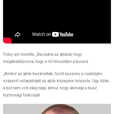
Foley azt mondta: „Becsukta az ajtókat, hogy
megakadályozza, hogy a nő felszálljon a buszra.
„Amikor az ajtók bezáródtak, Scott asszony a csuklójára
szíjazott sétapálcáját az ajtók közepére helyezte. Úgy tűnik,
a bot nem volt elég nagy ahhoz, hogy aktiválja a busz
biztonsági funkcióját.