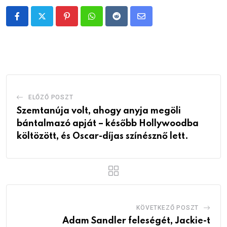
Pinterest
Whatsapp
Reddit
Share
via
Email
ELŐZŐ POSZT
Szemtanúja volt, ahogy anyja megöli
bántalmazó apját – később Hollywoodba
költözött, és Oscar-díjas színésznő lett.
KÖVETKEZŐ POSZT
Adam Sandler feleségét, Jackie-t