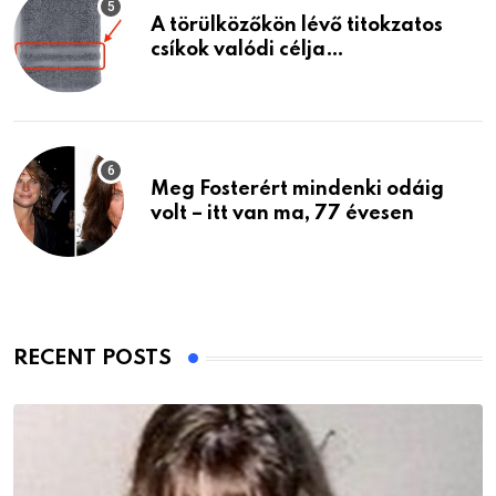
A törülközőkön lévő titokzatos
csíkok valódi célja…
Meg Fosterért mindenki odáig
volt – itt van ma, 77 évesen
RECENT POSTS