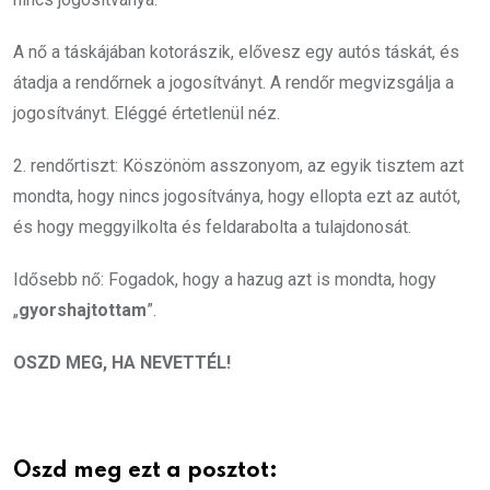
A nő a táskájában kotorászik, elővesz egy autós táskát, és
átadja a rendőrnek a jogosítványt. A rendőr megvizsgálja a
jogosítványt. Eléggé értetlenül néz.
2. rendőrtiszt: Köszönöm asszonyom, az egyik tisztem azt
mondta, hogy nincs jogosítványa, hogy ellopta ezt az autót,
és hogy meggyilkolta és feldarabolta a tulajdonosát.
Idősebb nő: Fogadok, hogy a hazug azt is mondta, hogy
„
gyorshajtottam
”.
OSZD MEG, HA NEVETTÉL!
Oszd meg ezt a posztot: