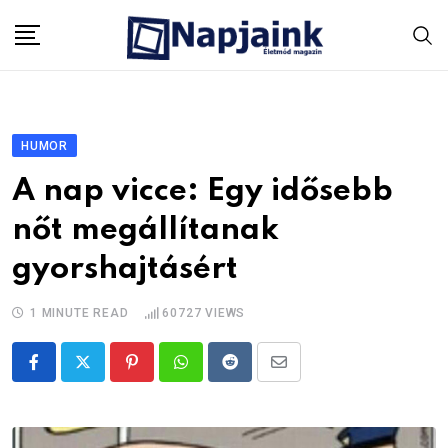
Skip
to
content
HUMOR
A nap vicce: Egy idősebb
nőt megállítanak
gyorshajtásért
1 MINUTE READ
60727
VIEWS
Pinterest
Whatsapp
Reddit
Share
via
Email