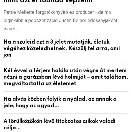
mint azt el tudnád képzelni
Pattie Mellette forgatókönyvíró és producer - de ma
leginkább a popszenzáció Justin Beiber édesanyjaként
ismert.
Ha a szüleid ezt a 3 jelet mutatják, életük
végéhez közeledhetnek. Készülj fel arra, ami
jön
Két évvel a férjem halála után végre át mertem
nézni a garázsban lévő holmiját – amit találtam,
megváltoztatta az életemet
Ha alvás közben folyik a nyálad, az annak a
jele, hogy az agyad…
A törülközőkön lévő titokzatos csíkok valódi
célja…