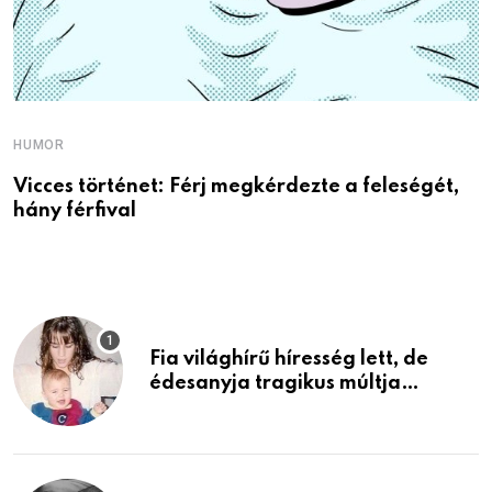
HUMOR
H
Vicces történet: Férj megkérdezte a feleségét,
6
hány férfival
Fia világhírű híresség lett, de
édesanyja tragikus múltja
rosszabb, mint azt el tudnád
képzelni