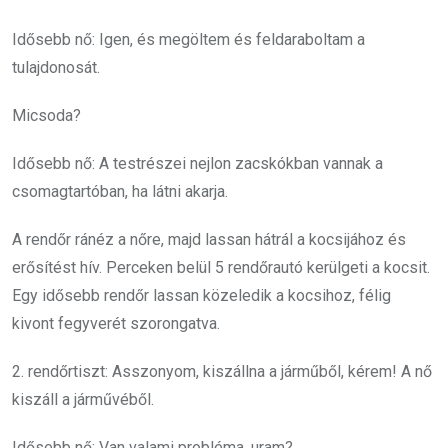
Idősebb nő: Igen, és megöltem és feldaraboltam a
tulajdonosát.
Micsoda?
Idősebb nő: A testrészei nejlon zacskókban vannak a
csomagtartóban, ha látni akarja.
A rendőr ránéz a nőre, majd lassan hátrál a kocsijához és
erősítést hív. Perceken belül 5 rendőrautó kerülgeti a kocsit.
Egy idősebb rendőr lassan közeledik a kocsihoz, félig
kivont fegyverét szorongatva.
2. rendőrtiszt: Asszonyom, kiszállna a járműből, kérem! A nő
kiszáll a járművéből.
Idősebb nő: Van valami probléma, uram?