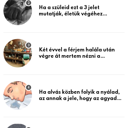
Ha a szüleid ezt a 3 jelet
mutatják, életük végéhez
közeledhetnek. Készülj fel arra,
ami jön
Két évvel a férjem halála után
végre át mertem nézni a
garázsban lévő holmiját – amit
találtam, megváltoztatta az
életemet
Ha alvás közben folyik a nyálad,
az annak a jele, hogy az agyad…