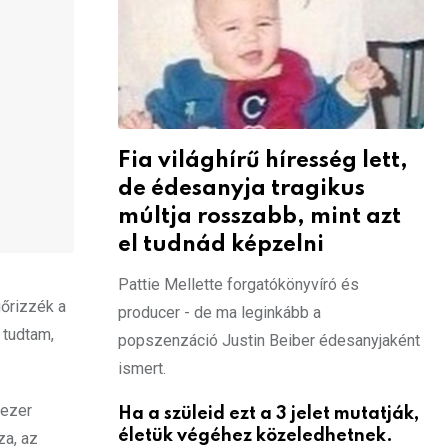
Fia világhírű híresség lett,
de édesanyja tragikus
múltja rosszabb, mint azt
el tudnád képzelni
Pattie Mellette forgatókönyvíró és
gőrizzék a
producer - de ma leginkább a
 tudtam,
popszenzáció Justin Beiber édesanyjaként
ismert.
 ezer
Ha a szüleid ezt a 3 jelet mutatják,
életük végéhez közeledhetnek.
za, az