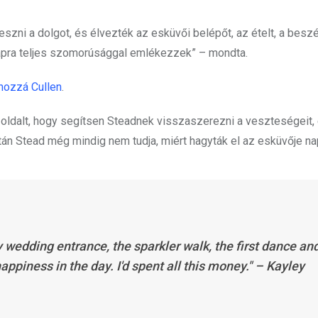
eszni a dolgot, és élvezték az esküvői belépőt, az ételt, a besz
napra teljes szomorúsággal emlékezzek” – mondta.
 hozzá Cullen
.
oldalt, hogy segítsen Steadnek visszaszerezni a veszteségeit, 
után Stead még mindig nem tudja, miért hagyták el az esküvője na
wedding entrance, the sparkler walk, the first dance an
appiness in the day. I'd spent all this money." – Kayley