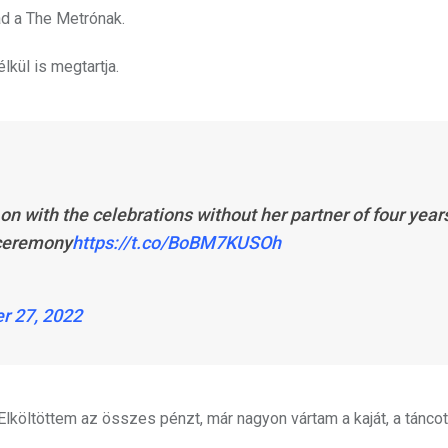
ad a The Metrónak.
lkül is megtartja.
n with the celebrations without her partner of four year
 ceremony
https://t.co/BoBM7KUSOh
r 27, 2022
lköltöttem az összes pénzt, már nagyon vártam a kaját, a táncot