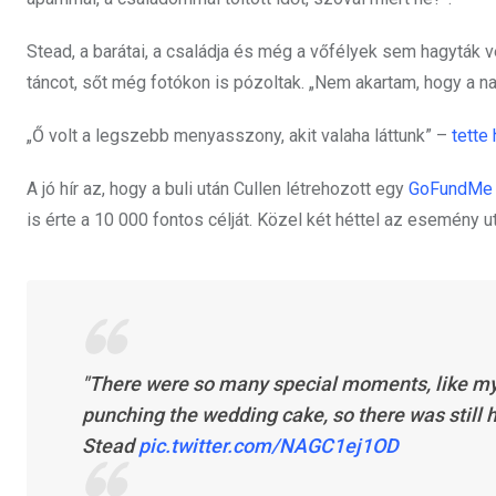
Stead, a barátai, a családja és még a vőfélyek sem hagyták v
táncot, sőt még fotókon is pózoltak. „Nem akartam, hogy a 
„Ő volt a legszebb menyasszony, akit valaha láttunk” –
tette
A jó hír az, hogy a buli után Cullen létrehozott egy
GoFundMe
is érte a 10 000 fontos célját. Közel két héttel az esemény 
"There were so many special moments, like my 
punching the wedding cake, so there was still h
Stead
pic.twitter.com/NAGC1ej1OD