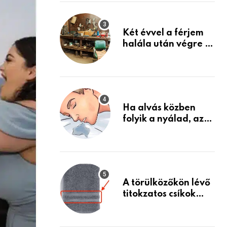
Készülj fel arra, ami
jön
Két évvel a férjem
halála után végre át
mertem nézni a
garázsban lévő
holmiját – amit
találtam,
megváltoztatta az
Ha alvás közben
életemet
folyik a nyálad, az
annak a jele, hogy
az agyad…
A törülközőkön lévő
titokzatos csíkok
valódi célja…