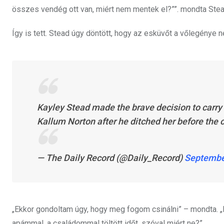
összes vendég ott van, miért nem mentek el?””. mondta Ste
Így is tett. Stead úgy döntött, hogy az esküvőt a vőlegénye né
Kayley Stead made the brave decision to carry o
Kallum Norton after he ditched her before the
— The Daily Record (@Daily_Record)
Septembe
„Ekkor gondoltam úgy, hogy meg fogom csinálni” – mondta. „E
apámmal, a családommal töltött időt, szóval miért ne?”.