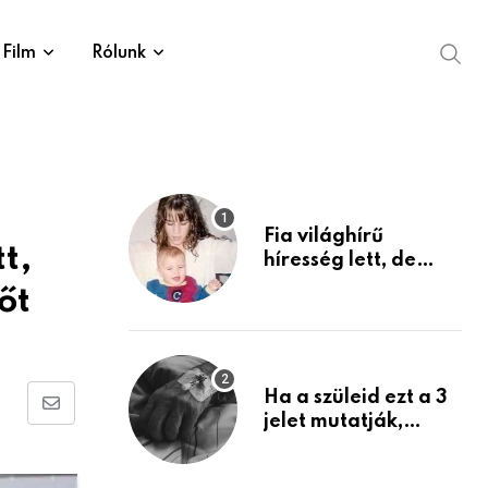
Film
Rólunk
Fia világhírű
t,
híresség lett, de
édesanyja tragikus
őt
múltja rosszabb,
mint azt el tudnád
képzelni
Ha a szüleid ezt a 3
Share
jelet mutatják,
életük végéhez
via
közeledhetnek.
Email