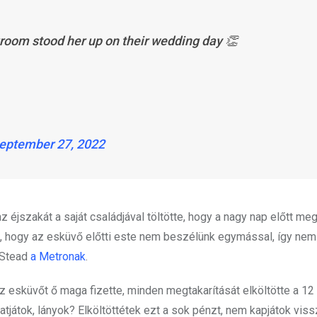
groom stood her up on their wedding day 👏
eptember 27, 2022
 éjszakát a saját családjával töltötte, hogy a nagy nap előtt me
, hogy az esküvő előtti este nem beszélünk egymással, így nem
 Stead
a Metronak
.
z esküvőt ő maga fizette, minden megtakarítását elköltötte a 12
tatjátok, lányok? Elköltöttétek ezt a sok pénzt, nem kapjátok viss