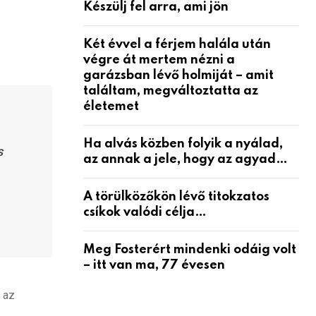
Készülj fel arra, ami jön
Két évvel a férjem halála után
végre át mertem nézni a
garázsban lévő holmiját – amit
találtam, megváltoztatta az
életemet
Ha alvás közben folyik a nyálad,
s
az annak a jele, hogy az agyad…
A törülközőkön lévő titokzatos
csíkok valódi célja…
Meg Fosterért mindenki odáig volt
– itt van ma, 77 évesen
 az