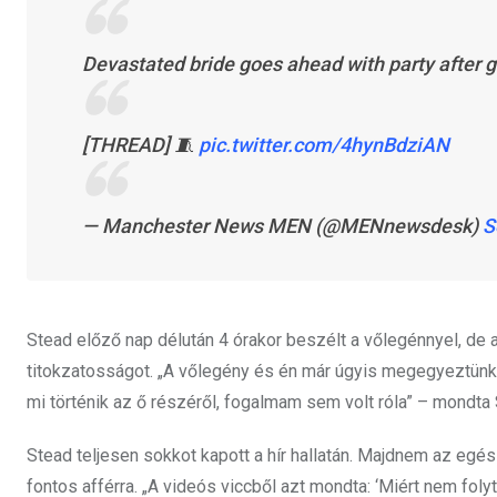
Devastated bride goes ahead with party after 
[THREAD] 🧵
pic.twitter.com/4hynBdziAN
— Manchester News MEN (@MENnewsdesk)
S
Stead előző nap délután 4 órakor beszélt a vőlegénnyel, de az
titokzatosságot. „A vőlegény és én már úgyis megegyeztünk
mi történik az ő részéről, fogalmam sem volt róla” – mondta
Stead teljesen sokkot kapott a hír hallatán. Majdnem az egés
fontos afférra. „A videós viccből azt mondta: ‘Miért nem foly