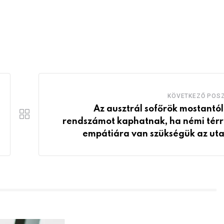
KÖVETKEZŐ POS
Az ausztrál sofőrök mostantól
rendszámot kaphatnak, ha némi térr
empátiára van szükségük az ut