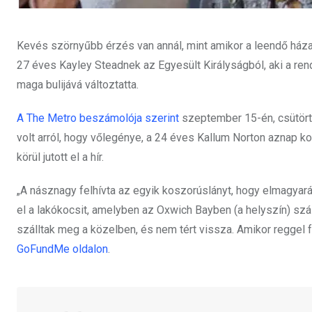
Kevés szörnyűbb érzés van annál, mint amikor a leendő háza
27 éves Kayley Steadnek az Egyesült Királyságból, aki a rendk
maga bulijává változtatta.
A The Metro beszámolója szerint
szeptember 15-én, csütört
volt arról, hogy vőlegénye, a 24 éves Kallum Norton aznap k
körül jutott el a hír.
„A násznagy felhívta az egyik koszorúslányt, hogy elmagyar
el a lakókocsit, amelyben az Oxwich Bayben (a helyszín) szá
szálltak meg a közelben, és nem tért vissza. Amikor reggel fe
GoFundMe oldalon
.