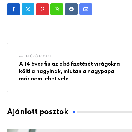
Pinterest
Whatsapp
Reddit
Share
via
Email
ELŐZŐ POSZT
A 14 éves fiú az első fizetését virágokra
költi a nagyinak, miután a nagypapa
már nem lehet vele
Ajánlott posztok