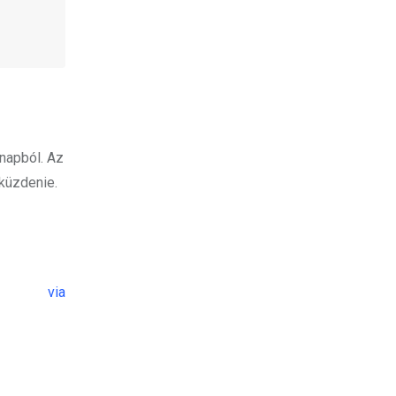
 napból. Az
gküzdenie.
via