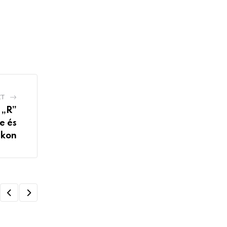
ZT
 „R”
e és
akon