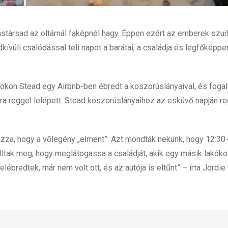
stársad az oltárnál faképnél hagy. Éppen ezért az emberek szur
ívüli csalódással teli napot a barátai, a családja és legfőképpe
ökön Stead egy Airbnb-ben ébredt a koszorúslányaival, és fog
ora reggel lelépett. Stead koszorúslányaihoz az esküvő napján re
ázza, hogy a vőlegény „elment”. Azt mondták nekünk, hogy 12:30
lltak meg, hogy meglátogassa a családját, akik egy másik lakók
lébredtek, már nem volt ott, és az autója is eltűnt” – írta Jordie