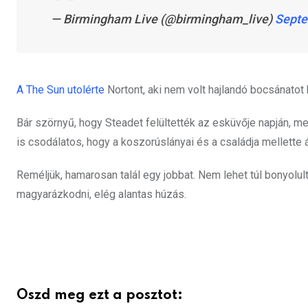
— Birmingham Live (@birmingham_live)
Septe
A The Sun utolérte
Nortont, aki nem volt hajlandó bocsánatot 
Bár szörnyű, hogy Steadet felültették az esküvője napján, meg
is csodálatos, hogy a koszorúslányai és a családja mellette
Reméljük, hamarosan talál egy jobbat. Nem lehet túl bonyolult
magyarázkodni, elég alantas húzás.
Oszd meg ezt a posztot: