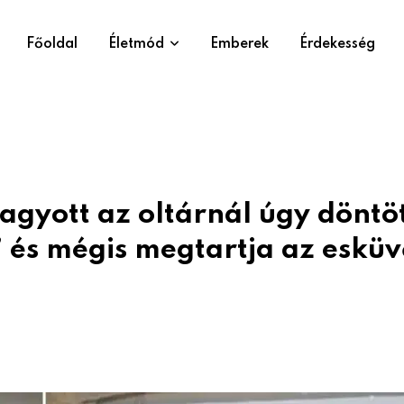
Főoldal
Életmód
Emberek
Érdekesség
hagyott az oltárnál úgy döntöt
 és mégis megtartja az esküv