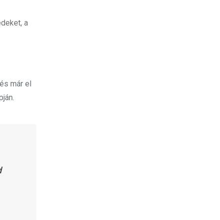
édeket, a
és már el
pján.
d