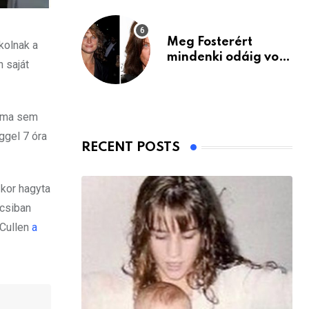
Meg Fosterért
kolnak a
mindenki odáig volt
n saját
– itt van ma, 77
évesen
alma sem
ggel 7 óra
RECENT POSTS
-kor hagyta
ocsiban
 Cullen
a