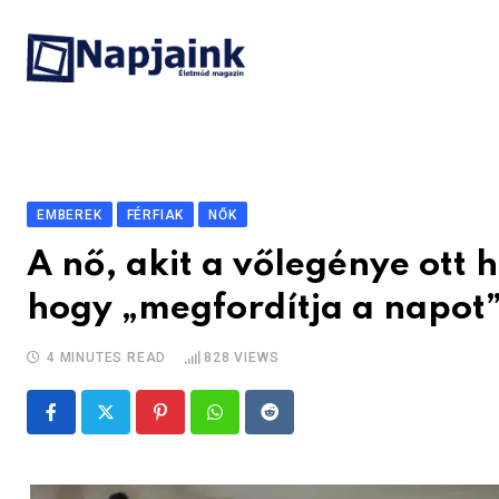
Skip
to
content
EMBEREK
FÉRFIAK
NŐK
A nő, akit a vőlegénye ott 
hogy „megfordítja a napot”
4 MINUTES READ
828
VIEWS
Pinterest
Whatsapp
Reddit