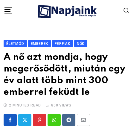
Skip
to
content
ÉLETMÓD
EMBEREK
FÉRFIAK
NŐK
A nő azt mondja, hogy
megerősödött, miután egy
év alatt több mint 300
emberrel feküdt le
2 MINUTES READ
850
VIEWS
Pinterest
Whatsapp
Reddit
Share
via