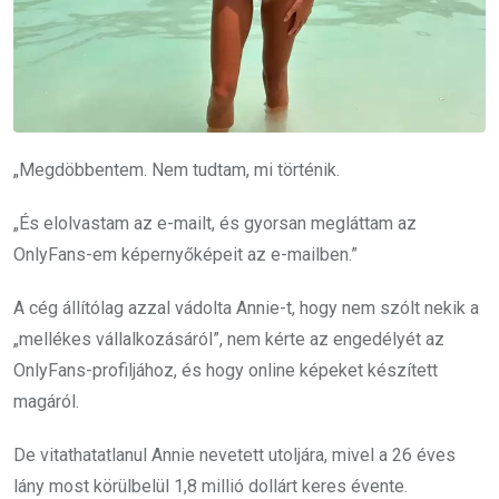
„Megdöbbentem. Nem tudtam, mi történik.
„És elolvastam az e-mailt, és gyorsan megláttam az
OnlyFans-em képernyőképeit az e-mailben.”
A cég állítólag azzal vádolta Annie-t, hogy nem szólt nekik a
„mellékes vállalkozásáról”, nem kérte az engedélyét az
OnlyFans-profiljához, és hogy online képeket készített
magáról.
De vitathatatlanul Annie nevetett utoljára, mivel a 26 éves
lány most körülbelül 1,8 millió dollárt keres évente.