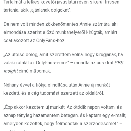
Tartalmát a lelkes követői javaslatai révén sikerül frissen
tartania, akik „ajánlanak dolgokat”.
De nem volt minden zökkenőmentes Annie számára, aki
elmondása szerint előző munkahelyéről kirúgták, amiért
csatlakozott az OnlyFans-hoz.
„Az utolsó dolog, amit szerettem volna, hogy kirúgjanak, ha
valaki rátalál az OnlyFans-emre” – mondta az ausztrál
SBS
Insight
című műsornak.
Néhány évvel a fiókja elindítása után Annie új munkát
kezdett, és a cég tudomást szerzett az oldaláról.
„Épp akkor kezdtem új munkát. Az ötödik napon voltam, és
aznap tényleg hazamentem betegen, és kaptam egy e-mailt,
amelyben közölték, hogy felmondták a szerződésemet” –