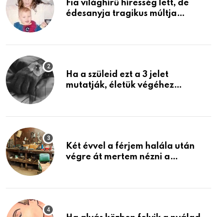
Fia világhírű híresség lett, de
édesanyja tragikus múltja
rosszabb, mint azt el tudnád
képzelni
Ha a szüleid ezt a 3 jelet
mutatják, életük végéhez
közeledhetnek. Készülj fel arra,
ami jön
Két évvel a férjem halála után
végre át mertem nézni a
garázsban lévő holmiját – amit
találtam, megváltoztatta az
életemet