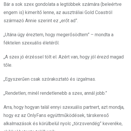
Bár a sok szex gondolata a legtöbbek számára (beleértve
engem is) kimerítő lenne, az ausztráliai Gold Coastról
származó Annie szerint ez „erőt ad”.
„Utána úgy éreztem, hogy megerősödtem” – mondta a
féktelen szexuális életéről.
„A szex jó érzéssel tölt el. Azért van, hogy jól érezd magad
tőle.
„Egyszerűen csak szórakoztató és izgalmas.
„Rendetlen; minél rendetlenebb a szex, annál jobb.”
Arra, hogy hogyan talál ennyi szexuális partnert, azt mondja,
hogy ez az OnlyFans együttműködések, társkereső
alkalmazások és körülbelül nyolc „törzsvendég” keveréke,