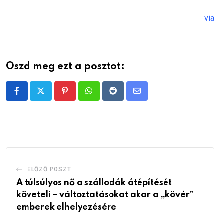
via
Oszd meg ezt a posztot:
Pinterest
Whatsapp
Reddit
Share
via
Email
ELŐZŐ POSZT
A túlsúlyos nő a szállodák átépítését
követeli – változtatásokat akar a „kövér”
emberek elhelyezésére