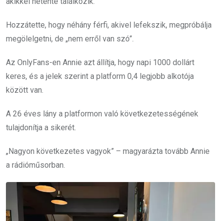
akikkel hetente találkozik.
Hozzátette, hogy néhány férfi, akivel lefekszik, megpróbálja
megölelgetni, de „nem erről van szó”.
Az OnlyFans-en Annie azt állítja, hogy napi 1000 dollárt
keres, és a jelek szerint a platform 0,4 legjobb alkotója
között van.
A 26 éves lány a platformon való következetességének
tulajdonítja a sikerét.
„Nagyon következetes vagyok” – magyarázta tovább Annie
a rádióműsorban.