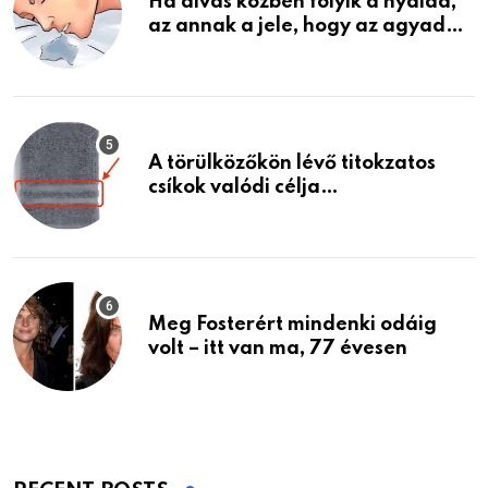
Ha alvás közben folyik a nyálad,
az annak a jele, hogy az agyad…
A törülközőkön lévő titokzatos
csíkok valódi célja…
Meg Fosterért mindenki odáig
volt – itt van ma, 77 évesen