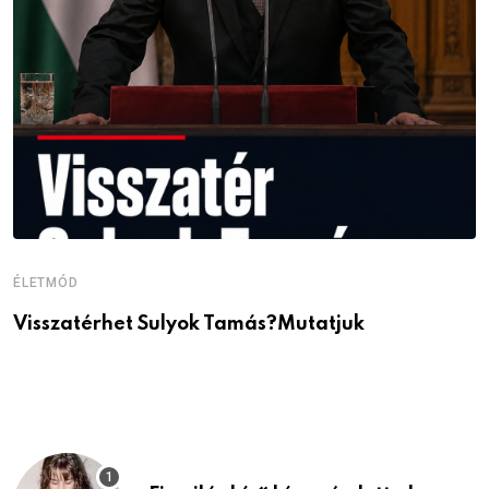
ÉLETMÓD
É
Visszatérhet Sulyok Tamás?Mutatjuk
J
p