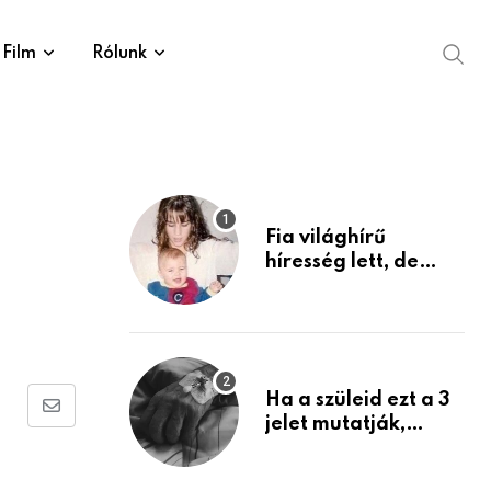
Film
Rólunk
Fia világhírű
híresség lett, de
édesanyja tragikus
múltja rosszabb,
mint azt el tudnád
képzelni
Ha a szüleid ezt a 3
Share
jelet mutatják,
életük végéhez
via
közeledhetnek.
Email