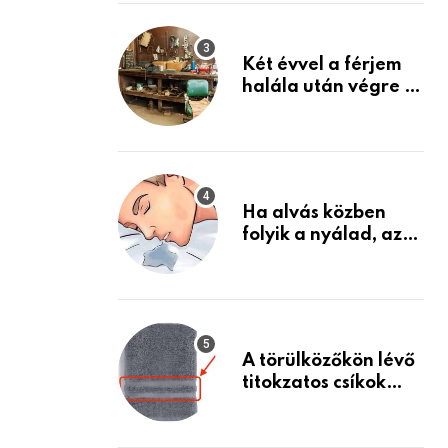
Készülj fel arra, ami
jön
Két évvel a férjem
halála után végre át
mertem nézni a
garázsban lévő
holmiját – amit
találtam,
megváltoztatta az
Ha alvás közben
életemet
folyik a nyálad, az
annak a jele, hogy
az agyad…
A törülközőkön lévő
titokzatos csíkok
valódi célja…