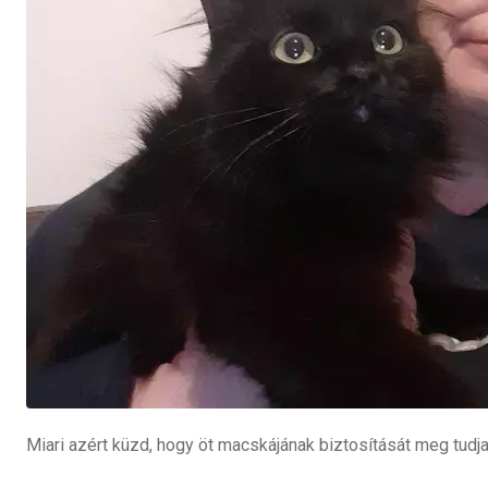
Miari azért küzd, hogy öt macskájának biztosítását meg tudja f