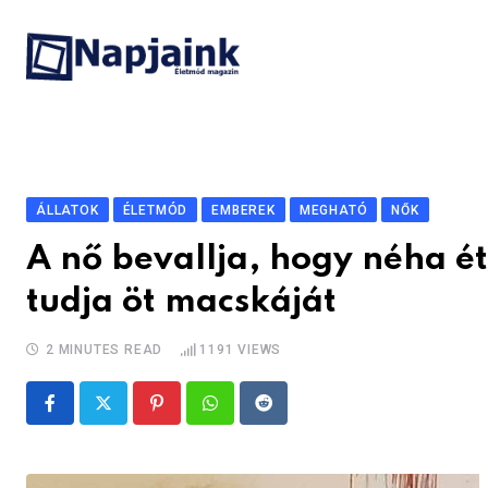
Skip
to
content
ÁLLATOK
ÉLETMÓD
EMBEREK
MEGHATÓ
NŐK
A nő bevallja, hogy néha ét
tudja öt macskáját
2 MINUTES READ
1191
VIEWS
Pinterest
Whatsapp
Reddit