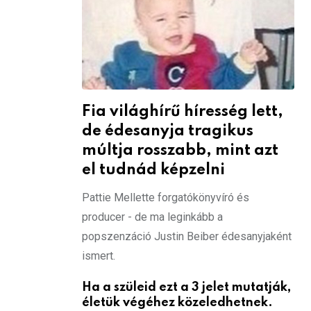
Fia világhírű híresség lett,
de édesanyja tragikus
múltja rosszabb, mint azt
el tudnád képzelni
Pattie Mellette forgatókönyvíró és
producer - de ma leginkább a
popszenzáció Justin Beiber édesanyjaként
ismert.
Ha a szüleid ezt a 3 jelet mutatják,
életük végéhez közeledhetnek.