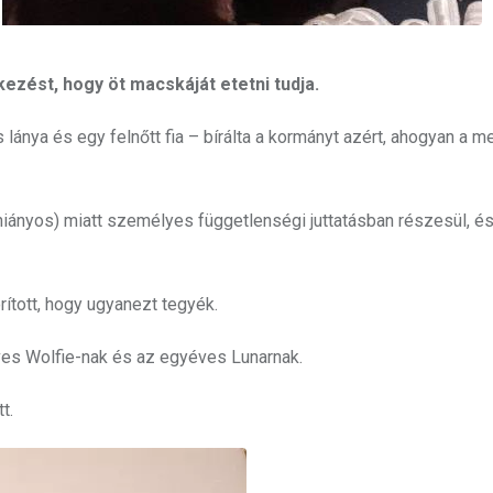
kezést, hogy öt macskáját etetni tudja.
 lánya és egy felnőtt fia – bírálta a kormányt azért, ahogyan a m
ányos) miatt személyes függetlenségi juttatásban részesül, és
rított, hogy ugyanezt tegyék.
éves Wolfie-nak és az egyéves Lunarnak.
t.