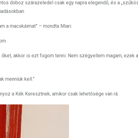
ontos doboz szárazeledel csak egy napra elegendő, és a „szűkö
kiadásokban.
djam a macskáimat” – mondta Miari.
om.
m őket, akkor is ezt fogom tenni. Nem szégyellem magam, ezek 
k menniük kell.”
nyoz a Kék Keresztnek, amikor csak lehetősége van rá.