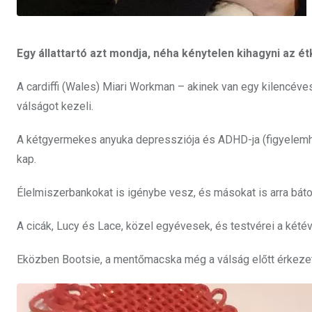
Egy állattartó azt mondja, néha kénytelen kihagyni az ét
A cardiffi (Wales) Miari Workman – akinek van egy kilencéves
válságot kezeli.
A kétgyermekes anyuka depressziója és ADHD-ja (figyelemhi
kap.
Élelmiszerbankokat is igénybe vesz, és másokat is arra báto
A cicák, Lucy és Lace, közel egyévesek, és testvérei a két
Eközben Bootsie, a mentőmacska még a válság előtt érkezet