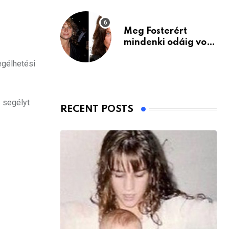
Meg Fosterért
mindenki odáig volt
– itt van ma, 77
egélhetési
évesen
 segélyt
RECENT POSTS