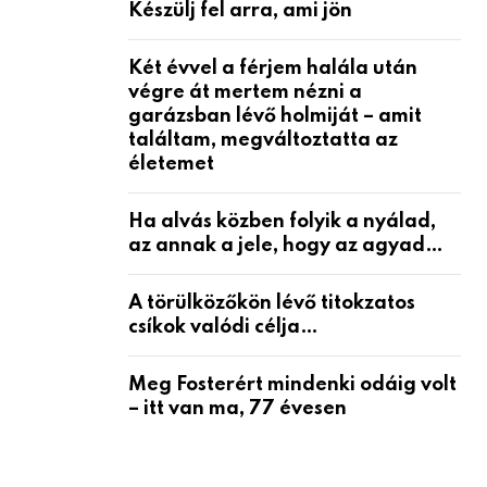
Készülj fel arra, ami jön
Két évvel a férjem halála után
végre át mertem nézni a
garázsban lévő holmiját – amit
találtam, megváltoztatta az
életemet
Ha alvás közben folyik a nyálad,
az annak a jele, hogy az agyad…
A törülközőkön lévő titokzatos
csíkok valódi célja…
Meg Fosterért mindenki odáig volt
– itt van ma, 77 évesen