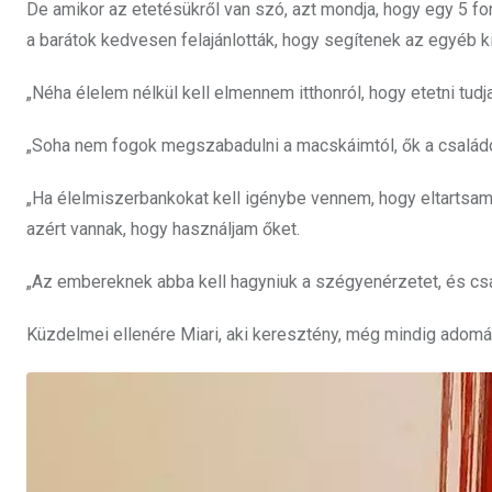
De amikor az etetésükről van szó, azt mondja, hogy egy 5 f
a barátok kedvesen felajánlották, hogy segítenek az egyéb 
„Néha élelem nélkül kell elmennem itthonról, hogy etetni tu
„Soha nem fogok megszabadulni a macskáimtól, ők a család
„Ha élelmiszerbankokat kell igénybe vennem, hogy eltartsa
azért vannak, hogy használjam őket.
„Az embereknek abba kell hagyniuk a szégyenérzetet, és csa
Küzdelmei ellenére Miari, aki keresztény, még mindig adomá