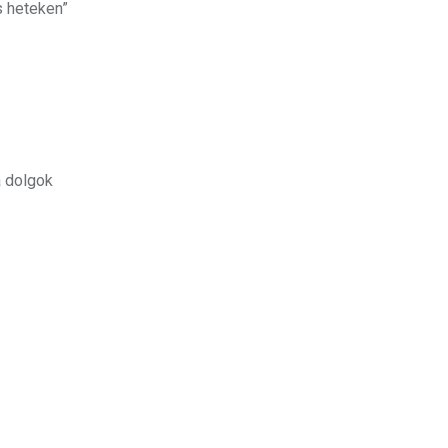
s heteken”
a dolgok